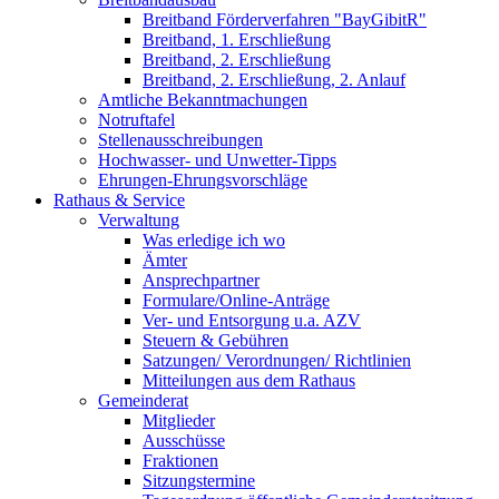
Breitband Förderverfahren "BayGibitR"
Breitband, 1. Erschließung
Breitband, 2. Erschließung
Breitband, 2. Erschließung, 2. Anlauf
Amtliche Bekanntmachungen
Notruftafel
Stellenausschreibungen
Hochwasser- und Unwetter-Tipps
Ehrungen-Ehrungsvorschläge
Rathaus & Service
Verwaltung
Was erledige ich wo
Ämter
Ansprechpartner
Formulare/Online-Anträge
Ver- und Entsorgung u.a. AZV
Steuern & Gebühren
Satzungen/ Verordnungen/ Richtlinien
Mitteilungen aus dem Rathaus
Gemeinderat
Mitglieder
Ausschüsse
Fraktionen
Sitzungstermine