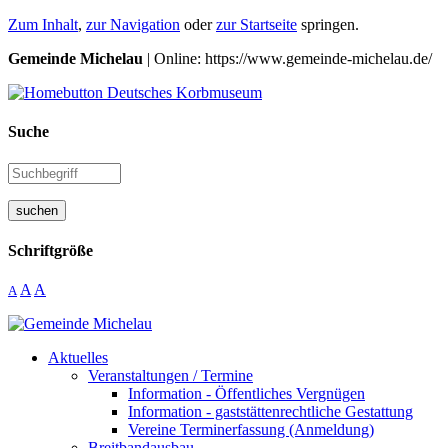
Zum Inhalt
,
zur Navigation
oder
zur Startseite
springen.
Gemeinde Michelau
| Online: https://www.gemeinde-michelau.de/
Suche
suchen
Schriftgröße
A
A
A
Aktuelles
Veranstaltungen / Termine
Information - Öffentliches Vergnügen
Information - gaststättenrechtliche Gestattung
Vereine Terminerfassung (Anmeldung)
Breitbandausbau