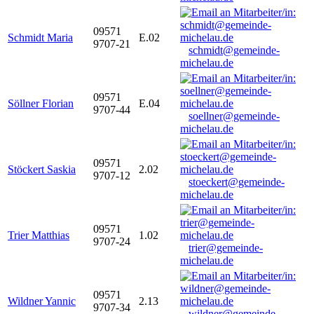
09571
Schmidt Maria
E.02
9707-21
schmidt@gemeinde-
michelau.de
09571
Söllner Florian
E.04
9707-44
soellner@gemeinde-
michelau.de
09571
Stöckert Saskia
2.02
9707-12
stoeckert@gemeinde-
michelau.de
09571
Trier Matthias
1.02
9707-24
trier@gemeinde-
michelau.de
09571
Wildner Yannic
2.13
9707-34
wildner@gemeinde-