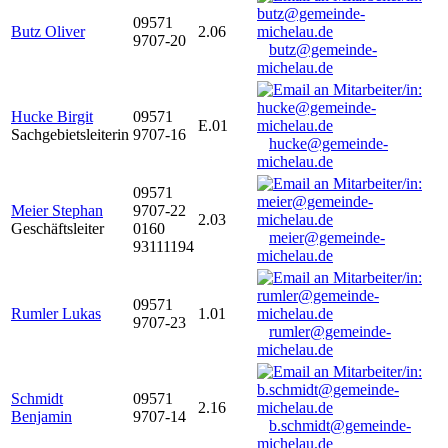
09571
Butz Oliver
2.06
9707-20
butz@gemeinde-
michelau.de
Hucke Birgit
09571
E.01
Sachgebietsleiterin
9707-16
hucke@gemeinde-
michelau.de
09571
Meier Stephan
9707-22
2.03
Geschäftsleiter
0160
meier@gemeinde-
93111194
michelau.de
09571
Rumler Lukas
1.01
9707-23
rumler@gemeinde-
michelau.de
Schmidt
09571
2.16
Benjamin
9707-14
b.schmidt@gemeinde-
michelau.de