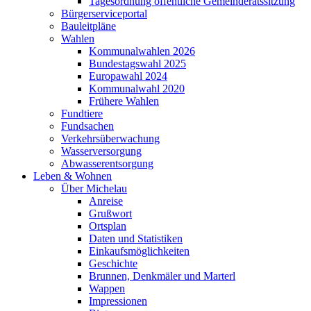
Tagesordnung öffentliche Gemeinderatssitzung
Bürgerserviceportal
Bauleitpläne
Wahlen
Kommunalwahlen 2026
Bundestagswahl 2025
Europawahl 2024
Kommunalwahl 2020
Frühere Wahlen
Fundtiere
Fundsachen
Verkehrsüberwachung
Wasserversorgung
Abwasserentsorgung
Leben & Wohnen
Über Michelau
Anreise
Grußwort
Ortsplan
Daten und Statistiken
Einkaufsmöglichkeiten
Geschichte
Brunnen, Denkmäler und Marterl
Wappen
Impressionen