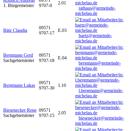
Robisch Andreas
09571
2.01
1. Bürgermeister
9707-0
rathaus@gemeinde-
michelau.de
09571
Bätz Claudia
E.03
9707-17
baetz@gemeinde-
michelau.de
Bergmann Gerd
09571
E.04
Sachgebietsleiter
9707-18
bergmann@gemeinde-
michelau.de
09571
Bergmann Lukas
1.10
9707-30
l.bergmann@gemeinde-
michelau.de
Biesenecker Rene
09571
2.05
Sachgebietsleiter
9707-15
biesenecker@gemeinde-
michelau.de