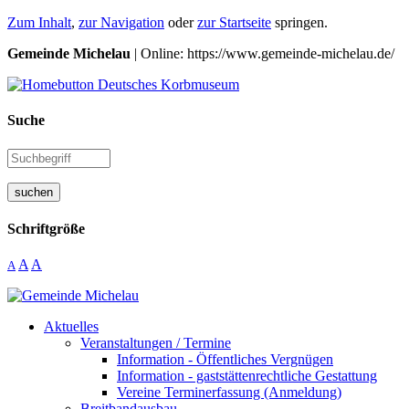
Zum Inhalt
,
zur Navigation
oder
zur Startseite
springen.
Gemeinde Michelau
| Online: https://www.gemeinde-michelau.de/
Suche
suchen
Schriftgröße
A
A
A
Aktuelles
Veranstaltungen / Termine
Information - Öffentliches Vergnügen
Information - gaststättenrechtliche Gestattung
Vereine Terminerfassung (Anmeldung)
Breitbandausbau