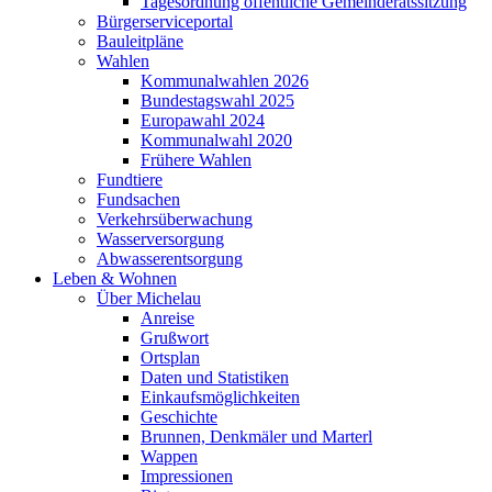
Tagesordnung öffentliche Gemeinderatssitzung
Bürgerserviceportal
Bauleitpläne
Wahlen
Kommunalwahlen 2026
Bundestagswahl 2025
Europawahl 2024
Kommunalwahl 2020
Frühere Wahlen
Fundtiere
Fundsachen
Verkehrsüberwachung
Wasserversorgung
Abwasserentsorgung
Leben & Wohnen
Über Michelau
Anreise
Grußwort
Ortsplan
Daten und Statistiken
Einkaufsmöglichkeiten
Geschichte
Brunnen, Denkmäler und Marterl
Wappen
Impressionen