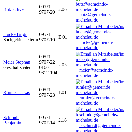
09571
Butz Oliver
2.06
9707-20
butz@gemeinde-
michelau.de
Hucke Birgit
09571
E.01
Sachgebietsleiterin
9707-16
hucke@gemeinde-
michelau.de
09571
Meier Stephan
9707-22
2.03
Geschäftsleiter
0160
meier@gemeinde-
93111194
michelau.de
09571
Rumler Lukas
1.01
9707-23
rumler@gemeinde-
michelau.de
Schmidt
09571
2.16
Benjamin
9707-14
b.schmidt@gemeinde-
michelau.de