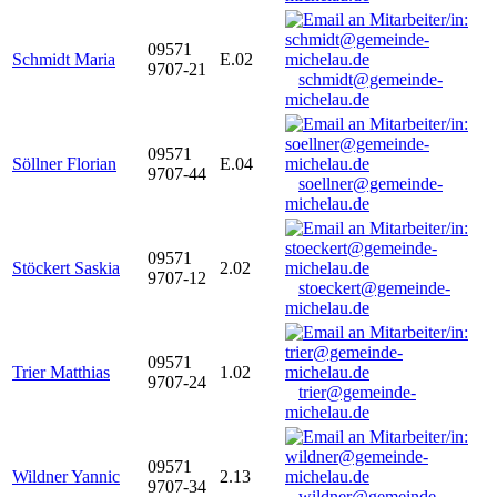
09571
Schmidt Maria
E.02
9707-21
schmidt@gemeinde-
michelau.de
09571
Söllner Florian
E.04
9707-44
soellner@gemeinde-
michelau.de
09571
Stöckert Saskia
2.02
9707-12
stoeckert@gemeinde-
michelau.de
09571
Trier Matthias
1.02
9707-24
trier@gemeinde-
michelau.de
09571
Wildner Yannic
2.13
9707-34
wildner@gemeinde-