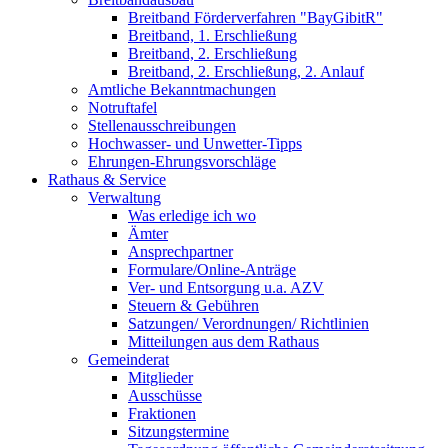
Breitband Förderverfahren "BayGibitR"
Breitband, 1. Erschließung
Breitband, 2. Erschließung
Breitband, 2. Erschließung, 2. Anlauf
Amtliche Bekanntmachungen
Notruftafel
Stellenausschreibungen
Hochwasser- und Unwetter-Tipps
Ehrungen-Ehrungsvorschläge
Rathaus & Service
Verwaltung
Was erledige ich wo
Ämter
Ansprechpartner
Formulare/Online-Anträge
Ver- und Entsorgung u.a. AZV
Steuern & Gebühren
Satzungen/ Verordnungen/ Richtlinien
Mitteilungen aus dem Rathaus
Gemeinderat
Mitglieder
Ausschüsse
Fraktionen
Sitzungstermine