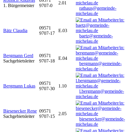
Robisch Andreas
09571
2.01
1. Bürgermeister
9707-0
rathaus@gemeinde-
michelau.de
09571
Bätz Claudia
E.03
9707-17
baetz@gemeinde-
michelau.de
Bergmann Gerd
09571
E.04
Sachgebietsleiter
9707-18
bergmann@gemeinde-
michelau.de
09571
Bergmann Lukas
1.10
9707-30
l.bergmann@gemeinde-
michelau.de
Biesenecker Rene
09571
2.05
Sachgebietsleiter
9707-15
biesenecker@gemeinde-
michelau.de