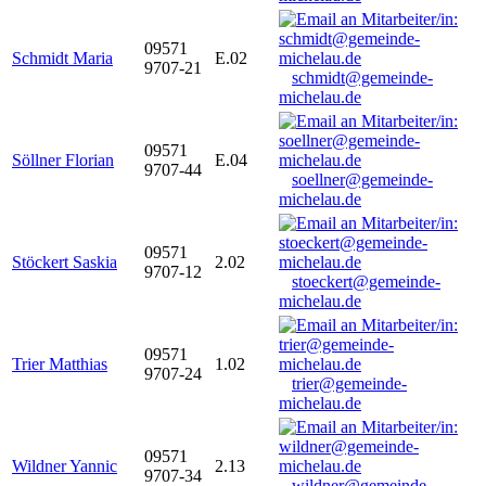
09571
Schmidt Maria
E.02
9707-21
schmidt@gemeinde-
michelau.de
09571
Söllner Florian
E.04
9707-44
soellner@gemeinde-
michelau.de
09571
Stöckert Saskia
2.02
9707-12
stoeckert@gemeinde-
michelau.de
09571
Trier Matthias
1.02
9707-24
trier@gemeinde-
michelau.de
09571
Wildner Yannic
2.13
9707-34
wildner@gemeinde-