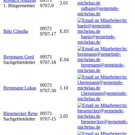
Robisch Andreas
09571
2.01
1. Bürgermeister
9707-0
rathaus@gemeinde-
michelau.de
09571
Bätz Claudia
E.03
9707-17
baetz@gemeinde-
michelau.de
Bergmann Gerd
09571
E.04
Sachgebietsleiter
9707-18
bergmann@gemeinde-
michelau.de
09571
Bergmann Lukas
1.10
9707-30
l.bergmann@gemeinde-
michelau.de
Biesenecker Rene
09571
2.05
Sachgebietsleiter
9707-15
biesenecker@gemeinde-
michelau.de