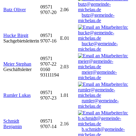
09571
Butz Oliver
2.06
9707-20
butz@gemeinde-
michelau.de
Hucke Birgit
09571
E.01
Sachgebietsleiterin
9707-16
hucke@gemeinde-
michelau.de
09571
Meier Stephan
9707-22
2.03
Geschäftsleiter
0160
meier@gemeinde-
93111194
michelau.de
09571
Rumler Lukas
1.01
9707-23
rumler@gemeinde-
michelau.de
Schmidt
09571
2.16
Benjamin
9707-14
b.schmidt@gemeinde-
michelau.de