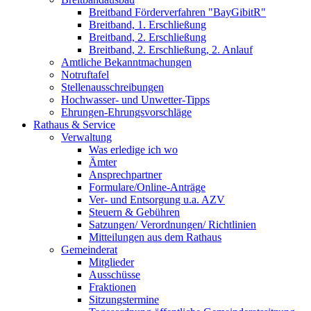
Breitband Förderverfahren "BayGibitR"
Breitband, 1. Erschließung
Breitband, 2. Erschließung
Breitband, 2. Erschließung, 2. Anlauf
Amtliche Bekanntmachungen
Notruftafel
Stellenausschreibungen
Hochwasser- und Unwetter-Tipps
Ehrungen-Ehrungsvorschläge
Rathaus & Service
Verwaltung
Was erledige ich wo
Ämter
Ansprechpartner
Formulare/Online-Anträge
Ver- und Entsorgung u.a. AZV
Steuern & Gebühren
Satzungen/ Verordnungen/ Richtlinien
Mitteilungen aus dem Rathaus
Gemeinderat
Mitglieder
Ausschüsse
Fraktionen
Sitzungstermine