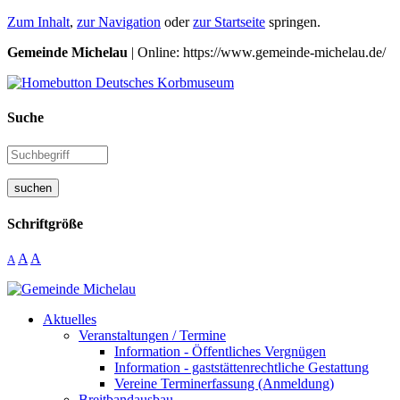
Zum Inhalt
,
zur Navigation
oder
zur Startseite
springen.
Gemeinde Michelau
| Online: https://www.gemeinde-michelau.de/
Suche
suchen
Schriftgröße
A
A
A
Aktuelles
Veranstaltungen / Termine
Information - Öffentliches Vergnügen
Information - gaststättenrechtliche Gestattung
Vereine Terminerfassung (Anmeldung)
Breitbandausbau