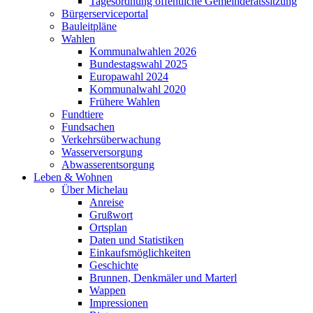
Tagesordnung öffentliche Gemeinderatssitzung
Bürgerserviceportal
Bauleitpläne
Wahlen
Kommunalwahlen 2026
Bundestagswahl 2025
Europawahl 2024
Kommunalwahl 2020
Frühere Wahlen
Fundtiere
Fundsachen
Verkehrsüberwachung
Wasserversorgung
Abwasserentsorgung
Leben & Wohnen
Über Michelau
Anreise
Grußwort
Ortsplan
Daten und Statistiken
Einkaufsmöglichkeiten
Geschichte
Brunnen, Denkmäler und Marterl
Wappen
Impressionen