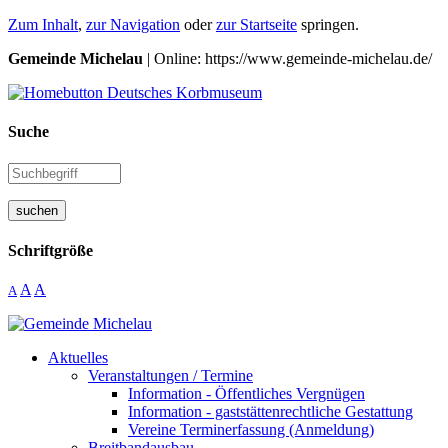
Zum Inhalt
,
zur Navigation
oder
zur Startseite
springen.
Gemeinde Michelau
| Online: https://www.gemeinde-michelau.de/
Suche
suchen
Schriftgröße
A
A
A
Aktuelles
Veranstaltungen / Termine
Information - Öffentliches Vergnügen
Information - gaststättenrechtliche Gestattung
Vereine Terminerfassung (Anmeldung)
Breitbandausbau