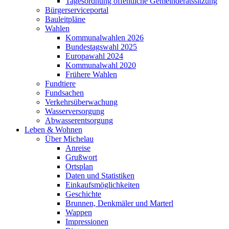
Tagesordnung öffentliche Gemeinderatssitzung
Bürgerserviceportal
Bauleitpläne
Wahlen
Kommunalwahlen 2026
Bundestagswahl 2025
Europawahl 2024
Kommunalwahl 2020
Frühere Wahlen
Fundtiere
Fundsachen
Verkehrsüberwachung
Wasserversorgung
Abwasserentsorgung
Leben & Wohnen
Über Michelau
Anreise
Grußwort
Ortsplan
Daten und Statistiken
Einkaufsmöglichkeiten
Geschichte
Brunnen, Denkmäler und Marterl
Wappen
Impressionen