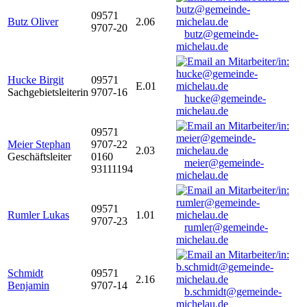
09571
Butz Oliver
2.06
9707-20
butz@gemeinde-
michelau.de
Hucke Birgit
09571
E.01
Sachgebietsleiterin
9707-16
hucke@gemeinde-
michelau.de
09571
Meier Stephan
9707-22
2.03
Geschäftsleiter
0160
meier@gemeinde-
93111194
michelau.de
09571
Rumler Lukas
1.01
9707-23
rumler@gemeinde-
michelau.de
Schmidt
09571
2.16
Benjamin
9707-14
b.schmidt@gemeinde-
michelau.de