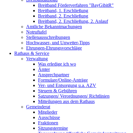
Breitband Förderverfahren "BayGibitR"
Breitband, 1. Erschließung
Breitband, 2. Erschließung
Breitband, 2. Erschließung, 2. Anlauf
Amtliche Bekanntmachungen
Notruftafel
Stellenausschreibungen
Hochwasser- und Unwetter-Tipps
Ehrungen-Ehrungsvorschläge
Rathaus & Service
Verwaltung
Was erledige ich wo
Ämter
Ansprechpartner
Formulare/Online-Anträge
Ver- und Entsorgung u.a. AZV
Steuern & Gebühren
Satzungen/ Verordnungen/ Richtlinien
Mitteilungen aus dem Rathaus
Gemeinderat
Mitglieder
Ausschüsse
Fraktionen
Sitzungstermine