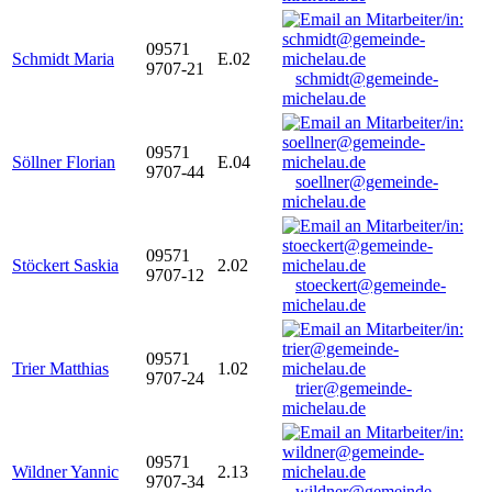
09571
Schmidt Maria
E.02
9707-21
schmidt@gemeinde-
michelau.de
09571
Söllner Florian
E.04
9707-44
soellner@gemeinde-
michelau.de
09571
Stöckert Saskia
2.02
9707-12
stoeckert@gemeinde-
michelau.de
09571
Trier Matthias
1.02
9707-24
trier@gemeinde-
michelau.de
09571
Wildner Yannic
2.13
9707-34
wildner@gemeinde-