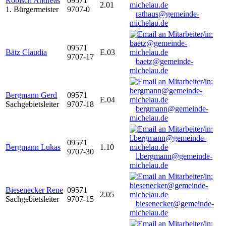
Robisch Andreas
09571
2.01
1. Bürgermeister
9707-0
rathaus@gemeinde-
michelau.de
09571
Bätz Claudia
E.03
9707-17
baetz@gemeinde-
michelau.de
Bergmann Gerd
09571
E.04
Sachgebietsleiter
9707-18
bergmann@gemeinde-
michelau.de
09571
Bergmann Lukas
1.10
9707-30
l.bergmann@gemeinde-
michelau.de
Biesenecker Rene
09571
2.05
Sachgebietsleiter
9707-15
biesenecker@gemeinde-
michelau.de