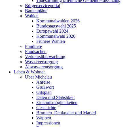
Tagesordnung öffentliche Gemeinderatssitzung
Bürgerserviceportal
Bauleitpläne
Wahlen
Kommunalwahlen 2026
Bundestagswahl 2025
Europawahl 2024
Kommunalwahl 2020
Frühere Wahlen
Fundtiere
Fundsachen
Verkehrsüberwachung
Wasserversorgung
Abwasserentsorgung
Leben & Wohnen
Über Michelau
Anreise
Grußwort
Ortsplan
Daten und Statistiken
Einkaufsmöglichkeiten
Geschichte
Brunnen, Denkmäler und Marterl
Wappen
Impressionen