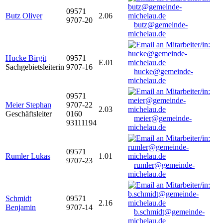
09571
Butz Oliver
2.06
9707-20
butz@gemeinde-
michelau.de
Hucke Birgit
09571
E.01
Sachgebietsleiterin
9707-16
hucke@gemeinde-
michelau.de
09571
Meier Stephan
9707-22
2.03
Geschäftsleiter
0160
meier@gemeinde-
93111194
michelau.de
09571
Rumler Lukas
1.01
9707-23
rumler@gemeinde-
michelau.de
Schmidt
09571
2.16
Benjamin
9707-14
b.schmidt@gemeinde-
michelau.de