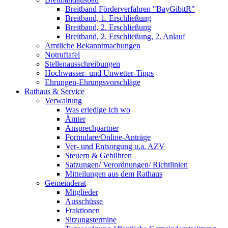
Breitband Förderverfahren "BayGibitR"
Breitband, 1. Erschließung
Breitband, 2. Erschließung
Breitband, 2. Erschließung, 2. Anlauf
Amtliche Bekanntmachungen
Notruftafel
Stellenausschreibungen
Hochwasser- und Unwetter-Tipps
Ehrungen-Ehrungsvorschläge
Rathaus & Service
Verwaltung
Was erledige ich wo
Ämter
Ansprechpartner
Formulare/Online-Anträge
Ver- und Entsorgung u.a. AZV
Steuern & Gebühren
Satzungen/ Verordnungen/ Richtlinien
Mitteilungen aus dem Rathaus
Gemeinderat
Mitglieder
Ausschüsse
Fraktionen
Sitzungstermine