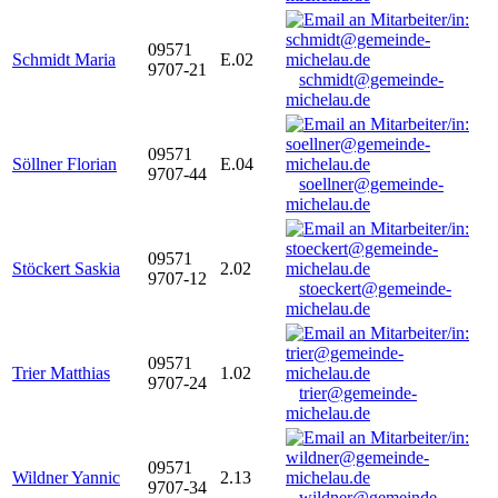
09571
Schmidt Maria
E.02
9707-21
schmidt@gemeinde-
michelau.de
09571
Söllner Florian
E.04
9707-44
soellner@gemeinde-
michelau.de
09571
Stöckert Saskia
2.02
9707-12
stoeckert@gemeinde-
michelau.de
09571
Trier Matthias
1.02
9707-24
trier@gemeinde-
michelau.de
09571
Wildner Yannic
2.13
9707-34
wildner@gemeinde-