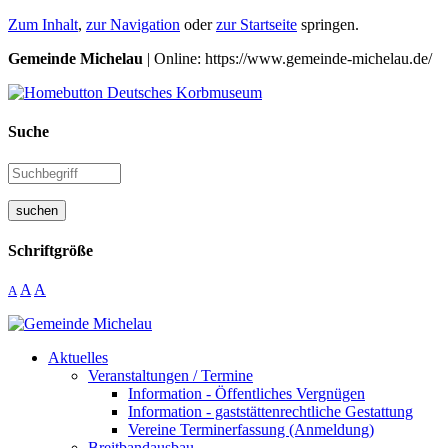
Zum Inhalt
,
zur Navigation
oder
zur Startseite
springen.
Gemeinde Michelau
| Online: https://www.gemeinde-michelau.de/
Suche
suchen
Schriftgröße
A
A
A
Aktuelles
Veranstaltungen / Termine
Information - Öffentliches Vergnügen
Information - gaststättenrechtliche Gestattung
Vereine Terminerfassung (Anmeldung)
Breitbandausbau