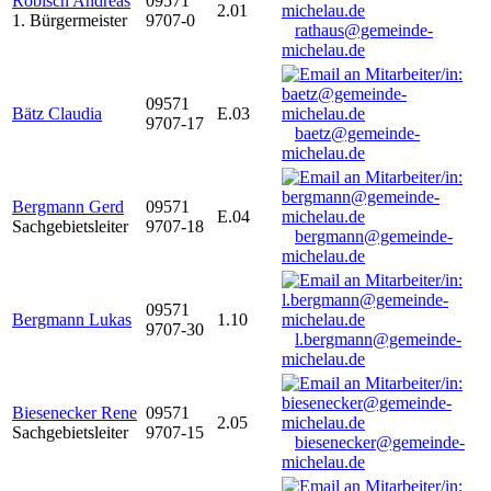
Robisch Andreas
09571
2.01
1. Bürgermeister
9707-0
rathaus@gemeinde-
michelau.de
09571
Bätz Claudia
E.03
9707-17
baetz@gemeinde-
michelau.de
Bergmann Gerd
09571
E.04
Sachgebietsleiter
9707-18
bergmann@gemeinde-
michelau.de
09571
Bergmann Lukas
1.10
9707-30
l.bergmann@gemeinde-
michelau.de
Biesenecker Rene
09571
2.05
Sachgebietsleiter
9707-15
biesenecker@gemeinde-
michelau.de