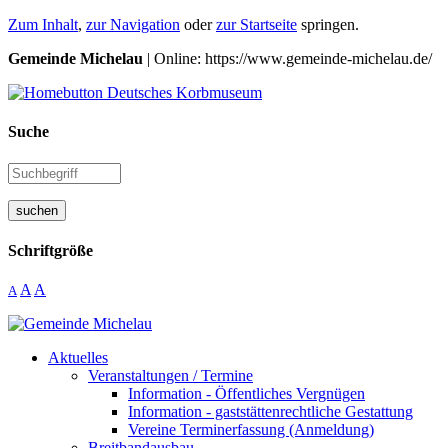
Zum Inhalt
,
zur Navigation
oder
zur Startseite
springen.
Gemeinde Michelau
| Online: https://www.gemeinde-michelau.de/
Suche
suchen
Schriftgröße
A
A
A
Aktuelles
Veranstaltungen / Termine
Information - Öffentliches Vergnügen
Information - gaststättenrechtliche Gestattung
Vereine Terminerfassung (Anmeldung)
Breitbandausbau