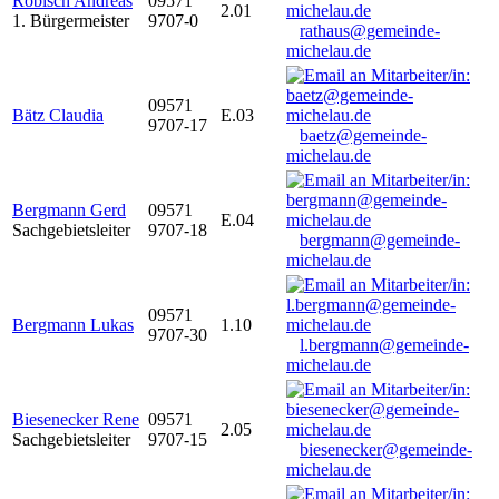
Robisch Andreas
09571
2.01
1. Bürgermeister
9707-0
rathaus@gemeinde-
michelau.de
09571
Bätz Claudia
E.03
9707-17
baetz@gemeinde-
michelau.de
Bergmann Gerd
09571
E.04
Sachgebietsleiter
9707-18
bergmann@gemeinde-
michelau.de
09571
Bergmann Lukas
1.10
9707-30
l.bergmann@gemeinde-
michelau.de
Biesenecker Rene
09571
2.05
Sachgebietsleiter
9707-15
biesenecker@gemeinde-
michelau.de