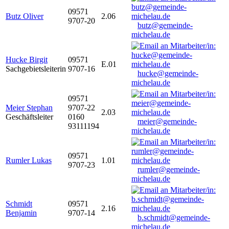
09571
Butz Oliver
2.06
9707-20
butz@gemeinde-
michelau.de
Hucke Birgit
09571
E.01
Sachgebietsleiterin
9707-16
hucke@gemeinde-
michelau.de
09571
Meier Stephan
9707-22
2.03
Geschäftsleiter
0160
meier@gemeinde-
93111194
michelau.de
09571
Rumler Lukas
1.01
9707-23
rumler@gemeinde-
michelau.de
Schmidt
09571
2.16
Benjamin
9707-14
b.schmidt@gemeinde-
michelau.de