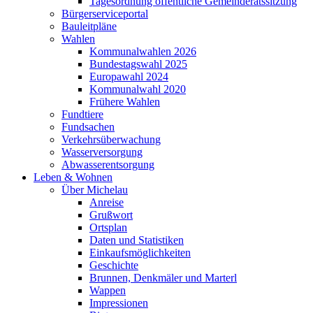
Tagesordnung öffentliche Gemeinderatssitzung
Bürgerserviceportal
Bauleitpläne
Wahlen
Kommunalwahlen 2026
Bundestagswahl 2025
Europawahl 2024
Kommunalwahl 2020
Frühere Wahlen
Fundtiere
Fundsachen
Verkehrsüberwachung
Wasserversorgung
Abwasserentsorgung
Leben & Wohnen
Über Michelau
Anreise
Grußwort
Ortsplan
Daten und Statistiken
Einkaufsmöglichkeiten
Geschichte
Brunnen, Denkmäler und Marterl
Wappen
Impressionen