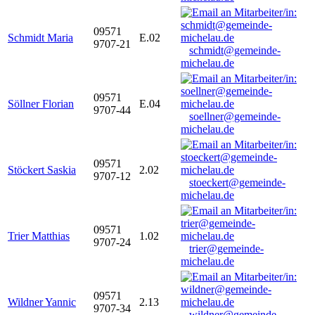
09571
Schmidt Maria
E.02
9707-21
schmidt@gemeinde-
michelau.de
09571
Söllner Florian
E.04
9707-44
soellner@gemeinde-
michelau.de
09571
Stöckert Saskia
2.02
9707-12
stoeckert@gemeinde-
michelau.de
09571
Trier Matthias
1.02
9707-24
trier@gemeinde-
michelau.de
09571
Wildner Yannic
2.13
9707-34
wildner@gemeinde-