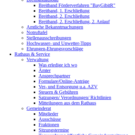
Breitband Förderverfahren "BayGibitR"
Breitband, 1. Erschließung
Breitband, 2. Erschließung
Breitband, 2. Erschließung, 2. Anlauf
Amtliche Bekanntmachungen
Notruftafel
Stellenausschreibungen
Hochwasser- und Unwetter-Tipps
Ehrungen-Ehrungsvorschläge
Rathaus & Service
Verwaltung
Was erledige ich wo
Ämter
Ansprechpartner
Formulare/Online-Anträge
Ver- und Entsorgung u.a. AZV
Steuern & Gebühren
Satzungen/ Verordnungen/ Richtlinien
Mitteilungen aus dem Rathaus
Gemeinderat
Mitglieder
Ausschüsse
Fraktionen
Sitzungstermine