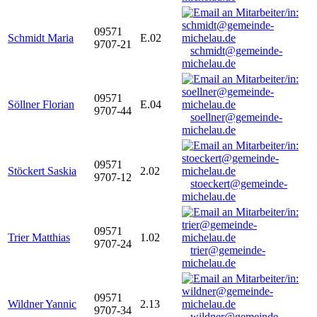
09571
Schmidt Maria
E.02
9707-21
schmidt@gemeinde-
michelau.de
09571
Söllner Florian
E.04
9707-44
soellner@gemeinde-
michelau.de
09571
Stöckert Saskia
2.02
9707-12
stoeckert@gemeinde-
michelau.de
09571
Trier Matthias
1.02
9707-24
trier@gemeinde-
michelau.de
09571
Wildner Yannic
2.13
9707-34
wildner@gemeinde-