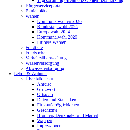
Tagesordnung öffentliche Gemeinderatssitzung
Bürgerserviceportal
Bauleitpläne
Wahlen
Kommunalwahlen 2026
Bundestagswahl 2025
Europawahl 2024
Kommunalwahl 2020
Frühere Wahlen
Fundtiere
Fundsachen
Verkehrsüberwachung
Wasserversorgung
Abwasserentsorgung
Leben & Wohnen
Über Michelau
Anreise
Grußwort
Ortsplan
Daten und Statistiken
Einkaufsmöglichkeiten
Geschichte
Brunnen, Denkmäler und Marterl
Wappen
Impressionen