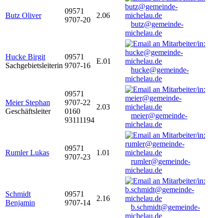
09571
Butz Oliver
2.06
9707-20
butz@gemeinde-
michelau.de
Hucke Birgit
09571
E.01
Sachgebietsleiterin
9707-16
hucke@gemeinde-
michelau.de
09571
Meier Stephan
9707-22
2.03
Geschäftsleiter
0160
meier@gemeinde-
93111194
michelau.de
09571
Rumler Lukas
1.01
9707-23
rumler@gemeinde-
michelau.de
Schmidt
09571
2.16
Benjamin
9707-14
b.schmidt@gemeinde-
michelau.de