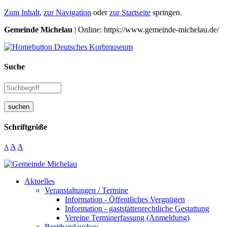
Zum Inhalt
,
zur Navigation
oder
zur Startseite
springen.
Gemeinde Michelau
| Online: https://www.gemeinde-michelau.de/
Suche
suchen
Schriftgröße
A
A
A
Aktuelles
Veranstaltungen / Termine
Information - Öffentliches Vergnügen
Information - gaststättenrechtliche Gestattung
Vereine Terminerfassung (Anmeldung)
Breitbandausbau