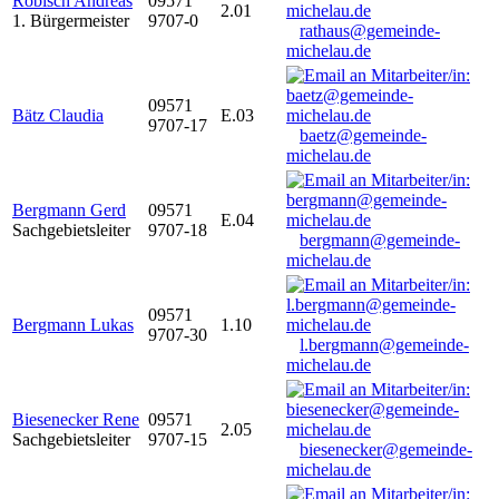
Robisch Andreas
09571
2.01
1. Bürgermeister
9707-0
rathaus@gemeinde-
michelau.de
09571
Bätz Claudia
E.03
9707-17
baetz@gemeinde-
michelau.de
Bergmann Gerd
09571
E.04
Sachgebietsleiter
9707-18
bergmann@gemeinde-
michelau.de
09571
Bergmann Lukas
1.10
9707-30
l.bergmann@gemeinde-
michelau.de
Biesenecker Rene
09571
2.05
Sachgebietsleiter
9707-15
biesenecker@gemeinde-
michelau.de