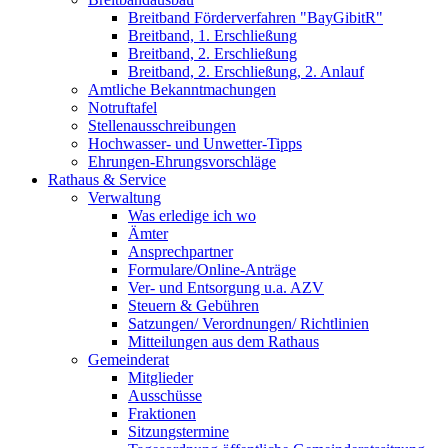
Breitband Förderverfahren "BayGibitR"
Breitband, 1. Erschließung
Breitband, 2. Erschließung
Breitband, 2. Erschließung, 2. Anlauf
Amtliche Bekanntmachungen
Notruftafel
Stellenausschreibungen
Hochwasser- und Unwetter-Tipps
Ehrungen-Ehrungsvorschläge
Rathaus & Service
Verwaltung
Was erledige ich wo
Ämter
Ansprechpartner
Formulare/Online-Anträge
Ver- und Entsorgung u.a. AZV
Steuern & Gebühren
Satzungen/ Verordnungen/ Richtlinien
Mitteilungen aus dem Rathaus
Gemeinderat
Mitglieder
Ausschüsse
Fraktionen
Sitzungstermine