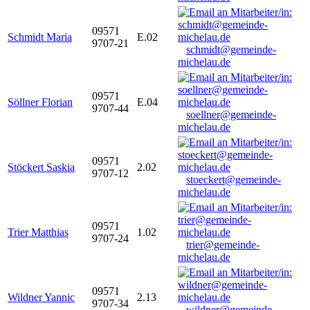
09571
Schmidt Maria
E.02
9707-21
schmidt@gemeinde-
michelau.de
09571
Söllner Florian
E.04
9707-44
soellner@gemeinde-
michelau.de
09571
Stöckert Saskia
2.02
9707-12
stoeckert@gemeinde-
michelau.de
09571
Trier Matthias
1.02
9707-24
trier@gemeinde-
michelau.de
09571
Wildner Yannic
2.13
9707-34
wildner@gemeinde-