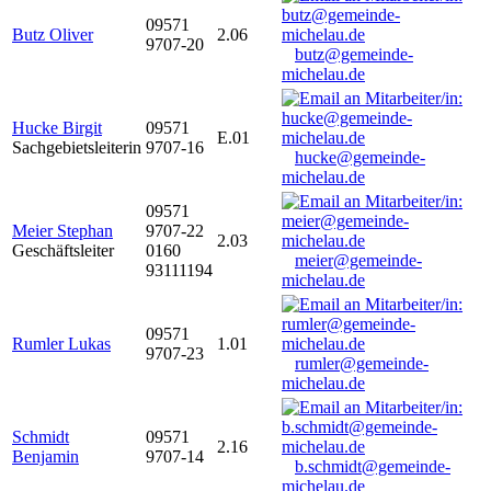
09571
Butz Oliver
2.06
9707-20
butz@gemeinde-
michelau.de
Hucke Birgit
09571
E.01
Sachgebietsleiterin
9707-16
hucke@gemeinde-
michelau.de
09571
Meier Stephan
9707-22
2.03
Geschäftsleiter
0160
meier@gemeinde-
93111194
michelau.de
09571
Rumler Lukas
1.01
9707-23
rumler@gemeinde-
michelau.de
Schmidt
09571
2.16
Benjamin
9707-14
b.schmidt@gemeinde-
michelau.de