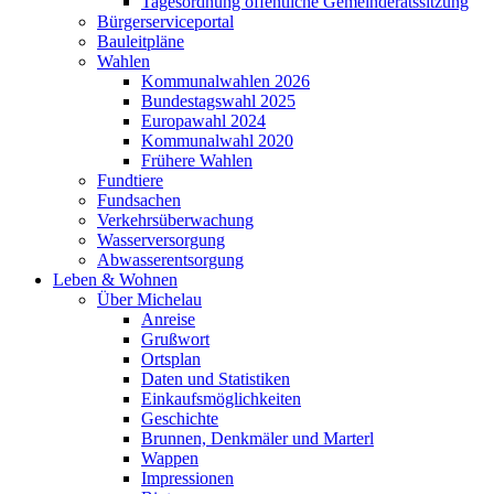
Tagesordnung öffentliche Gemeinderatssitzung
Bürgerserviceportal
Bauleitpläne
Wahlen
Kommunalwahlen 2026
Bundestagswahl 2025
Europawahl 2024
Kommunalwahl 2020
Frühere Wahlen
Fundtiere
Fundsachen
Verkehrsüberwachung
Wasserversorgung
Abwasserentsorgung
Leben & Wohnen
Über Michelau
Anreise
Grußwort
Ortsplan
Daten und Statistiken
Einkaufsmöglichkeiten
Geschichte
Brunnen, Denkmäler und Marterl
Wappen
Impressionen