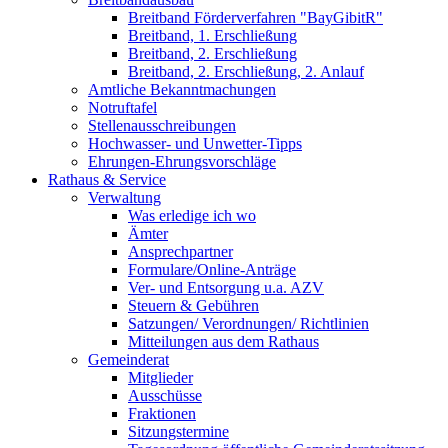
Breitband Förderverfahren "BayGibitR"
Breitband, 1. Erschließung
Breitband, 2. Erschließung
Breitband, 2. Erschließung, 2. Anlauf
Amtliche Bekanntmachungen
Notruftafel
Stellenausschreibungen
Hochwasser- und Unwetter-Tipps
Ehrungen-Ehrungsvorschläge
Rathaus & Service
Verwaltung
Was erledige ich wo
Ämter
Ansprechpartner
Formulare/Online-Anträge
Ver- und Entsorgung u.a. AZV
Steuern & Gebühren
Satzungen/ Verordnungen/ Richtlinien
Mitteilungen aus dem Rathaus
Gemeinderat
Mitglieder
Ausschüsse
Fraktionen
Sitzungstermine