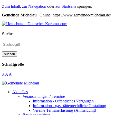
Zum Inhalt
,
zur Navigation
oder
zur Startseite
springen.
Gemeinde Michelau
| Online: https://www.gemeinde-michelau.de/
Suche
suchen
Schriftgröße
A
A
A
Aktuelles
Veranstaltungen / Termine
Information - Öffentliches Vergnügen
Information - gaststättenrechtliche Gestattung
Vereine Terminerfassung (Anmeldung)
Breitbandausbau