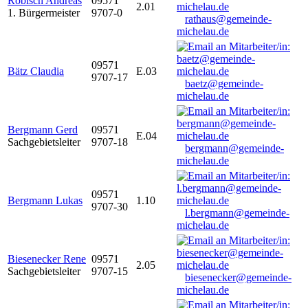
Robisch Andreas
09571
2.01
1. Bürgermeister
9707-0
rathaus@gemeinde-
michelau.de
09571
Bätz Claudia
E.03
9707-17
baetz@gemeinde-
michelau.de
Bergmann Gerd
09571
E.04
Sachgebietsleiter
9707-18
bergmann@gemeinde-
michelau.de
09571
Bergmann Lukas
1.10
9707-30
l.bergmann@gemeinde-
michelau.de
Biesenecker Rene
09571
2.05
Sachgebietsleiter
9707-15
biesenecker@gemeinde-
michelau.de