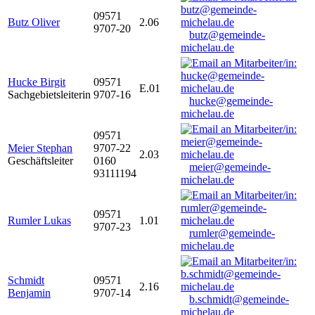
09571
Butz Oliver
2.06
9707-20
butz@gemeinde-
michelau.de
Hucke Birgit
09571
E.01
Sachgebietsleiterin
9707-16
hucke@gemeinde-
michelau.de
09571
Meier Stephan
9707-22
2.03
Geschäftsleiter
0160
meier@gemeinde-
93111194
michelau.de
09571
Rumler Lukas
1.01
9707-23
rumler@gemeinde-
michelau.de
Schmidt
09571
2.16
Benjamin
9707-14
b.schmidt@gemeinde-
michelau.de