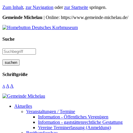
Zum Inhalt
,
zur Navigation
oder
zur Startseite
springen.
Gemeinde Michelau
| Online: https://www.gemeinde-michelau.de/
Suche
suchen
Schriftgröße
A
A
A
Aktuelles
Veranstaltungen / Termine
Information - Öffentliches Vergnügen
Information - gaststättenrechtliche Gestattung
Vereine Terminerfassung (Anmeldung)
Breitbandausbau