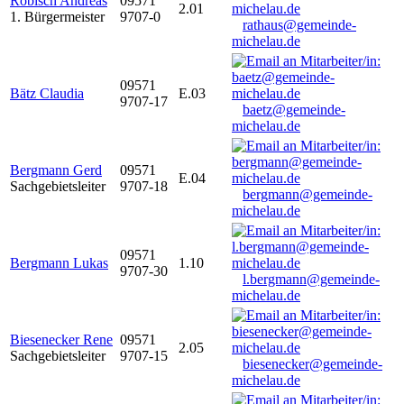
Robisch Andreas
09571
2.01
1. Bürgermeister
9707-0
rathaus@gemeinde-
michelau.de
09571
Bätz Claudia
E.03
9707-17
baetz@gemeinde-
michelau.de
Bergmann Gerd
09571
E.04
Sachgebietsleiter
9707-18
bergmann@gemeinde-
michelau.de
09571
Bergmann Lukas
1.10
9707-30
l.bergmann@gemeinde-
michelau.de
Biesenecker Rene
09571
2.05
Sachgebietsleiter
9707-15
biesenecker@gemeinde-
michelau.de