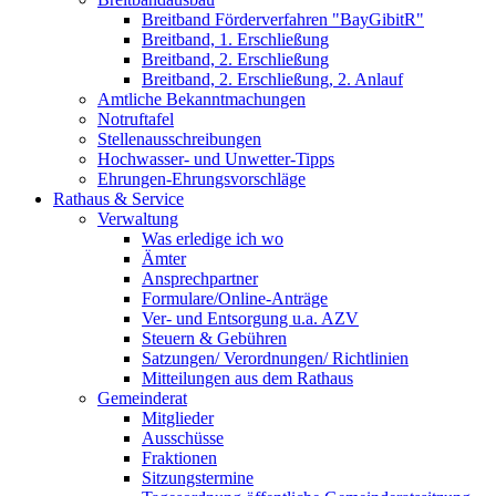
Breitband Förderverfahren "BayGibitR"
Breitband, 1. Erschließung
Breitband, 2. Erschließung
Breitband, 2. Erschließung, 2. Anlauf
Amtliche Bekanntmachungen
Notruftafel
Stellenausschreibungen
Hochwasser- und Unwetter-Tipps
Ehrungen-Ehrungsvorschläge
Rathaus & Service
Verwaltung
Was erledige ich wo
Ämter
Ansprechpartner
Formulare/Online-Anträge
Ver- und Entsorgung u.a. AZV
Steuern & Gebühren
Satzungen/ Verordnungen/ Richtlinien
Mitteilungen aus dem Rathaus
Gemeinderat
Mitglieder
Ausschüsse
Fraktionen
Sitzungstermine