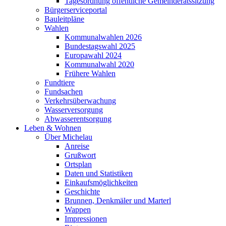
Tagesordnung öffentliche Gemeinderatssitzung
Bürgerserviceportal
Bauleitpläne
Wahlen
Kommunalwahlen 2026
Bundestagswahl 2025
Europawahl 2024
Kommunalwahl 2020
Frühere Wahlen
Fundtiere
Fundsachen
Verkehrsüberwachung
Wasserversorgung
Abwasserentsorgung
Leben & Wohnen
Über Michelau
Anreise
Grußwort
Ortsplan
Daten und Statistiken
Einkaufsmöglichkeiten
Geschichte
Brunnen, Denkmäler und Marterl
Wappen
Impressionen