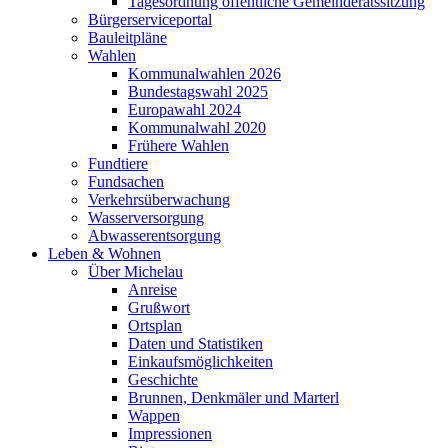
Tagesordnung öffentliche Gemeinderatssitzung
Bürgerserviceportal
Bauleitpläne
Wahlen
Kommunalwahlen 2026
Bundestagswahl 2025
Europawahl 2024
Kommunalwahl 2020
Frühere Wahlen
Fundtiere
Fundsachen
Verkehrsüberwachung
Wasserversorgung
Abwasserentsorgung
Leben & Wohnen
Über Michelau
Anreise
Grußwort
Ortsplan
Daten und Statistiken
Einkaufsmöglichkeiten
Geschichte
Brunnen, Denkmäler und Marterl
Wappen
Impressionen