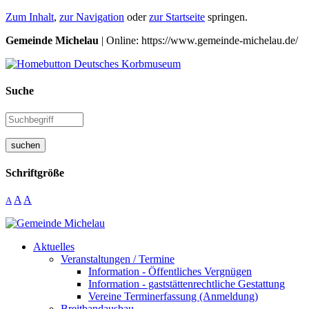
Zum Inhalt
,
zur Navigation
oder
zur Startseite
springen.
Gemeinde Michelau
| Online: https://www.gemeinde-michelau.de/
Suche
suchen
Schriftgröße
A
A
A
Aktuelles
Veranstaltungen / Termine
Information - Öffentliches Vergnügen
Information - gaststättenrechtliche Gestattung
Vereine Terminerfassung (Anmeldung)
Breitbandausbau