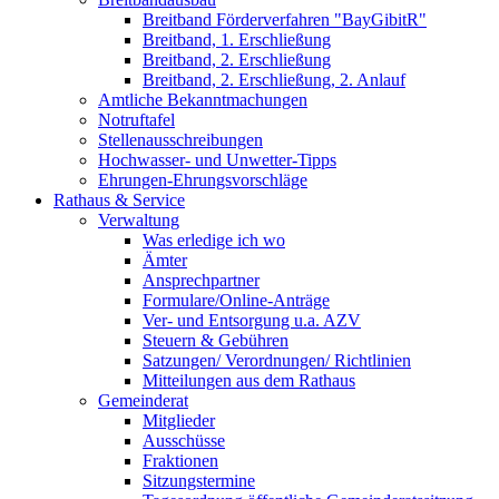
Breitband Förderverfahren "BayGibitR"
Breitband, 1. Erschließung
Breitband, 2. Erschließung
Breitband, 2. Erschließung, 2. Anlauf
Amtliche Bekanntmachungen
Notruftafel
Stellenausschreibungen
Hochwasser- und Unwetter-Tipps
Ehrungen-Ehrungsvorschläge
Rathaus & Service
Verwaltung
Was erledige ich wo
Ämter
Ansprechpartner
Formulare/Online-Anträge
Ver- und Entsorgung u.a. AZV
Steuern & Gebühren
Satzungen/ Verordnungen/ Richtlinien
Mitteilungen aus dem Rathaus
Gemeinderat
Mitglieder
Ausschüsse
Fraktionen
Sitzungstermine