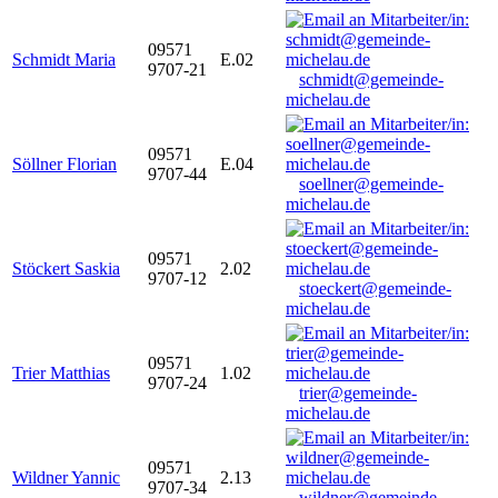
09571
Schmidt Maria
E.02
9707-21
schmidt@gemeinde-
michelau.de
09571
Söllner Florian
E.04
9707-44
soellner@gemeinde-
michelau.de
09571
Stöckert Saskia
2.02
9707-12
stoeckert@gemeinde-
michelau.de
09571
Trier Matthias
1.02
9707-24
trier@gemeinde-
michelau.de
09571
Wildner Yannic
2.13
9707-34
wildner@gemeinde-