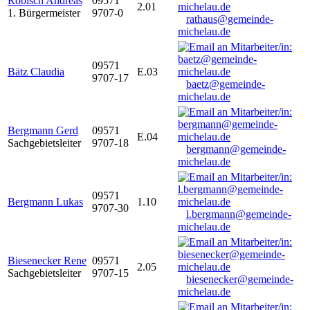
Robisch Andreas
09571
2.01
1. Bürgermeister
9707-0
rathaus@gemeinde-
michelau.de
09571
Bätz Claudia
E.03
9707-17
baetz@gemeinde-
michelau.de
Bergmann Gerd
09571
E.04
Sachgebietsleiter
9707-18
bergmann@gemeinde-
michelau.de
09571
Bergmann Lukas
1.10
9707-30
l.bergmann@gemeinde-
michelau.de
Biesenecker Rene
09571
2.05
Sachgebietsleiter
9707-15
biesenecker@gemeinde-
michelau.de