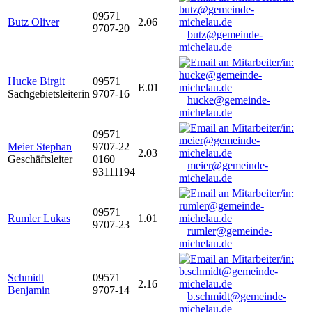
09571
Butz Oliver
2.06
9707-20
butz@gemeinde-
michelau.de
Hucke Birgit
09571
E.01
Sachgebietsleiterin
9707-16
hucke@gemeinde-
michelau.de
09571
Meier Stephan
9707-22
2.03
Geschäftsleiter
0160
meier@gemeinde-
93111194
michelau.de
09571
Rumler Lukas
1.01
9707-23
rumler@gemeinde-
michelau.de
Schmidt
09571
2.16
Benjamin
9707-14
b.schmidt@gemeinde-
michelau.de