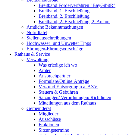
Breitband Förderverfahren "BayGibitR"
Breitband, 1. Erschließung
Breitband, 2. Erschließung
Breitband, 2. Erschließung, 2. Anlauf
Amtliche Bekanntmachungen
Notruftafel
Stellenausschreibungen
Hochwasser- und Unwetter-Tipps
Ehrungen-Ehrungsvorschläge
Rathaus & Service
Verwaltung
Was erledige ich wo
Ämter
Ansprechpartner
Formulare/Online-Anträge
Ver- und Entsorgung u.a. AZV
Steuern & Gebühren
Satzungen/ Verordnungen/ Richtlinien
Mitteilungen aus dem Rathaus
Gemeinderat
Mitglieder
Ausschüsse
Fraktionen
Sitzungstermine