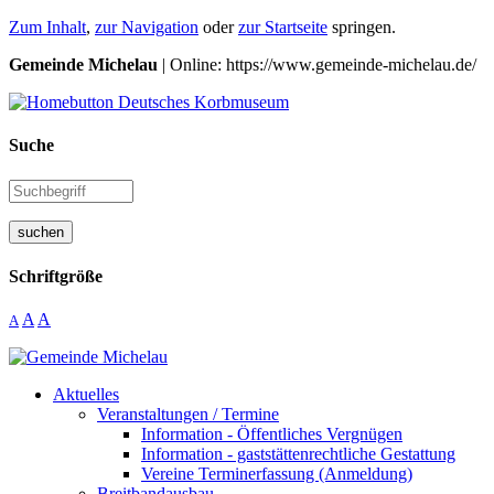
Zum Inhalt
,
zur Navigation
oder
zur Startseite
springen.
Gemeinde Michelau
| Online: https://www.gemeinde-michelau.de/
Suche
suchen
Schriftgröße
A
A
A
Aktuelles
Veranstaltungen / Termine
Information - Öffentliches Vergnügen
Information - gaststättenrechtliche Gestattung
Vereine Terminerfassung (Anmeldung)
Breitbandausbau