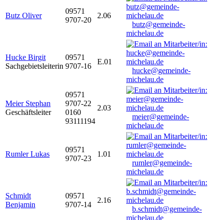
09571
Butz Oliver
2.06
9707-20
butz@gemeinde-
michelau.de
Hucke Birgit
09571
E.01
Sachgebietsleiterin
9707-16
hucke@gemeinde-
michelau.de
09571
Meier Stephan
9707-22
2.03
Geschäftsleiter
0160
meier@gemeinde-
93111194
michelau.de
09571
Rumler Lukas
1.01
9707-23
rumler@gemeinde-
michelau.de
Schmidt
09571
2.16
Benjamin
9707-14
b.schmidt@gemeinde-
michelau.de