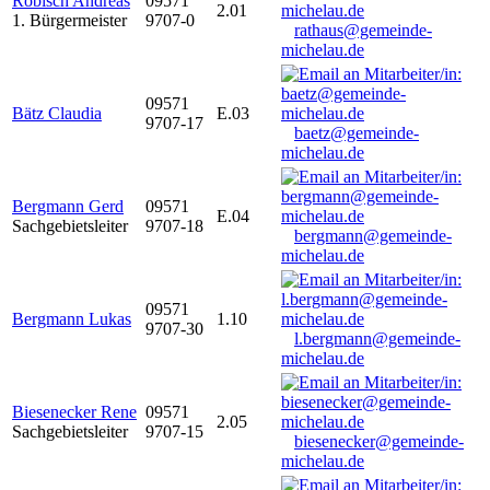
Robisch Andreas
09571
2.01
1. Bürgermeister
9707-0
rathaus@gemeinde-
michelau.de
09571
Bätz Claudia
E.03
9707-17
baetz@gemeinde-
michelau.de
Bergmann Gerd
09571
E.04
Sachgebietsleiter
9707-18
bergmann@gemeinde-
michelau.de
09571
Bergmann Lukas
1.10
9707-30
l.bergmann@gemeinde-
michelau.de
Biesenecker Rene
09571
2.05
Sachgebietsleiter
9707-15
biesenecker@gemeinde-
michelau.de