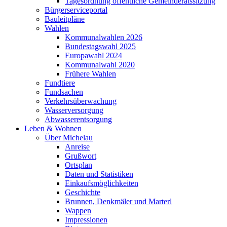
Tagesordnung öffentliche Gemeinderatssitzung
Bürgerserviceportal
Bauleitpläne
Wahlen
Kommunalwahlen 2026
Bundestagswahl 2025
Europawahl 2024
Kommunalwahl 2020
Frühere Wahlen
Fundtiere
Fundsachen
Verkehrsüberwachung
Wasserversorgung
Abwasserentsorgung
Leben & Wohnen
Über Michelau
Anreise
Grußwort
Ortsplan
Daten und Statistiken
Einkaufsmöglichkeiten
Geschichte
Brunnen, Denkmäler und Marterl
Wappen
Impressionen