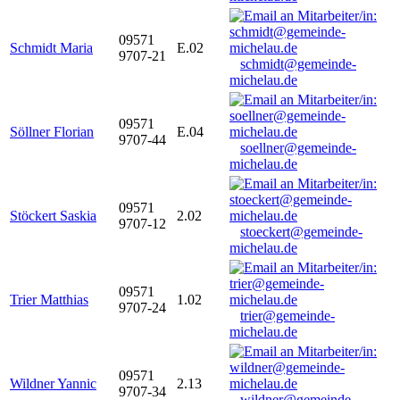
09571
Schmidt Maria
E.02
9707-21
schmidt@gemeinde-
michelau.de
09571
Söllner Florian
E.04
9707-44
soellner@gemeinde-
michelau.de
09571
Stöckert Saskia
2.02
9707-12
stoeckert@gemeinde-
michelau.de
09571
Trier Matthias
1.02
9707-24
trier@gemeinde-
michelau.de
09571
Wildner Yannic
2.13
9707-34
wildner@gemeinde-