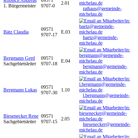
Robisch Andreas
09571
2.01
1. Bürgermeister
9707-0
rathaus@gemeinde-
michelau.de
09571
Bätz Claudia
E.03
9707-17
baetz@gemeinde-
michelau.de
Bergmann Gerd
09571
E.04
Sachgebietsleiter
9707-18
bergmann@gemeinde-
michelau.de
09571
Bergmann Lukas
1.10
9707-30
l.bergmann@gemeinde-
michelau.de
Biesenecker Rene
09571
2.05
Sachgebietsleiter
9707-15
biesenecker@gemeinde-
michelau.de