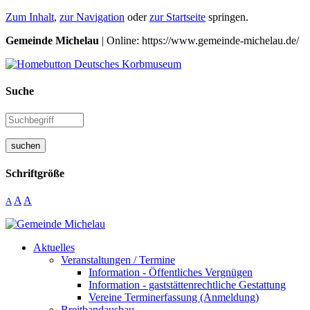
Zum Inhalt
,
zur Navigation
oder
zur Startseite
springen.
Gemeinde Michelau
| Online: https://www.gemeinde-michelau.de/
Suche
suchen
Schriftgröße
A
A
A
Aktuelles
Veranstaltungen / Termine
Information - Öffentliches Vergnügen
Information - gaststättenrechtliche Gestattung
Vereine Terminerfassung (Anmeldung)
Breitbandausbau