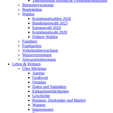
Tagesordnung öffentliche Gemeinderatssitzung
Bürgerserviceportal
Bauleitpläne
Wahlen
Kommunalwahlen 2026
Bundestagswahl 2025
Europawahl 2024
Kommunalwahl 2020
Frühere Wahlen
Fundtiere
Fundsachen
Verkehrsüberwachung
Wasserversorgung
Abwasserentsorgung
Leben & Wohnen
Über Michelau
Anreise
Grußwort
Ortsplan
Daten und Statistiken
Einkaufsmöglichkeiten
Geschichte
Brunnen, Denkmäler und Marterl
Wappen
Impressionen