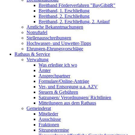
Breitband Förderverfahren "BayGibitR"
Breitband, 1. Erschließung
Breitband, 2. Erschließung
Breitband, 2. Erschließung, 2. Anlauf
Amtliche Bekanntmachungen
Notruftafel
Stellenausschreibungen
Hochwasser- und Unwetter-Tipps
Ehrungen-Ehrungsvorschläge
Rathaus & Service
Verwaltung
Was erledige ich wo
Ämter
Ansprechpartner
Formulare/Online-Anträge
Ver- und Entsorgung u.a. AZV
Steuern & Gebühren
Satzungen/ Verordnungen/ Richtlinien
Mitteilungen aus dem Rathaus
Gemeinderat
Mitglieder
Ausschüsse
Fraktionen
Sitzungstermine