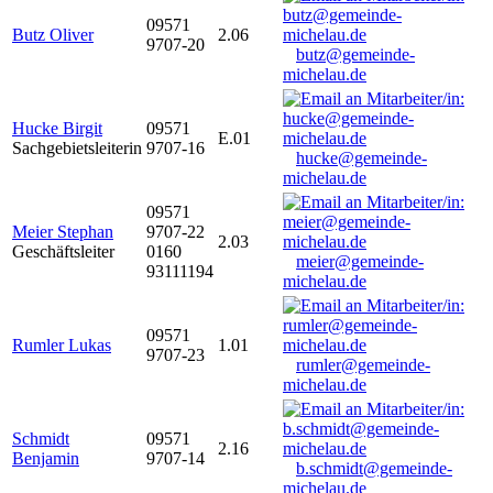
09571
Butz Oliver
2.06
9707-20
butz@gemeinde-
michelau.de
Hucke Birgit
09571
E.01
Sachgebietsleiterin
9707-16
hucke@gemeinde-
michelau.de
09571
Meier Stephan
9707-22
2.03
Geschäftsleiter
0160
meier@gemeinde-
93111194
michelau.de
09571
Rumler Lukas
1.01
9707-23
rumler@gemeinde-
michelau.de
Schmidt
09571
2.16
Benjamin
9707-14
b.schmidt@gemeinde-
michelau.de