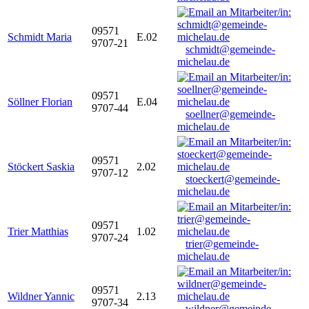
09571
Schmidt Maria
E.02
9707-21
schmidt@gemeinde-
michelau.de
09571
Söllner Florian
E.04
9707-44
soellner@gemeinde-
michelau.de
09571
Stöckert Saskia
2.02
9707-12
stoeckert@gemeinde-
michelau.de
09571
Trier Matthias
1.02
9707-24
trier@gemeinde-
michelau.de
09571
Wildner Yannic
2.13
9707-34
wildner@gemeinde-