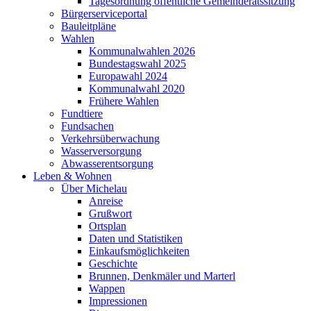
Tagesordnung öffentliche Gemeinderatssitzung
Bürgerserviceportal
Bauleitpläne
Wahlen
Kommunalwahlen 2026
Bundestagswahl 2025
Europawahl 2024
Kommunalwahl 2020
Frühere Wahlen
Fundtiere
Fundsachen
Verkehrsüberwachung
Wasserversorgung
Abwasserentsorgung
Leben & Wohnen
Über Michelau
Anreise
Grußwort
Ortsplan
Daten und Statistiken
Einkaufsmöglichkeiten
Geschichte
Brunnen, Denkmäler und Marterl
Wappen
Impressionen