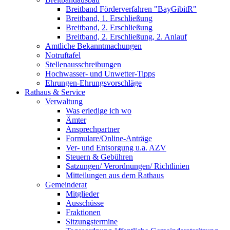
Breitband Förderverfahren "BayGibitR"
Breitband, 1. Erschließung
Breitband, 2. Erschließung
Breitband, 2. Erschließung, 2. Anlauf
Amtliche Bekanntmachungen
Notruftafel
Stellenausschreibungen
Hochwasser- und Unwetter-Tipps
Ehrungen-Ehrungsvorschläge
Rathaus & Service
Verwaltung
Was erledige ich wo
Ämter
Ansprechpartner
Formulare/Online-Anträge
Ver- und Entsorgung u.a. AZV
Steuern & Gebühren
Satzungen/ Verordnungen/ Richtlinien
Mitteilungen aus dem Rathaus
Gemeinderat
Mitglieder
Ausschüsse
Fraktionen
Sitzungstermine