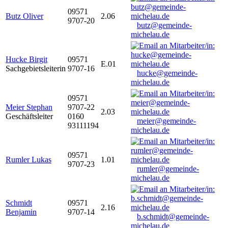
09571
Butz Oliver
2.06
9707-20
butz@gemeinde-
michelau.de
Hucke Birgit
09571
E.01
Sachgebietsleiterin
9707-16
hucke@gemeinde-
michelau.de
09571
Meier Stephan
9707-22
2.03
Geschäftsleiter
0160
meier@gemeinde-
93111194
michelau.de
09571
Rumler Lukas
1.01
9707-23
rumler@gemeinde-
michelau.de
Schmidt
09571
2.16
Benjamin
9707-14
b.schmidt@gemeinde-
michelau.de