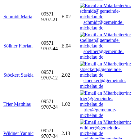
09571
Schmidt Maria
E.02
9707-21
schmidt@gemeinde-
michelau.de
09571
Söllner Florian
E.04
9707-44
soellner@gemeinde-
michelau.de
09571
Stöckert Saskia
2.02
9707-12
stoeckert@gemeinde-
michelau.de
09571
Trier Matthias
1.02
9707-24
trier@gemeinde-
michelau.de
09571
Wildner Yannic
2.13
9707-34
wildner@gemeinde-