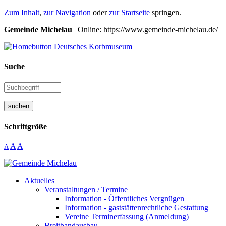
Zum Inhalt
,
zur Navigation
oder
zur Startseite
springen.
Gemeinde Michelau
| Online: https://www.gemeinde-michelau.de/
Suche
suchen
Schriftgröße
A
A
A
Aktuelles
Veranstaltungen / Termine
Information - Öffentliches Vergnügen
Information - gaststättenrechtliche Gestattung
Vereine Terminerfassung (Anmeldung)
Breitbandausbau