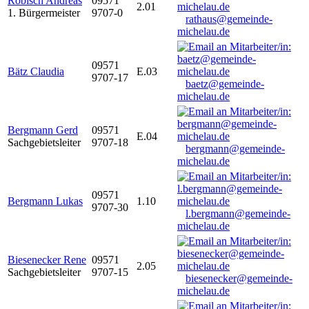
Robisch Andreas
09571
2.01
1. Bürgermeister
9707-0
rathaus@gemeinde-
michelau.de
09571
Bätz Claudia
E.03
9707-17
baetz@gemeinde-
michelau.de
Bergmann Gerd
09571
E.04
Sachgebietsleiter
9707-18
bergmann@gemeinde-
michelau.de
09571
Bergmann Lukas
1.10
9707-30
l.bergmann@gemeinde-
michelau.de
Biesenecker Rene
09571
2.05
Sachgebietsleiter
9707-15
biesenecker@gemeinde-
michelau.de