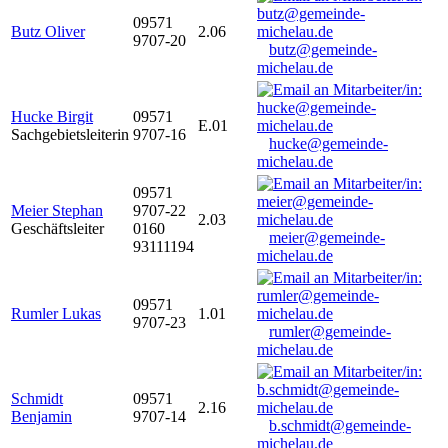
09571
Butz Oliver
2.06
9707-20
butz@gemeinde-
michelau.de
Hucke Birgit
09571
E.01
Sachgebietsleiterin
9707-16
hucke@gemeinde-
michelau.de
09571
Meier Stephan
9707-22
2.03
Geschäftsleiter
0160
meier@gemeinde-
93111194
michelau.de
09571
Rumler Lukas
1.01
9707-23
rumler@gemeinde-
michelau.de
Schmidt
09571
2.16
Benjamin
9707-14
b.schmidt@gemeinde-
michelau.de