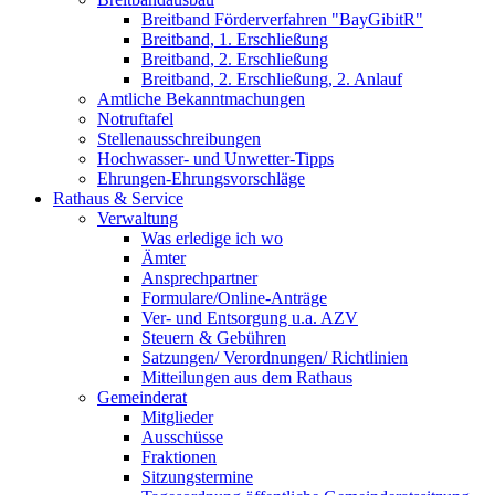
Breitband Förderverfahren "BayGibitR"
Breitband, 1. Erschließung
Breitband, 2. Erschließung
Breitband, 2. Erschließung, 2. Anlauf
Amtliche Bekanntmachungen
Notruftafel
Stellenausschreibungen
Hochwasser- und Unwetter-Tipps
Ehrungen-Ehrungsvorschläge
Rathaus & Service
Verwaltung
Was erledige ich wo
Ämter
Ansprechpartner
Formulare/Online-Anträge
Ver- und Entsorgung u.a. AZV
Steuern & Gebühren
Satzungen/ Verordnungen/ Richtlinien
Mitteilungen aus dem Rathaus
Gemeinderat
Mitglieder
Ausschüsse
Fraktionen
Sitzungstermine