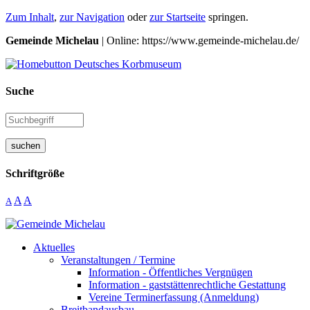
Zum Inhalt
,
zur Navigation
oder
zur Startseite
springen.
Gemeinde Michelau
| Online: https://www.gemeinde-michelau.de/
Suche
suchen
Schriftgröße
A
A
A
Aktuelles
Veranstaltungen / Termine
Information - Öffentliches Vergnügen
Information - gaststättenrechtliche Gestattung
Vereine Terminerfassung (Anmeldung)
Breitbandausbau