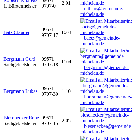
Robisch Andreas
09571
2.01
1. Bürgermeister
9707-0
rathaus@gemeinde-
michelau.de
09571
Bätz Claudia
E.03
9707-17
baetz@gemeinde-
michelau.de
Bergmann Gerd
09571
E.04
Sachgebietsleiter
9707-18
bergmann@gemeinde-
michelau.de
09571
Bergmann Lukas
1.10
9707-30
l.bergmann@gemeinde-
michelau.de
Biesenecker Rene
09571
2.05
Sachgebietsleiter
9707-15
biesenecker@gemeinde-
michelau.de