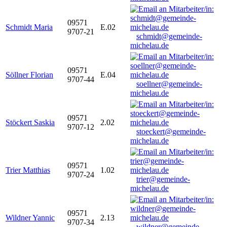
09571
Schmidt Maria
E.02
9707-21
schmidt@gemeinde-
michelau.de
09571
Söllner Florian
E.04
9707-44
soellner@gemeinde-
michelau.de
09571
Stöckert Saskia
2.02
9707-12
stoeckert@gemeinde-
michelau.de
09571
Trier Matthias
1.02
9707-24
trier@gemeinde-
michelau.de
09571
Wildner Yannic
2.13
9707-34
wildner@gemeinde-