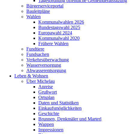
Tagesordnung öffentliche Gemeinderatssitzung
Bürgerserviceportal
Bauleitpläne
Wahlen
Kommunalwahlen 2026
Bundestagswahl 2025
Europawahl 2024
Kommunalwahl 2020
Frühere Wahlen
Fundtiere
Fundsachen
Verkehrsüberwachung
Wasserversorgung
Abwasserentsorgung
Leben & Wohnen
Über Michelau
Anreise
Grußwort
Ortsplan
Daten und Statistiken
Einkaufsmöglichkeiten
Geschichte
Brunnen, Denkmäler und Marterl
Wappen
Impressionen