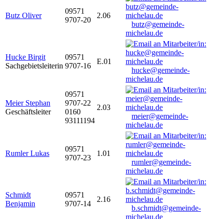
09571
Butz Oliver
2.06
9707-20
butz@gemeinde-
michelau.de
Hucke Birgit
09571
E.01
Sachgebietsleiterin
9707-16
hucke@gemeinde-
michelau.de
09571
Meier Stephan
9707-22
2.03
Geschäftsleiter
0160
meier@gemeinde-
93111194
michelau.de
09571
Rumler Lukas
1.01
9707-23
rumler@gemeinde-
michelau.de
Schmidt
09571
2.16
Benjamin
9707-14
b.schmidt@gemeinde-
michelau.de