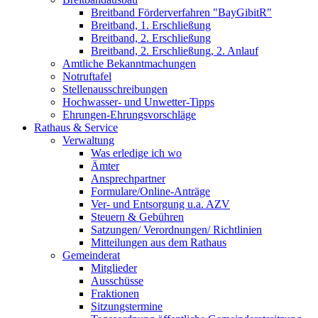
Breitband Förderverfahren "BayGibitR"
Breitband, 1. Erschließung
Breitband, 2. Erschließung
Breitband, 2. Erschließung, 2. Anlauf
Amtliche Bekanntmachungen
Notruftafel
Stellenausschreibungen
Hochwasser- und Unwetter-Tipps
Ehrungen-Ehrungsvorschläge
Rathaus & Service
Verwaltung
Was erledige ich wo
Ämter
Ansprechpartner
Formulare/Online-Anträge
Ver- und Entsorgung u.a. AZV
Steuern & Gebühren
Satzungen/ Verordnungen/ Richtlinien
Mitteilungen aus dem Rathaus
Gemeinderat
Mitglieder
Ausschüsse
Fraktionen
Sitzungstermine