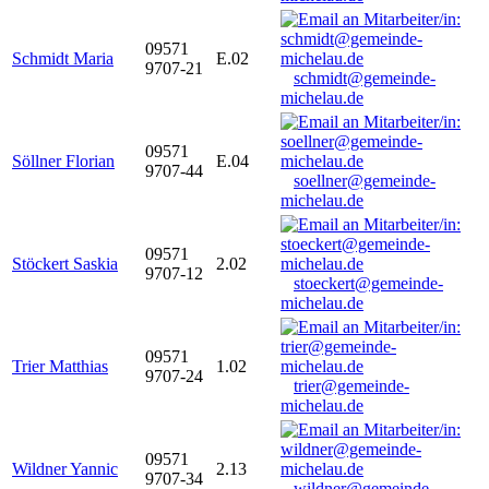
09571
Schmidt Maria
E.02
9707-21
schmidt@gemeinde-
michelau.de
09571
Söllner Florian
E.04
9707-44
soellner@gemeinde-
michelau.de
09571
Stöckert Saskia
2.02
9707-12
stoeckert@gemeinde-
michelau.de
09571
Trier Matthias
1.02
9707-24
trier@gemeinde-
michelau.de
09571
Wildner Yannic
2.13
9707-34
wildner@gemeinde-