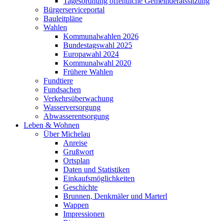
Tagesordnung öffentliche Gemeinderatssitzung
Bürgerserviceportal
Bauleitpläne
Wahlen
Kommunalwahlen 2026
Bundestagswahl 2025
Europawahl 2024
Kommunalwahl 2020
Frühere Wahlen
Fundtiere
Fundsachen
Verkehrsüberwachung
Wasserversorgung
Abwasserentsorgung
Leben & Wohnen
Über Michelau
Anreise
Grußwort
Ortsplan
Daten und Statistiken
Einkaufsmöglichkeiten
Geschichte
Brunnen, Denkmäler und Marterl
Wappen
Impressionen