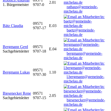
Robisch Andreas
09571
2.01
1. Bürgermeister
9707-0
rathaus@gemeinde-
michelau.de
09571
Bätz Claudia
E.03
9707-17
baetz@gemeinde-
michelau.de
Bergmann Gerd
09571
E.04
Sachgebietsleiter
9707-18
bergmann@gemeinde-
michelau.de
09571
Bergmann Lukas
1.10
9707-30
l.bergmann@gemeinde-
michelau.de
Biesenecker Rene
09571
2.05
Sachgebietsleiter
9707-15
biesenecker@gemeinde-
michelau.de