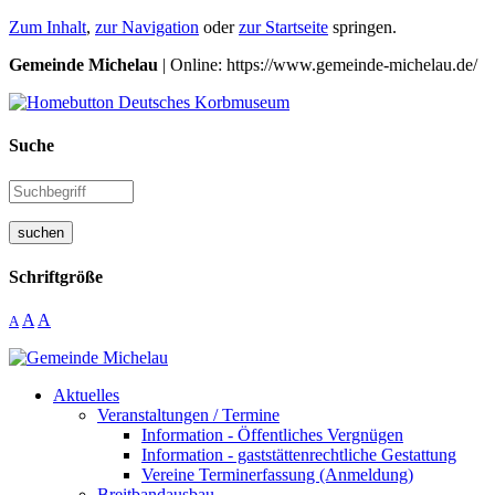
Zum Inhalt
,
zur Navigation
oder
zur Startseite
springen.
Gemeinde Michelau
| Online: https://www.gemeinde-michelau.de/
Suche
suchen
Schriftgröße
A
A
A
Aktuelles
Veranstaltungen / Termine
Information - Öffentliches Vergnügen
Information - gaststättenrechtliche Gestattung
Vereine Terminerfassung (Anmeldung)
Breitbandausbau