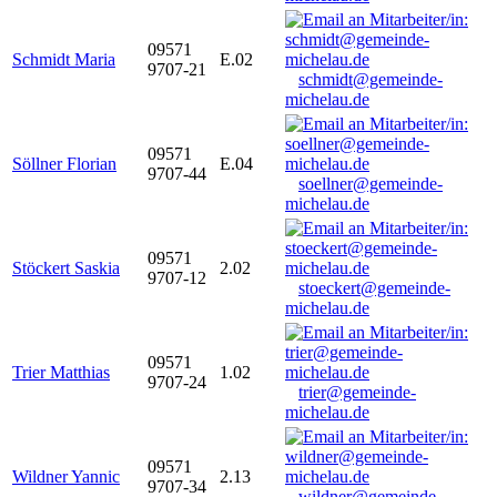
09571
Schmidt Maria
E.02
9707-21
schmidt@gemeinde-
michelau.de
09571
Söllner Florian
E.04
9707-44
soellner@gemeinde-
michelau.de
09571
Stöckert Saskia
2.02
9707-12
stoeckert@gemeinde-
michelau.de
09571
Trier Matthias
1.02
9707-24
trier@gemeinde-
michelau.de
09571
Wildner Yannic
2.13
9707-34
wildner@gemeinde-