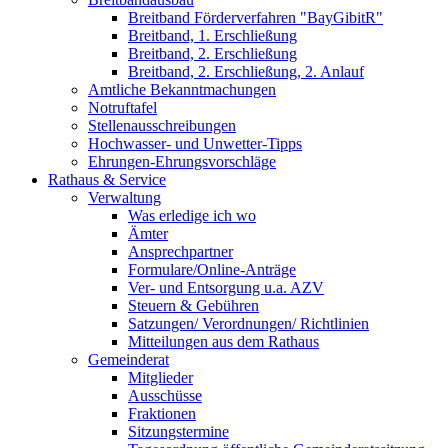
Breitband Förderverfahren "BayGibitR"
Breitband, 1. Erschließung
Breitband, 2. Erschließung
Breitband, 2. Erschließung, 2. Anlauf
Amtliche Bekanntmachungen
Notruftafel
Stellenausschreibungen
Hochwasser- und Unwetter-Tipps
Ehrungen-Ehrungsvorschläge
Rathaus & Service
Verwaltung
Was erledige ich wo
Ämter
Ansprechpartner
Formulare/Online-Anträge
Ver- und Entsorgung u.a. AZV
Steuern & Gebühren
Satzungen/ Verordnungen/ Richtlinien
Mitteilungen aus dem Rathaus
Gemeinderat
Mitglieder
Ausschüsse
Fraktionen
Sitzungstermine