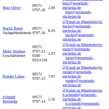
09571
Butz Oliver
2.06
9707-20
butz@gemeinde-
michelau.de
Hucke Birgit
09571
E.01
Sachgebietsleiterin
9707-16
hucke@gemeinde-
michelau.de
09571
Meier Stephan
9707-22
2.03
Geschäftsleiter
0160
meier@gemeinde-
93111194
michelau.de
09571
Rumler Lukas
1.01
9707-23
rumler@gemeinde-
michelau.de
Schmidt
09571
2.16
Benjamin
9707-14
b.schmidt@gemeinde-
michelau.de