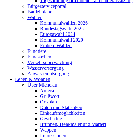
Tagesordnung öffentliche Gemeinderatssitzung
Bürgerserviceportal
Bauleitpläne
Wahlen
Kommunalwahlen 2026
Bundestagswahl 2025
Europawahl 2024
Kommunalwahl 2020
Frühere Wahlen
Fundtiere
Fundsachen
Verkehrsüberwachung
Wasserversorgung
Abwasserentsorgung
Leben & Wohnen
Über Michelau
Anreise
Grußwort
Ortsplan
Daten und Statistiken
Einkaufsmöglichkeiten
Geschichte
Brunnen, Denkmäler und Marterl
Wappen
Impressionen