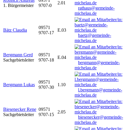
Robisch Andreas
09571
2.01
1. Bürgermeister
9707-0
rathaus@gemeinde-
michelau.de
09571
Bätz Claudia
E.03
9707-17
baetz@gemeinde-
michelau.de
Bergmann Gerd
09571
E.04
Sachgebietsleiter
9707-18
bergmann@gemeinde-
michelau.de
09571
Bergmann Lukas
1.10
9707-30
l.bergmann@gemeinde-
michelau.de
Biesenecker Rene
09571
2.05
Sachgebietsleiter
9707-15
biesenecker@gemeinde-
michelau.de