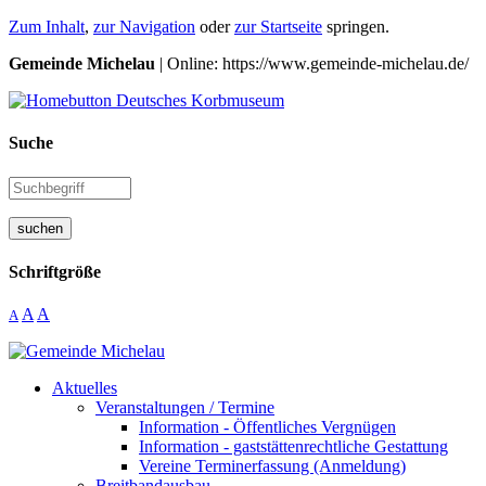
Zum Inhalt
,
zur Navigation
oder
zur Startseite
springen.
Gemeinde Michelau
| Online: https://www.gemeinde-michelau.de/
Suche
suchen
Schriftgröße
A
A
A
Aktuelles
Veranstaltungen / Termine
Information - Öffentliches Vergnügen
Information - gaststättenrechtliche Gestattung
Vereine Terminerfassung (Anmeldung)
Breitbandausbau