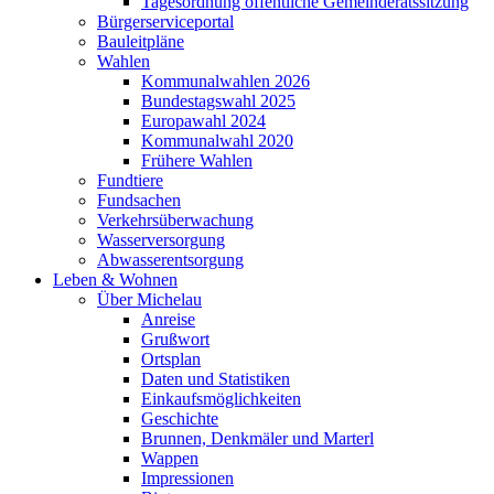
Tagesordnung öffentliche Gemeinderatssitzung
Bürgerserviceportal
Bauleitpläne
Wahlen
Kommunalwahlen 2026
Bundestagswahl 2025
Europawahl 2024
Kommunalwahl 2020
Frühere Wahlen
Fundtiere
Fundsachen
Verkehrsüberwachung
Wasserversorgung
Abwasserentsorgung
Leben & Wohnen
Über Michelau
Anreise
Grußwort
Ortsplan
Daten und Statistiken
Einkaufsmöglichkeiten
Geschichte
Brunnen, Denkmäler und Marterl
Wappen
Impressionen