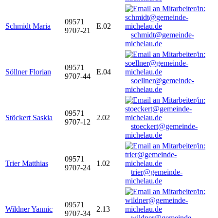
09571
Schmidt Maria
E.02
9707-21
schmidt@gemeinde-
michelau.de
09571
Söllner Florian
E.04
9707-44
soellner@gemeinde-
michelau.de
09571
Stöckert Saskia
2.02
9707-12
stoeckert@gemeinde-
michelau.de
09571
Trier Matthias
1.02
9707-24
trier@gemeinde-
michelau.de
09571
Wildner Yannic
2.13
9707-34
wildner@gemeinde-