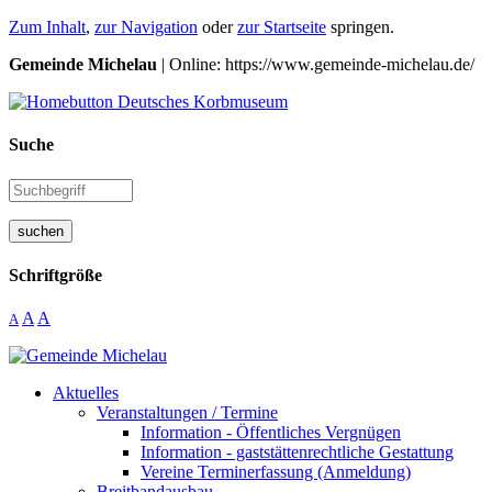
Zum Inhalt
,
zur Navigation
oder
zur Startseite
springen.
Gemeinde Michelau
| Online: https://www.gemeinde-michelau.de/
Suche
suchen
Schriftgröße
A
A
A
Aktuelles
Veranstaltungen / Termine
Information - Öffentliches Vergnügen
Information - gaststättenrechtliche Gestattung
Vereine Terminerfassung (Anmeldung)
Breitbandausbau