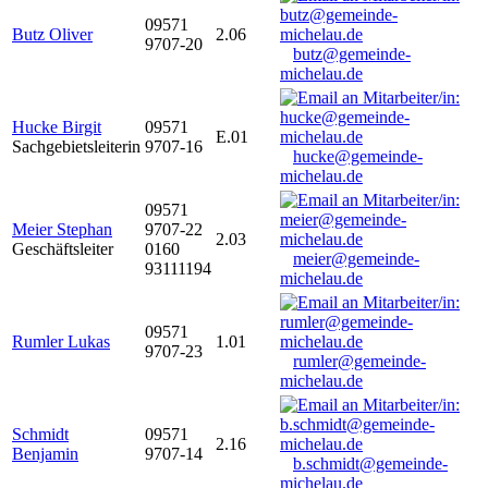
09571
Butz Oliver
2.06
9707-20
butz@gemeinde-
michelau.de
Hucke Birgit
09571
E.01
Sachgebietsleiterin
9707-16
hucke@gemeinde-
michelau.de
09571
Meier Stephan
9707-22
2.03
Geschäftsleiter
0160
meier@gemeinde-
93111194
michelau.de
09571
Rumler Lukas
1.01
9707-23
rumler@gemeinde-
michelau.de
Schmidt
09571
2.16
Benjamin
9707-14
b.schmidt@gemeinde-
michelau.de