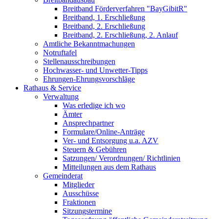
Breitband Förderverfahren "BayGibitR"
Breitband, 1. Erschließung
Breitband, 2. Erschließung
Breitband, 2. Erschließung, 2. Anlauf
Amtliche Bekanntmachungen
Notruftafel
Stellenausschreibungen
Hochwasser- und Unwetter-Tipps
Ehrungen-Ehrungsvorschläge
Rathaus & Service
Verwaltung
Was erledige ich wo
Ämter
Ansprechpartner
Formulare/Online-Anträge
Ver- und Entsorgung u.a. AZV
Steuern & Gebühren
Satzungen/ Verordnungen/ Richtlinien
Mitteilungen aus dem Rathaus
Gemeinderat
Mitglieder
Ausschüsse
Fraktionen
Sitzungstermine