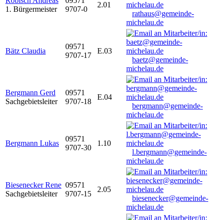
Robisch Andreas
09571
2.01
1. Bürgermeister
9707-0
rathaus@gemeinde-
michelau.de
09571
Bätz Claudia
E.03
9707-17
baetz@gemeinde-
michelau.de
Bergmann Gerd
09571
E.04
Sachgebietsleiter
9707-18
bergmann@gemeinde-
michelau.de
09571
Bergmann Lukas
1.10
9707-30
l.bergmann@gemeinde-
michelau.de
Biesenecker Rene
09571
2.05
Sachgebietsleiter
9707-15
biesenecker@gemeinde-
michelau.de