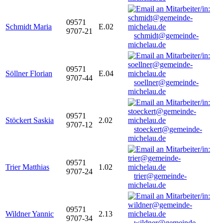
09571
Schmidt Maria
E.02
9707-21
schmidt@gemeinde-
michelau.de
09571
Söllner Florian
E.04
9707-44
soellner@gemeinde-
michelau.de
09571
Stöckert Saskia
2.02
9707-12
stoeckert@gemeinde-
michelau.de
09571
Trier Matthias
1.02
9707-24
trier@gemeinde-
michelau.de
09571
Wildner Yannic
2.13
9707-34
wildner@gemeinde-