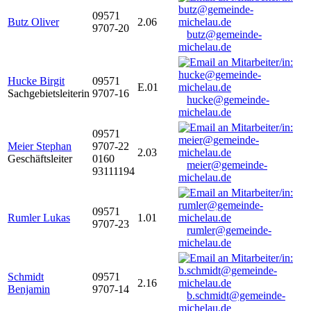
09571
Butz Oliver
2.06
9707-20
butz@gemeinde-
michelau.de
Hucke Birgit
09571
E.01
Sachgebietsleiterin
9707-16
hucke@gemeinde-
michelau.de
09571
Meier Stephan
9707-22
2.03
Geschäftsleiter
0160
meier@gemeinde-
93111194
michelau.de
09571
Rumler Lukas
1.01
9707-23
rumler@gemeinde-
michelau.de
Schmidt
09571
2.16
Benjamin
9707-14
b.schmidt@gemeinde-
michelau.de