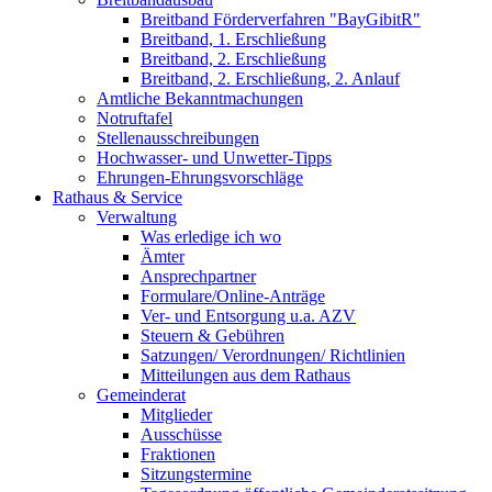
Breitband Förderverfahren "BayGibitR"
Breitband, 1. Erschließung
Breitband, 2. Erschließung
Breitband, 2. Erschließung, 2. Anlauf
Amtliche Bekanntmachungen
Notruftafel
Stellenausschreibungen
Hochwasser- und Unwetter-Tipps
Ehrungen-Ehrungsvorschläge
Rathaus & Service
Verwaltung
Was erledige ich wo
Ämter
Ansprechpartner
Formulare/Online-Anträge
Ver- und Entsorgung u.a. AZV
Steuern & Gebühren
Satzungen/ Verordnungen/ Richtlinien
Mitteilungen aus dem Rathaus
Gemeinderat
Mitglieder
Ausschüsse
Fraktionen
Sitzungstermine