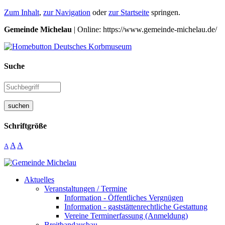
Zum Inhalt
,
zur Navigation
oder
zur Startseite
springen.
Gemeinde Michelau
| Online: https://www.gemeinde-michelau.de/
Suche
suchen
Schriftgröße
A
A
A
Aktuelles
Veranstaltungen / Termine
Information - Öffentliches Vergnügen
Information - gaststättenrechtliche Gestattung
Vereine Terminerfassung (Anmeldung)
Breitbandausbau