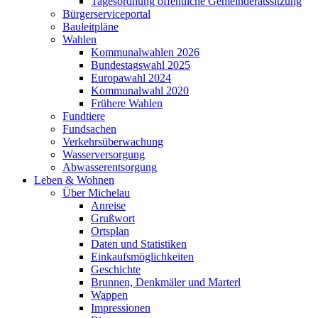
Tagesordnung öffentliche Gemeinderatssitzung
Bürgerserviceportal
Bauleitpläne
Wahlen
Kommunalwahlen 2026
Bundestagswahl 2025
Europawahl 2024
Kommunalwahl 2020
Frühere Wahlen
Fundtiere
Fundsachen
Verkehrsüberwachung
Wasserversorgung
Abwasserentsorgung
Leben & Wohnen
Über Michelau
Anreise
Grußwort
Ortsplan
Daten und Statistiken
Einkaufsmöglichkeiten
Geschichte
Brunnen, Denkmäler und Marterl
Wappen
Impressionen