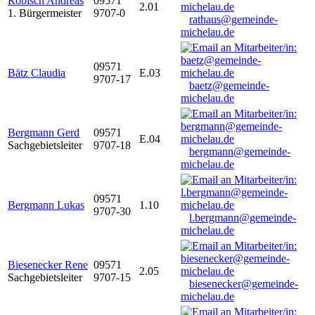
Robisch Andreas
09571
2.01
1. Bürgermeister
9707-0
rathaus@gemeinde-
michelau.de
09571
Bätz Claudia
E.03
9707-17
baetz@gemeinde-
michelau.de
Bergmann Gerd
09571
E.04
Sachgebietsleiter
9707-18
bergmann@gemeinde-
michelau.de
09571
Bergmann Lukas
1.10
9707-30
l.bergmann@gemeinde-
michelau.de
Biesenecker Rene
09571
2.05
Sachgebietsleiter
9707-15
biesenecker@gemeinde-
michelau.de