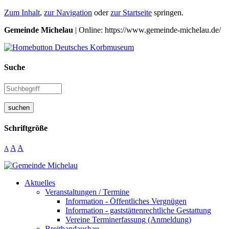
Zum Inhalt
,
zur Navigation
oder
zur Startseite
springen.
Gemeinde Michelau
| Online: https://www.gemeinde-michelau.de/
Suche
suchen
Schriftgröße
A
A
A
Aktuelles
Veranstaltungen / Termine
Information - Öffentliches Vergnügen
Information - gaststättenrechtliche Gestattung
Vereine Terminerfassung (Anmeldung)
Breitbandausbau