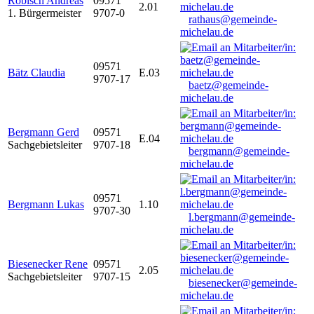
Robisch Andreas
09571
2.01
1. Bürgermeister
9707-0
rathaus@gemeinde-
michelau.de
09571
Bätz Claudia
E.03
9707-17
baetz@gemeinde-
michelau.de
Bergmann Gerd
09571
E.04
Sachgebietsleiter
9707-18
bergmann@gemeinde-
michelau.de
09571
Bergmann Lukas
1.10
9707-30
l.bergmann@gemeinde-
michelau.de
Biesenecker Rene
09571
2.05
Sachgebietsleiter
9707-15
biesenecker@gemeinde-
michelau.de