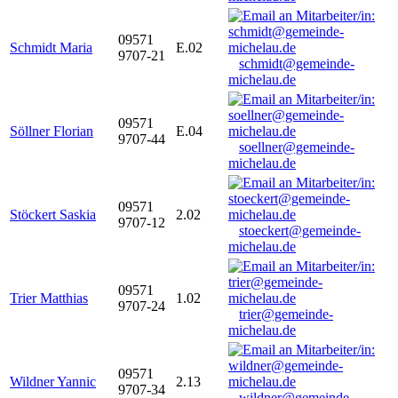
09571
Schmidt Maria
E.02
9707-21
schmidt@gemeinde-
michelau.de
09571
Söllner Florian
E.04
9707-44
soellner@gemeinde-
michelau.de
09571
Stöckert Saskia
2.02
9707-12
stoeckert@gemeinde-
michelau.de
09571
Trier Matthias
1.02
9707-24
trier@gemeinde-
michelau.de
09571
Wildner Yannic
2.13
9707-34
wildner@gemeinde-