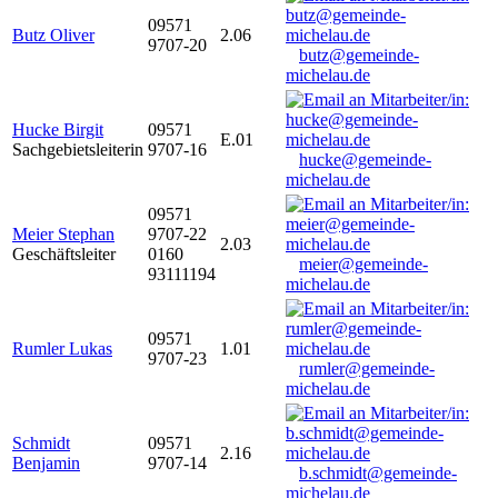
09571
Butz Oliver
2.06
9707-20
butz@gemeinde-
michelau.de
Hucke Birgit
09571
E.01
Sachgebietsleiterin
9707-16
hucke@gemeinde-
michelau.de
09571
Meier Stephan
9707-22
2.03
Geschäftsleiter
0160
meier@gemeinde-
93111194
michelau.de
09571
Rumler Lukas
1.01
9707-23
rumler@gemeinde-
michelau.de
Schmidt
09571
2.16
Benjamin
9707-14
b.schmidt@gemeinde-
michelau.de