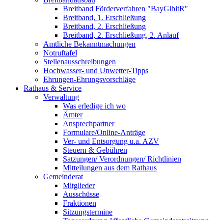
Breitband Förderverfahren "BayGibitR"
Breitband, 1. Erschließung
Breitband, 2. Erschließung
Breitband, 2. Erschließung, 2. Anlauf
Amtliche Bekanntmachungen
Notruftafel
Stellenausschreibungen
Hochwasser- und Unwetter-Tipps
Ehrungen-Ehrungsvorschläge
Rathaus & Service
Verwaltung
Was erledige ich wo
Ämter
Ansprechpartner
Formulare/Online-Anträge
Ver- und Entsorgung u.a. AZV
Steuern & Gebühren
Satzungen/ Verordnungen/ Richtlinien
Mitteilungen aus dem Rathaus
Gemeinderat
Mitglieder
Ausschüsse
Fraktionen
Sitzungstermine