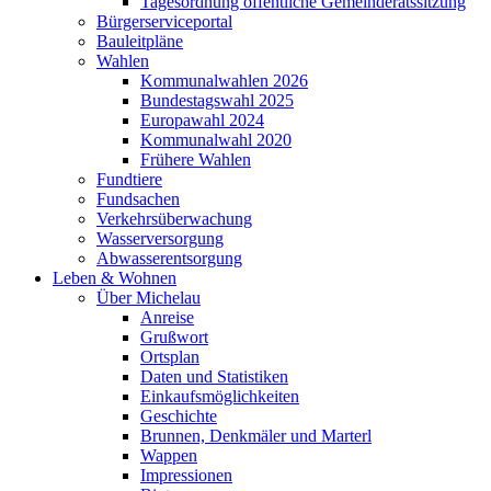
Tagesordnung öffentliche Gemeinderatssitzung
Bürgerserviceportal
Bauleitpläne
Wahlen
Kommunalwahlen 2026
Bundestagswahl 2025
Europawahl 2024
Kommunalwahl 2020
Frühere Wahlen
Fundtiere
Fundsachen
Verkehrsüberwachung
Wasserversorgung
Abwasserentsorgung
Leben & Wohnen
Über Michelau
Anreise
Grußwort
Ortsplan
Daten und Statistiken
Einkaufsmöglichkeiten
Geschichte
Brunnen, Denkmäler und Marterl
Wappen
Impressionen