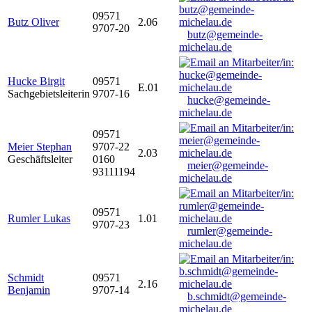
09571
Butz Oliver
2.06
9707-20
butz@gemeinde-
michelau.de
Hucke Birgit
09571
E.01
Sachgebietsleiterin
9707-16
hucke@gemeinde-
michelau.de
09571
Meier Stephan
9707-22
2.03
Geschäftsleiter
0160
meier@gemeinde-
93111194
michelau.de
09571
Rumler Lukas
1.01
9707-23
rumler@gemeinde-
michelau.de
Schmidt
09571
2.16
Benjamin
9707-14
b.schmidt@gemeinde-
michelau.de