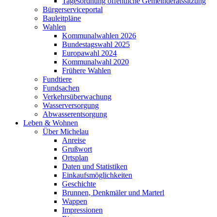
Tagesordnung öffentliche Gemeinderatssitzung
Bürgerserviceportal
Bauleitpläne
Wahlen
Kommunalwahlen 2026
Bundestagswahl 2025
Europawahl 2024
Kommunalwahl 2020
Frühere Wahlen
Fundtiere
Fundsachen
Verkehrsüberwachung
Wasserversorgung
Abwasserentsorgung
Leben & Wohnen
Über Michelau
Anreise
Grußwort
Ortsplan
Daten und Statistiken
Einkaufsmöglichkeiten
Geschichte
Brunnen, Denkmäler und Marterl
Wappen
Impressionen