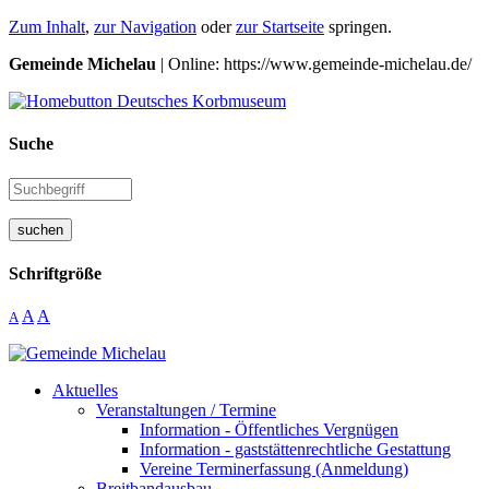
Zum Inhalt
,
zur Navigation
oder
zur Startseite
springen.
Gemeinde Michelau
| Online: https://www.gemeinde-michelau.de/
Suche
suchen
Schriftgröße
A
A
A
Aktuelles
Veranstaltungen / Termine
Information - Öffentliches Vergnügen
Information - gaststättenrechtliche Gestattung
Vereine Terminerfassung (Anmeldung)
Breitbandausbau