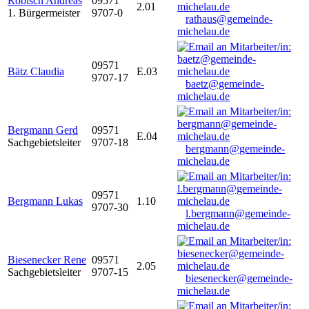
Robisch Andreas
09571
2.01
1. Bürgermeister
9707-0
rathaus@gemeinde-
michelau.de
09571
Bätz Claudia
E.03
9707-17
baetz@gemeinde-
michelau.de
Bergmann Gerd
09571
E.04
Sachgebietsleiter
9707-18
bergmann@gemeinde-
michelau.de
09571
Bergmann Lukas
1.10
9707-30
l.bergmann@gemeinde-
michelau.de
Biesenecker Rene
09571
2.05
Sachgebietsleiter
9707-15
biesenecker@gemeinde-
michelau.de