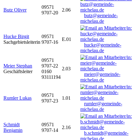
09571
Butz Oliver
2.06
9707-20
butz@gemeinde-
michelau.de
Hucke Birgit
09571
E.01
Sachgebietsleiterin
9707-16
hucke@gemeinde-
michelau.de
09571
Meier Stephan
9707-22
2.03
Geschäftsleiter
0160
meier@gemeinde-
93111194
michelau.de
09571
Rumler Lukas
1.01
9707-23
rumler@gemeinde-
michelau.de
Schmidt
09571
2.16
Benjamin
9707-14
b.schmidt@gemeinde-
michelau.de