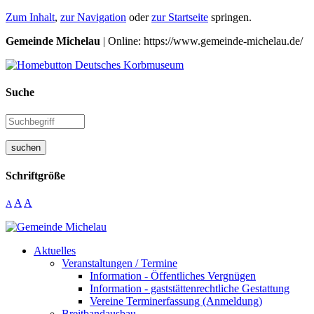
Zum Inhalt
,
zur Navigation
oder
zur Startseite
springen.
Gemeinde Michelau
| Online: https://www.gemeinde-michelau.de/
Suche
suchen
Schriftgröße
A
A
A
Aktuelles
Veranstaltungen / Termine
Information - Öffentliches Vergnügen
Information - gaststättenrechtliche Gestattung
Vereine Terminerfassung (Anmeldung)
Breitbandausbau