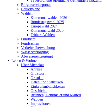
Tagesordnung öffentliche Gemeinderatssitzung
Bürgerserviceportal
Bauleitpläne
Wahlen
Kommunalwahlen 2026
Bundestagswahl 2025
Europawahl 2024
Kommunalwahl 2020
Frühere Wahlen
Fundtiere
Fundsachen
Verkehrsüberwachung
Wasserversorgung
Abwasserentsorgung
Leben & Wohnen
Über Michelau
Anreise
Grußwort
Ortsplan
Daten und Statistiken
Einkaufsmöglichkeiten
Geschichte
Brunnen, Denkmäler und Marterl
Wappen
Impressionen