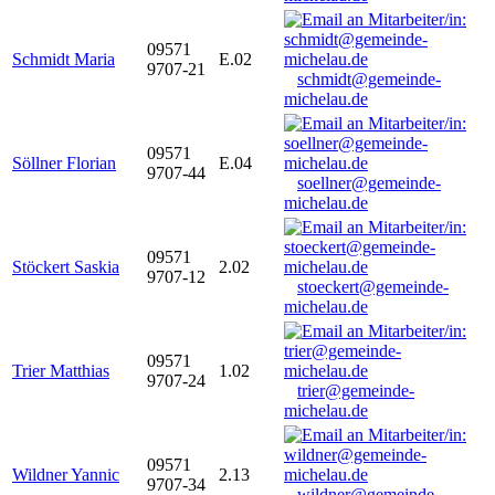
09571
Schmidt Maria
E.02
9707-21
schmidt@gemeinde-
michelau.de
09571
Söllner Florian
E.04
9707-44
soellner@gemeinde-
michelau.de
09571
Stöckert Saskia
2.02
9707-12
stoeckert@gemeinde-
michelau.de
09571
Trier Matthias
1.02
9707-24
trier@gemeinde-
michelau.de
09571
Wildner Yannic
2.13
9707-34
wildner@gemeinde-