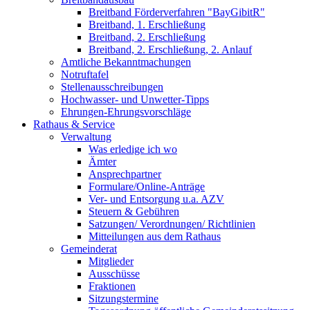
Breitband Förderverfahren "BayGibitR"
Breitband, 1. Erschließung
Breitband, 2. Erschließung
Breitband, 2. Erschließung, 2. Anlauf
Amtliche Bekanntmachungen
Notruftafel
Stellenausschreibungen
Hochwasser- und Unwetter-Tipps
Ehrungen-Ehrungsvorschläge
Rathaus & Service
Verwaltung
Was erledige ich wo
Ämter
Ansprechpartner
Formulare/Online-Anträge
Ver- und Entsorgung u.a. AZV
Steuern & Gebühren
Satzungen/ Verordnungen/ Richtlinien
Mitteilungen aus dem Rathaus
Gemeinderat
Mitglieder
Ausschüsse
Fraktionen
Sitzungstermine