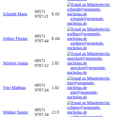
09571
Schmidt Maria
E.02
9707-21
schmidt@gemeinde-
michelau.de
09571
Söllner Florian
E.04
9707-44
soellner@gemeinde-
michelau.de
09571
Stöckert Saskia
2.02
9707-12
stoeckert@gemeinde-
michelau.de
09571
Trier Matthias
1.02
9707-24
trier@gemeinde-
michelau.de
09571
Wildner Yannic
2.13
9707-34
wildner@gemeinde-