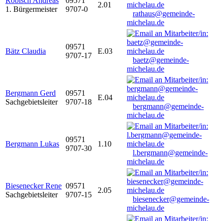
Robisch Andreas
09571
2.01
1. Bürgermeister
9707-0
rathaus@gemeinde-
michelau.de
09571
Bätz Claudia
E.03
9707-17
baetz@gemeinde-
michelau.de
Bergmann Gerd
09571
E.04
Sachgebietsleiter
9707-18
bergmann@gemeinde-
michelau.de
09571
Bergmann Lukas
1.10
9707-30
l.bergmann@gemeinde-
michelau.de
Biesenecker Rene
09571
2.05
Sachgebietsleiter
9707-15
biesenecker@gemeinde-
michelau.de