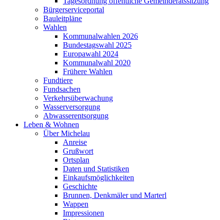
Tagesordnung öffentliche Gemeinderatssitzung
Bürgerserviceportal
Bauleitpläne
Wahlen
Kommunalwahlen 2026
Bundestagswahl 2025
Europawahl 2024
Kommunalwahl 2020
Frühere Wahlen
Fundtiere
Fundsachen
Verkehrsüberwachung
Wasserversorgung
Abwasserentsorgung
Leben & Wohnen
Über Michelau
Anreise
Grußwort
Ortsplan
Daten und Statistiken
Einkaufsmöglichkeiten
Geschichte
Brunnen, Denkmäler und Marterl
Wappen
Impressionen