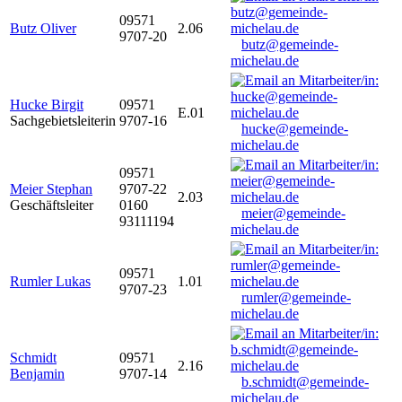
09571
Butz Oliver
2.06
9707-20
butz@gemeinde-
michelau.de
Hucke Birgit
09571
E.01
Sachgebietsleiterin
9707-16
hucke@gemeinde-
michelau.de
09571
Meier Stephan
9707-22
2.03
Geschäftsleiter
0160
meier@gemeinde-
93111194
michelau.de
09571
Rumler Lukas
1.01
9707-23
rumler@gemeinde-
michelau.de
Schmidt
09571
2.16
Benjamin
9707-14
b.schmidt@gemeinde-
michelau.de