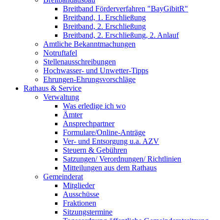
Breitband Förderverfahren "BayGibitR"
Breitband, 1. Erschließung
Breitband, 2. Erschließung
Breitband, 2. Erschließung, 2. Anlauf
Amtliche Bekanntmachungen
Notruftafel
Stellenausschreibungen
Hochwasser- und Unwetter-Tipps
Ehrungen-Ehrungsvorschläge
Rathaus & Service
Verwaltung
Was erledige ich wo
Ämter
Ansprechpartner
Formulare/Online-Anträge
Ver- und Entsorgung u.a. AZV
Steuern & Gebühren
Satzungen/ Verordnungen/ Richtlinien
Mitteilungen aus dem Rathaus
Gemeinderat
Mitglieder
Ausschüsse
Fraktionen
Sitzungstermine