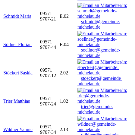
09571
Schmidt Maria
E.02
9707-21
schmidt@gemeinde-
michelau.de
09571
Söllner Florian
E.04
9707-44
soellner@gemeinde-
michelau.de
09571
Stöckert Saskia
2.02
9707-12
stoeckert@gemeinde-
michelau.de
09571
Trier Matthias
1.02
9707-24
trier@gemeinde-
michelau.de
09571
Wildner Yannic
2.13
9707-34
wildner@gemeinde-