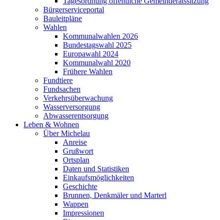
Tagesordnung öffentliche Gemeinderatssitzung
Bürgerserviceportal
Bauleitpläne
Wahlen
Kommunalwahlen 2026
Bundestagswahl 2025
Europawahl 2024
Kommunalwahl 2020
Frühere Wahlen
Fundtiere
Fundsachen
Verkehrsüberwachung
Wasserversorgung
Abwasserentsorgung
Leben & Wohnen
Über Michelau
Anreise
Grußwort
Ortsplan
Daten und Statistiken
Einkaufsmöglichkeiten
Geschichte
Brunnen, Denkmäler und Marterl
Wappen
Impressionen