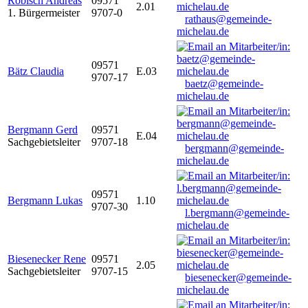
Robisch Andreas
09571
2.01
1. Bürgermeister
9707-0
rathaus@gemeinde-
michelau.de
09571
Bätz Claudia
E.03
9707-17
baetz@gemeinde-
michelau.de
Bergmann Gerd
09571
E.04
Sachgebietsleiter
9707-18
bergmann@gemeinde-
michelau.de
09571
Bergmann Lukas
1.10
9707-30
l.bergmann@gemeinde-
michelau.de
Biesenecker Rene
09571
2.05
Sachgebietsleiter
9707-15
biesenecker@gemeinde-
michelau.de