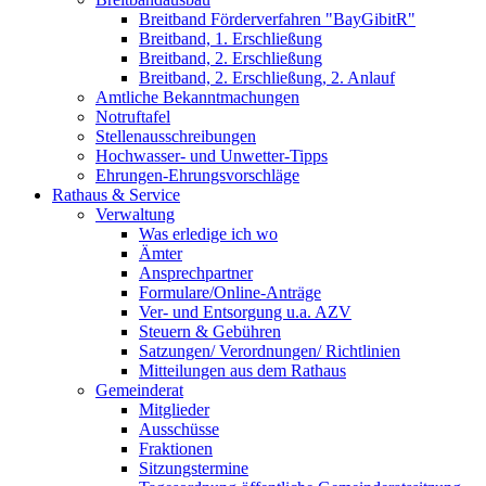
Breitband Förderverfahren "BayGibitR"
Breitband, 1. Erschließung
Breitband, 2. Erschließung
Breitband, 2. Erschließung, 2. Anlauf
Amtliche Bekanntmachungen
Notruftafel
Stellenausschreibungen
Hochwasser- und Unwetter-Tipps
Ehrungen-Ehrungsvorschläge
Rathaus & Service
Verwaltung
Was erledige ich wo
Ämter
Ansprechpartner
Formulare/Online-Anträge
Ver- und Entsorgung u.a. AZV
Steuern & Gebühren
Satzungen/ Verordnungen/ Richtlinien
Mitteilungen aus dem Rathaus
Gemeinderat
Mitglieder
Ausschüsse
Fraktionen
Sitzungstermine