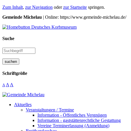
Zum Inhalt
,
zur Navigation
oder
zur Startseite
springen.
Gemeinde Michelau
| Online: https://www.gemeinde-michelau.de/
Suche
suchen
Schriftgröße
A
A
A
Aktuelles
Veranstaltungen / Termine
Information - Öffentliches Vergnügen
Information - gaststättenrechtliche Gestattung
Vereine Terminerfassung (Anmeldung)
Breitbandausbau