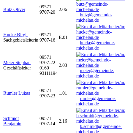
09571
Butz Oliver
2.06
9707-20
butz@gemeinde-
michelau.de
Hucke Birgit
09571
E.01
Sachgebietsleiterin
9707-16
hucke@gemeinde-
michelau.de
09571
Meier Stephan
9707-22
2.03
Geschäftsleiter
0160
meier@gemeinde-
93111194
michelau.de
09571
Rumler Lukas
1.01
9707-23
rumler@gemeinde-
michelau.de
Schmidt
09571
2.16
Benjamin
9707-14
b.schmidt@gemeinde-
michelau.de