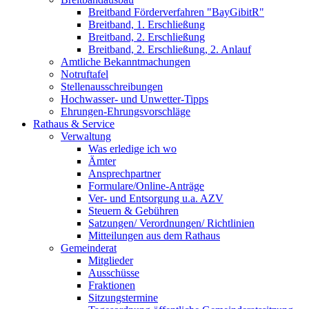
Breitband Förderverfahren "BayGibitR"
Breitband, 1. Erschließung
Breitband, 2. Erschließung
Breitband, 2. Erschließung, 2. Anlauf
Amtliche Bekanntmachungen
Notruftafel
Stellenausschreibungen
Hochwasser- und Unwetter-Tipps
Ehrungen-Ehrungsvorschläge
Rathaus & Service
Verwaltung
Was erledige ich wo
Ämter
Ansprechpartner
Formulare/Online-Anträge
Ver- und Entsorgung u.a. AZV
Steuern & Gebühren
Satzungen/ Verordnungen/ Richtlinien
Mitteilungen aus dem Rathaus
Gemeinderat
Mitglieder
Ausschüsse
Fraktionen
Sitzungstermine