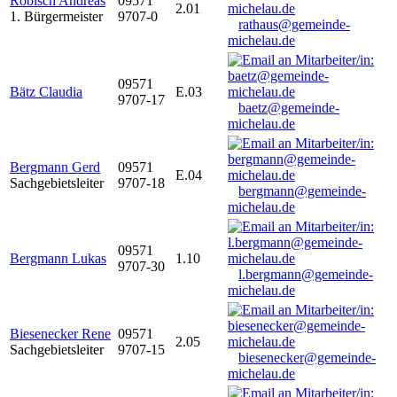
Robisch Andreas
09571
2.01
1. Bürgermeister
9707-0
rathaus@gemeinde-
michelau.de
09571
Bätz Claudia
E.03
9707-17
baetz@gemeinde-
michelau.de
Bergmann Gerd
09571
E.04
Sachgebietsleiter
9707-18
bergmann@gemeinde-
michelau.de
09571
Bergmann Lukas
1.10
9707-30
l.bergmann@gemeinde-
michelau.de
Biesenecker Rene
09571
2.05
Sachgebietsleiter
9707-15
biesenecker@gemeinde-
michelau.de