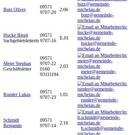
09571
Butz Oliver
2.06
9707-20
butz@gemeinde-
michelau.de
Hucke Birgit
09571
E.01
Sachgebietsleiterin
9707-16
hucke@gemeinde-
michelau.de
09571
Meier Stephan
9707-22
2.03
Geschäftsleiter
0160
meier@gemeinde-
93111194
michelau.de
09571
Rumler Lukas
1.01
9707-23
rumler@gemeinde-
michelau.de
Schmidt
09571
2.16
Benjamin
9707-14
b.schmidt@gemeinde-
michelau.de