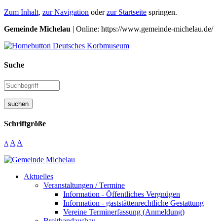
Zum Inhalt
,
zur Navigation
oder
zur Startseite
springen.
Gemeinde Michelau
| Online: https://www.gemeinde-michelau.de/
Suche
suchen
Schriftgröße
A
A
A
Aktuelles
Veranstaltungen / Termine
Information - Öffentliches Vergnügen
Information - gaststättenrechtliche Gestattung
Vereine Terminerfassung (Anmeldung)
Breitbandausbau