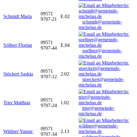
09571
Schmidt Maria
E.02
9707-21
schmidt@gemeinde-
michelau.de
09571
Söllner Florian
E.04
9707-44
soellner@gemeinde-
michelau.de
09571
Stöckert Saskia
2.02
9707-12
stoeckert@gemeinde-
michelau.de
09571
Trier Matthias
1.02
9707-24
trier@gemeinde-
michelau.de
09571
Wildner Yannic
2.13
9707-34
wildner@gemeinde-