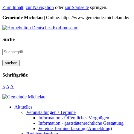
Zum Inhalt
,
zur Navigation
oder
zur Startseite
springen.
Gemeinde Michelau
| Online: https://www.gemeinde-michelau.de/
Suche
suchen
Schriftgröße
A
A
A
Aktuelles
Veranstaltungen / Termine
Information - Öffentliches Vergnügen
Information - gaststättenrechtliche Gestattung
Vereine Terminerfassung (Anmeldung)
Breitbandausbau