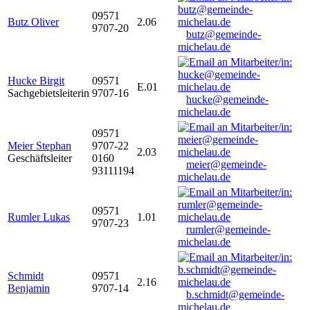
09571
Butz Oliver
2.06
9707-20
butz@gemeinde-
michelau.de
Hucke Birgit
09571
E.01
Sachgebietsleiterin
9707-16
hucke@gemeinde-
michelau.de
09571
Meier Stephan
9707-22
2.03
Geschäftsleiter
0160
meier@gemeinde-
93111194
michelau.de
09571
Rumler Lukas
1.01
9707-23
rumler@gemeinde-
michelau.de
Schmidt
09571
2.16
Benjamin
9707-14
b.schmidt@gemeinde-
michelau.de