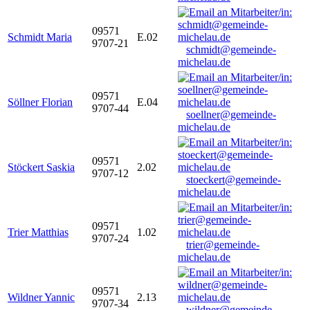
09571
Schmidt Maria
E.02
9707-21
schmidt@gemeinde-
michelau.de
09571
Söllner Florian
E.04
9707-44
soellner@gemeinde-
michelau.de
09571
Stöckert Saskia
2.02
9707-12
stoeckert@gemeinde-
michelau.de
09571
Trier Matthias
1.02
9707-24
trier@gemeinde-
michelau.de
09571
Wildner Yannic
2.13
9707-34
wildner@gemeinde-