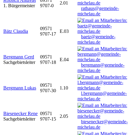
Robisch Andreas
09571
2.01
1. Bürgermeister
9707-0
rathaus@gemeinde-
michelau.de
09571
Bätz Claudia
E.03
9707-17
baetz@gemeinde-
michelau.de
Bergmann Gerd
09571
E.04
Sachgebietsleiter
9707-18
bergmann@gemeinde-
michelau.de
09571
Bergmann Lukas
1.10
9707-30
l.bergmann@gemeinde-
michelau.de
Biesenecker Rene
09571
2.05
Sachgebietsleiter
9707-15
biesenecker@gemeinde-
michelau.de