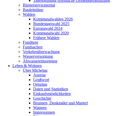
Tagesordnung öffentliche Gemeinderatssitzung
Bürgerserviceportal
Bauleitpläne
Wahlen
Kommunalwahlen 2026
Bundestagswahl 2025
Europawahl 2024
Kommunalwahl 2020
Frühere Wahlen
Fundtiere
Fundsachen
Verkehrsüberwachung
Wasserversorgung
Abwasserentsorgung
Leben & Wohnen
Über Michelau
Anreise
Grußwort
Ortsplan
Daten und Statistiken
Einkaufsmöglichkeiten
Geschichte
Brunnen, Denkmäler und Marterl
Wappen
Impressionen