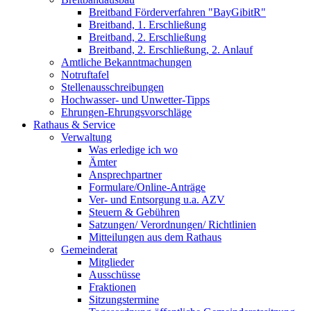
Breitband Förderverfahren "BayGibitR"
Breitband, 1. Erschließung
Breitband, 2. Erschließung
Breitband, 2. Erschließung, 2. Anlauf
Amtliche Bekanntmachungen
Notruftafel
Stellenausschreibungen
Hochwasser- und Unwetter-Tipps
Ehrungen-Ehrungsvorschläge
Rathaus & Service
Verwaltung
Was erledige ich wo
Ämter
Ansprechpartner
Formulare/Online-Anträge
Ver- und Entsorgung u.a. AZV
Steuern & Gebühren
Satzungen/ Verordnungen/ Richtlinien
Mitteilungen aus dem Rathaus
Gemeinderat
Mitglieder
Ausschüsse
Fraktionen
Sitzungstermine