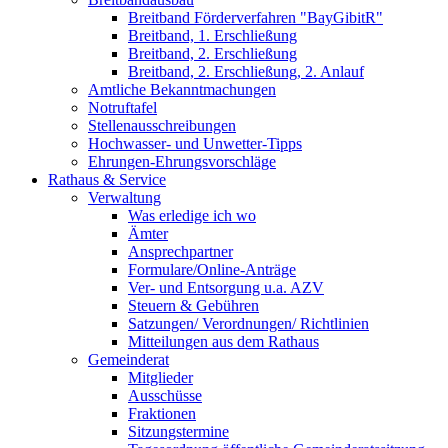
Breitband Förderverfahren "BayGibitR"
Breitband, 1. Erschließung
Breitband, 2. Erschließung
Breitband, 2. Erschließung, 2. Anlauf
Amtliche Bekanntmachungen
Notruftafel
Stellenausschreibungen
Hochwasser- und Unwetter-Tipps
Ehrungen-Ehrungsvorschläge
Rathaus & Service
Verwaltung
Was erledige ich wo
Ämter
Ansprechpartner
Formulare/Online-Anträge
Ver- und Entsorgung u.a. AZV
Steuern & Gebühren
Satzungen/ Verordnungen/ Richtlinien
Mitteilungen aus dem Rathaus
Gemeinderat
Mitglieder
Ausschüsse
Fraktionen
Sitzungstermine