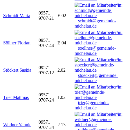
09571
Schmidt Maria
E.02
9707-21
schmidt@gemeinde-
michelau.de
09571
Söllner Florian
E.04
9707-44
soellner@gemeinde-
michelau.de
09571
Stöckert Saskia
2.02
9707-12
stoeckert@gemeinde-
michelau.de
09571
Trier Matthias
1.02
9707-24
trier@gemeinde-
michelau.de
09571
Wildner Yannic
2.13
9707-34
wildner@gemeinde-