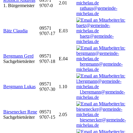
Robisch Andreas
09571
2.01
1. Bürgermeister
9707-0
rathaus@gemeinde-
michelau.de
09571
Bätz Claudia
E.03
9707-17
baetz@gemeinde-
michelau.de
Bergmann Gerd
09571
E.04
Sachgebietsleiter
9707-18
bergmann@gemeinde-
michelau.de
09571
Bergmann Lukas
1.10
9707-30
l.bergmann@gemeinde-
michelau.de
Biesenecker Rene
09571
2.05
Sachgebietsleiter
9707-15
biesenecker@gemeinde-
michelau.de