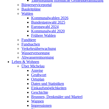
Tagesordnung öffentliche Gemeinderatssitzung
Bürgerserviceportal
Bauleitpläne
Wahlen
Kommunalwahlen 2026
Bundestagswahl 2025
Europawahl 2024
Kommunalwahl 2020
Frühere Wahlen
Fundtiere
Fundsachen
Verkehrsüberwachung
Wasserversorgung
Abwasserentsorgung
Leben & Wohnen
Über Michelau
Anreise
Grußwort
Ortsplan
Daten und Statistiken
Einkaufsmöglichkeiten
Geschichte
Brunnen, Denkmäler und Marterl
Wappen
Impressionen