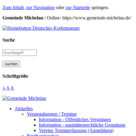
Zum Inhalt
,
zur Navigation
oder
zur Startseite
springen.
Gemeinde Michelau
| Online: https://www.gemeinde-michelau.de/
Suche
suchen
Schriftgröße
A
A
A
Aktuelles
Veranstaltungen / Termine
Information - Öffentliches Vergnügen
Information - gaststättenrechtliche Gestattung
Vereine Terminerfassung (Anmeldung)
Breitbandausbau