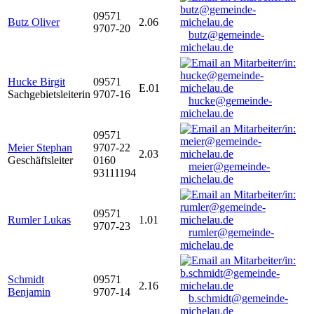
09571
Butz Oliver
2.06
9707-20
butz@gemeinde-
michelau.de
Hucke Birgit
09571
E.01
Sachgebietsleiterin
9707-16
hucke@gemeinde-
michelau.de
09571
Meier Stephan
9707-22
2.03
Geschäftsleiter
0160
meier@gemeinde-
93111194
michelau.de
09571
Rumler Lukas
1.01
9707-23
rumler@gemeinde-
michelau.de
Schmidt
09571
2.16
Benjamin
9707-14
b.schmidt@gemeinde-
michelau.de