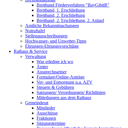
Breitband Förderverfahren "BayGibitR"
Breitband, 1. Erschließung
Breitband, 2. Erschließung
Breitband, 2. Erschließung, 2. Anlauf
Amtliche Bekanntmachungen
Notruftafel
Stellenausschreibungen
Hochwasser- und Unwetter-Tipps
Ehrungen-Ehrungsvorschläge
Rathaus & Service
Verwaltung
Was erledige ich wo
Ämter
Ansprechpartner
Formulare/Online-Anträge
Ver- und Entsorgung u.a. AZV
Steuern & Gebühren
Satzungen/ Verordnungen/ Richtlinien
Mitteilungen aus dem Rathaus
Gemeinderat
Mitglieder
Ausschüsse
Fraktionen
Sitzungstermine