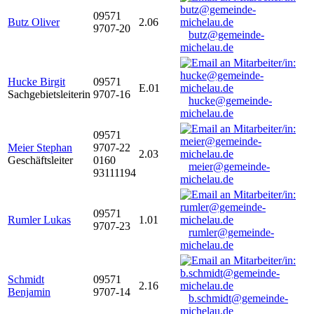
09571
Butz Oliver
2.06
9707-20
butz@gemeinde-
michelau.de
Hucke Birgit
09571
E.01
Sachgebietsleiterin
9707-16
hucke@gemeinde-
michelau.de
09571
Meier Stephan
9707-22
2.03
Geschäftsleiter
0160
meier@gemeinde-
93111194
michelau.de
09571
Rumler Lukas
1.01
9707-23
rumler@gemeinde-
michelau.de
Schmidt
09571
2.16
Benjamin
9707-14
b.schmidt@gemeinde-
michelau.de