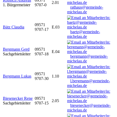
Robisch Andreas
09571
2.01
1. Bürgermeister
9707-0
rathaus@gemeinde-
michelau.de
09571
Bätz Claudia
E.03
9707-17
baetz@gemeinde-
michelau.de
Bergmann Gerd
09571
E.04
Sachgebietsleiter
9707-18
bergmann@gemeinde-
michelau.de
09571
Bergmann Lukas
1.10
9707-30
l.bergmann@gemeinde-
michelau.de
Biesenecker Rene
09571
2.05
Sachgebietsleiter
9707-15
biesenecker@gemeinde-
michelau.de