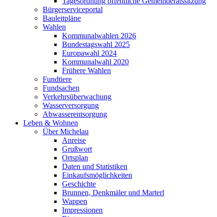
Tagesordnung öffentliche Gemeinderatssitzung
Bürgerserviceportal
Bauleitpläne
Wahlen
Kommunalwahlen 2026
Bundestagswahl 2025
Europawahl 2024
Kommunalwahl 2020
Frühere Wahlen
Fundtiere
Fundsachen
Verkehrsüberwachung
Wasserversorgung
Abwasserentsorgung
Leben & Wohnen
Über Michelau
Anreise
Grußwort
Ortsplan
Daten und Statistiken
Einkaufsmöglichkeiten
Geschichte
Brunnen, Denkmäler und Marterl
Wappen
Impressionen