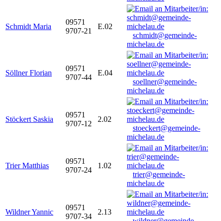
09571
Schmidt Maria
E.02
9707-21
schmidt@gemeinde-
michelau.de
09571
Söllner Florian
E.04
9707-44
soellner@gemeinde-
michelau.de
09571
Stöckert Saskia
2.02
9707-12
stoeckert@gemeinde-
michelau.de
09571
Trier Matthias
1.02
9707-24
trier@gemeinde-
michelau.de
09571
Wildner Yannic
2.13
9707-34
wildner@gemeinde-