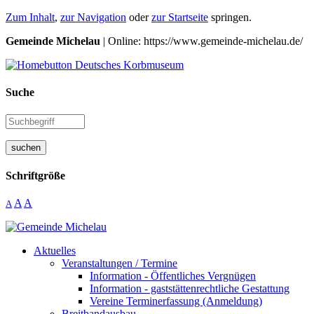
Zum Inhalt
,
zur Navigation
oder
zur Startseite
springen.
Gemeinde Michelau
| Online: https://www.gemeinde-michelau.de/
Suche
suchen
Schriftgröße
A
A
A
Aktuelles
Veranstaltungen / Termine
Information - Öffentliches Vergnügen
Information - gaststättenrechtliche Gestattung
Vereine Terminerfassung (Anmeldung)
Breitbandausbau