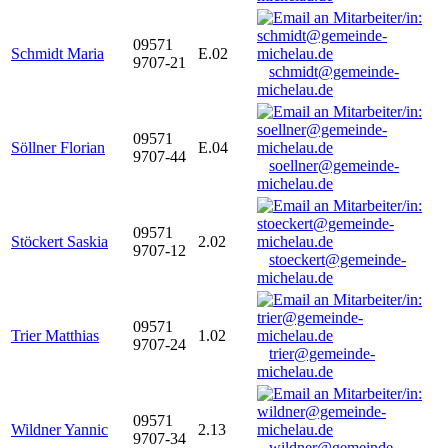
09571
Schmidt Maria
E.02
9707-21
schmidt@gemeinde-
michelau.de
09571
Söllner Florian
E.04
9707-44
soellner@gemeinde-
michelau.de
09571
Stöckert Saskia
2.02
9707-12
stoeckert@gemeinde-
michelau.de
09571
Trier Matthias
1.02
9707-24
trier@gemeinde-
michelau.de
09571
Wildner Yannic
2.13
9707-34
wildner@gemeinde-