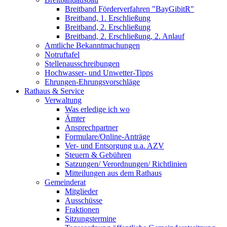
Breitband Förderverfahren "BayGibitR"
Breitband, 1. Erschließung
Breitband, 2. Erschließung
Breitband, 2. Erschließung, 2. Anlauf
Amtliche Bekanntmachungen
Notruftafel
Stellenausschreibungen
Hochwasser- und Unwetter-Tipps
Ehrungen-Ehrungsvorschläge
Rathaus & Service
Verwaltung
Was erledige ich wo
Ämter
Ansprechpartner
Formulare/Online-Anträge
Ver- und Entsorgung u.a. AZV
Steuern & Gebühren
Satzungen/ Verordnungen/ Richtlinien
Mitteilungen aus dem Rathaus
Gemeinderat
Mitglieder
Ausschüsse
Fraktionen
Sitzungstermine