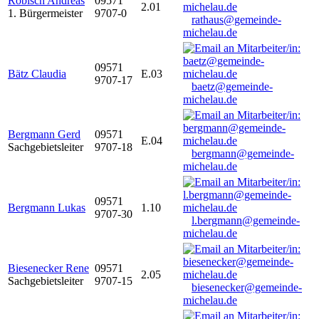
Robisch Andreas
09571
2.01
1. Bürgermeister
9707-0
rathaus@gemeinde-
michelau.de
09571
Bätz Claudia
E.03
9707-17
baetz@gemeinde-
michelau.de
Bergmann Gerd
09571
E.04
Sachgebietsleiter
9707-18
bergmann@gemeinde-
michelau.de
09571
Bergmann Lukas
1.10
9707-30
l.bergmann@gemeinde-
michelau.de
Biesenecker Rene
09571
2.05
Sachgebietsleiter
9707-15
biesenecker@gemeinde-
michelau.de