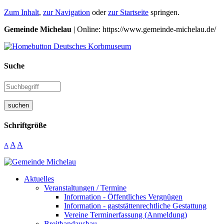
Zum Inhalt
,
zur Navigation
oder
zur Startseite
springen.
Gemeinde Michelau
| Online: https://www.gemeinde-michelau.de/
Suche
suchen
Schriftgröße
A
A
A
Aktuelles
Veranstaltungen / Termine
Information - Öffentliches Vergnügen
Information - gaststättenrechtliche Gestattung
Vereine Terminerfassung (Anmeldung)
Breitbandausbau