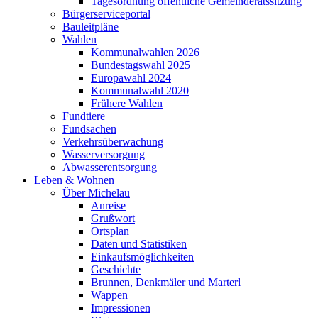
Tagesordnung öffentliche Gemeinderatssitzung
Bürgerserviceportal
Bauleitpläne
Wahlen
Kommunalwahlen 2026
Bundestagswahl 2025
Europawahl 2024
Kommunalwahl 2020
Frühere Wahlen
Fundtiere
Fundsachen
Verkehrsüberwachung
Wasserversorgung
Abwasserentsorgung
Leben & Wohnen
Über Michelau
Anreise
Grußwort
Ortsplan
Daten und Statistiken
Einkaufsmöglichkeiten
Geschichte
Brunnen, Denkmäler und Marterl
Wappen
Impressionen