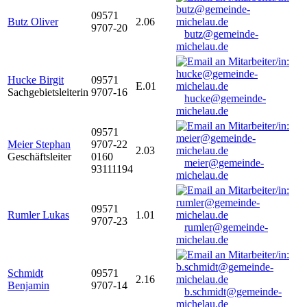
09571
Butz Oliver
2.06
9707-20
butz@gemeinde-
michelau.de
Hucke Birgit
09571
E.01
Sachgebietsleiterin
9707-16
hucke@gemeinde-
michelau.de
09571
Meier Stephan
9707-22
2.03
Geschäftsleiter
0160
meier@gemeinde-
93111194
michelau.de
09571
Rumler Lukas
1.01
9707-23
rumler@gemeinde-
michelau.de
Schmidt
09571
2.16
Benjamin
9707-14
b.schmidt@gemeinde-
michelau.de