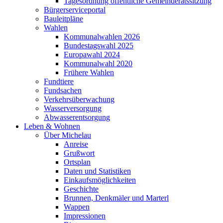
Tagesordnung öffentliche Gemeinderatssitzung
Bürgerserviceportal
Bauleitpläne
Wahlen
Kommunalwahlen 2026
Bundestagswahl 2025
Europawahl 2024
Kommunalwahl 2020
Frühere Wahlen
Fundtiere
Fundsachen
Verkehrsüberwachung
Wasserversorgung
Abwasserentsorgung
Leben & Wohnen
Über Michelau
Anreise
Grußwort
Ortsplan
Daten und Statistiken
Einkaufsmöglichkeiten
Geschichte
Brunnen, Denkmäler und Marterl
Wappen
Impressionen