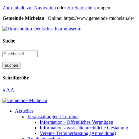
Zum Inhalt
,
zur Navigation
oder
zur Startseite
springen.
Gemeinde Michelau
| Online: https://www.gemeinde-michelau.de/
Suche
suchen
Schriftgröße
A
A
A
Aktuelles
Veranstaltungen / Termine
Information - Öffentliches Vergnügen
Information - gaststättenrechtliche Gestattung
Vereine Terminerfassung (Anmeldung)
Breitbandausbau