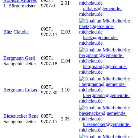
Robisch Andreas
09571
2.01
1. Bürgermeister
9707-0
rathaus@gemeinde-
michelau.de
09571
Bätz Claudia
E.03
9707-17
baetz@gemeinde-
michelau.de
Bergmann Gerd
09571
E.04
Sachgebietsleiter
9707-18
bergmann@gemeinde-
michelau.de
09571
Bergmann Lukas
1.10
9707-30
l.bergmann@gemeinde-
michelau.de
Biesenecker Rene
09571
2.05
Sachgebietsleiter
9707-15
biesenecker@gemeinde-
michelau.de