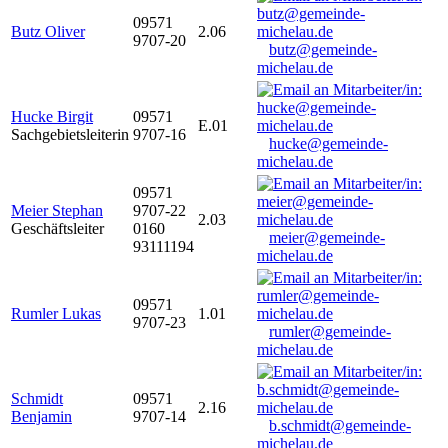
09571
Butz Oliver
2.06
9707-20
butz@gemeinde-
michelau.de
Hucke Birgit
09571
E.01
Sachgebietsleiterin
9707-16
hucke@gemeinde-
michelau.de
09571
Meier Stephan
9707-22
2.03
Geschäftsleiter
0160
meier@gemeinde-
93111194
michelau.de
09571
Rumler Lukas
1.01
9707-23
rumler@gemeinde-
michelau.de
Schmidt
09571
2.16
Benjamin
9707-14
b.schmidt@gemeinde-
michelau.de