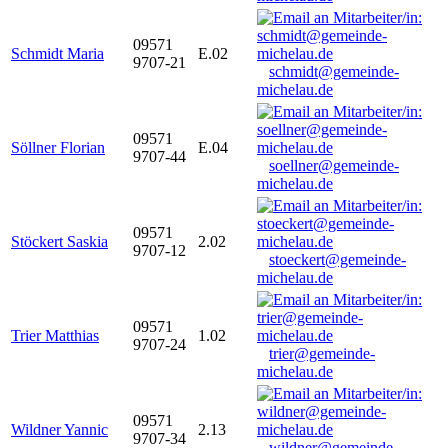
09571
Schmidt Maria
E.02
9707-21
schmidt@gemeinde-
michelau.de
09571
Söllner Florian
E.04
9707-44
soellner@gemeinde-
michelau.de
09571
Stöckert Saskia
2.02
9707-12
stoeckert@gemeinde-
michelau.de
09571
Trier Matthias
1.02
9707-24
trier@gemeinde-
michelau.de
09571
Wildner Yannic
2.13
9707-34
wildner@gemeinde-