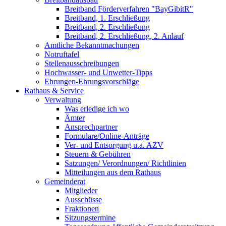
Breitband Förderverfahren "BayGibitR"
Breitband, 1. Erschließung
Breitband, 2. Erschließung
Breitband, 2. Erschließung, 2. Anlauf
Amtliche Bekanntmachungen
Notruftafel
Stellenausschreibungen
Hochwasser- und Unwetter-Tipps
Ehrungen-Ehrungsvorschläge
Rathaus & Service
Verwaltung
Was erledige ich wo
Ämter
Ansprechpartner
Formulare/Online-Anträge
Ver- und Entsorgung u.a. AZV
Steuern & Gebühren
Satzungen/ Verordnungen/ Richtlinien
Mitteilungen aus dem Rathaus
Gemeinderat
Mitglieder
Ausschüsse
Fraktionen
Sitzungstermine