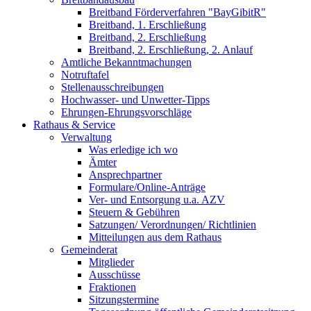
Breitband Förderverfahren "BayGibitR"
Breitband, 1. Erschließung
Breitband, 2. Erschließung
Breitband, 2. Erschließung, 2. Anlauf
Amtliche Bekanntmachungen
Notruftafel
Stellenausschreibungen
Hochwasser- und Unwetter-Tipps
Ehrungen-Ehrungsvorschläge
Rathaus & Service
Verwaltung
Was erledige ich wo
Ämter
Ansprechpartner
Formulare/Online-Anträge
Ver- und Entsorgung u.a. AZV
Steuern & Gebühren
Satzungen/ Verordnungen/ Richtlinien
Mitteilungen aus dem Rathaus
Gemeinderat
Mitglieder
Ausschüsse
Fraktionen
Sitzungstermine