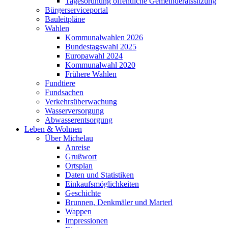
Tagesordnung öffentliche Gemeinderatssitzung
Bürgerserviceportal
Bauleitpläne
Wahlen
Kommunalwahlen 2026
Bundestagswahl 2025
Europawahl 2024
Kommunalwahl 2020
Frühere Wahlen
Fundtiere
Fundsachen
Verkehrsüberwachung
Wasserversorgung
Abwasserentsorgung
Leben & Wohnen
Über Michelau
Anreise
Grußwort
Ortsplan
Daten und Statistiken
Einkaufsmöglichkeiten
Geschichte
Brunnen, Denkmäler und Marterl
Wappen
Impressionen