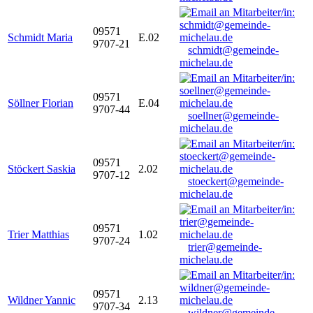
09571
Schmidt Maria
E.02
9707-21
schmidt@gemeinde-
michelau.de
09571
Söllner Florian
E.04
9707-44
soellner@gemeinde-
michelau.de
09571
Stöckert Saskia
2.02
9707-12
stoeckert@gemeinde-
michelau.de
09571
Trier Matthias
1.02
9707-24
trier@gemeinde-
michelau.de
09571
Wildner Yannic
2.13
9707-34
wildner@gemeinde-