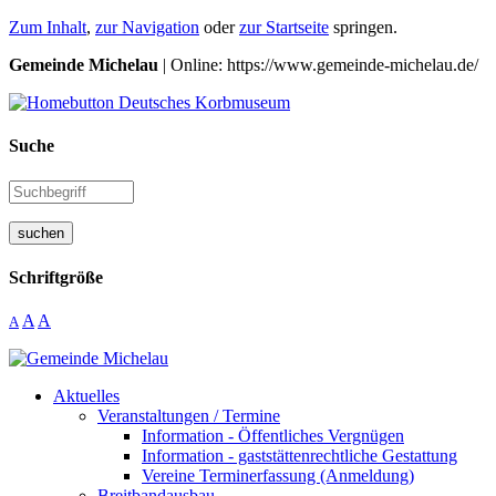
Zum Inhalt
,
zur Navigation
oder
zur Startseite
springen.
Gemeinde Michelau
| Online: https://www.gemeinde-michelau.de/
Suche
suchen
Schriftgröße
A
A
A
Aktuelles
Veranstaltungen / Termine
Information - Öffentliches Vergnügen
Information - gaststättenrechtliche Gestattung
Vereine Terminerfassung (Anmeldung)
Breitbandausbau