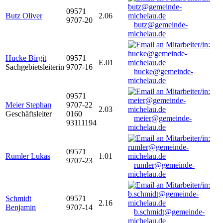
09571
Butz Oliver
2.06
9707-20
butz@gemeinde-
michelau.de
Hucke Birgit
09571
E.01
Sachgebietsleiterin
9707-16
hucke@gemeinde-
michelau.de
09571
Meier Stephan
9707-22
2.03
Geschäftsleiter
0160
meier@gemeinde-
93111194
michelau.de
09571
Rumler Lukas
1.01
9707-23
rumler@gemeinde-
michelau.de
Schmidt
09571
2.16
Benjamin
9707-14
b.schmidt@gemeinde-
michelau.de