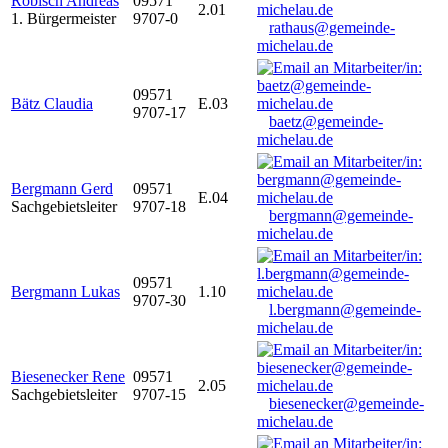
Robisch Andreas
09571
2.01
1. Bürgermeister
9707-0
rathaus@gemeinde-
michelau.de
09571
Bätz Claudia
E.03
9707-17
baetz@gemeinde-
michelau.de
Bergmann Gerd
09571
E.04
Sachgebietsleiter
9707-18
bergmann@gemeinde-
michelau.de
09571
Bergmann Lukas
1.10
9707-30
l.bergmann@gemeinde-
michelau.de
Biesenecker Rene
09571
2.05
Sachgebietsleiter
9707-15
biesenecker@gemeinde-
michelau.de