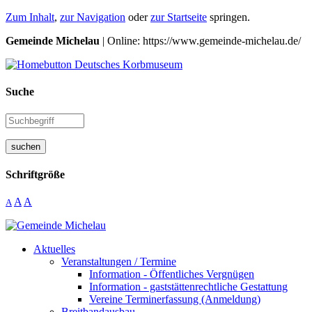
Zum Inhalt
,
zur Navigation
oder
zur Startseite
springen.
Gemeinde Michelau
| Online: https://www.gemeinde-michelau.de/
Suche
suchen
Schriftgröße
A
A
A
Aktuelles
Veranstaltungen / Termine
Information - Öffentliches Vergnügen
Information - gaststättenrechtliche Gestattung
Vereine Terminerfassung (Anmeldung)
Breitbandausbau