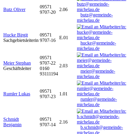
09571
Butz Oliver
2.06
9707-20
butz@gemeinde-
michelau.de
Hucke Birgit
09571
E.01
Sachgebietsleiterin
9707-16
hucke@gemeinde-
michelau.de
09571
Meier Stephan
9707-22
2.03
Geschäftsleiter
0160
meier@gemeinde-
93111194
michelau.de
09571
Rumler Lukas
1.01
9707-23
rumler@gemeinde-
michelau.de
Schmidt
09571
2.16
Benjamin
9707-14
b.schmidt@gemeinde-
michelau.de