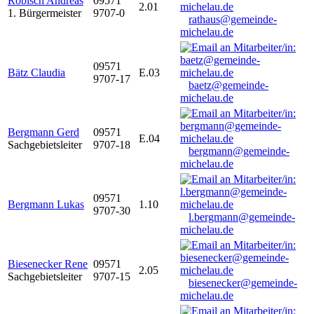
Robisch Andreas
09571
2.01
1. Bürgermeister
9707-0
rathaus@gemeinde-
michelau.de
09571
Bätz Claudia
E.03
9707-17
baetz@gemeinde-
michelau.de
Bergmann Gerd
09571
E.04
Sachgebietsleiter
9707-18
bergmann@gemeinde-
michelau.de
09571
Bergmann Lukas
1.10
9707-30
l.bergmann@gemeinde-
michelau.de
Biesenecker Rene
09571
2.05
Sachgebietsleiter
9707-15
biesenecker@gemeinde-
michelau.de