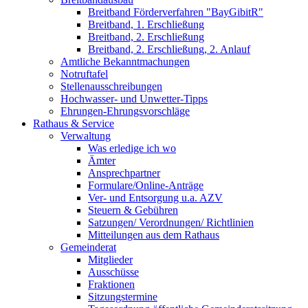
Breitband Förderverfahren "BayGibitR"
Breitband, 1. Erschließung
Breitband, 2. Erschließung
Breitband, 2. Erschließung, 2. Anlauf
Amtliche Bekanntmachungen
Notruftafel
Stellenausschreibungen
Hochwasser- und Unwetter-Tipps
Ehrungen-Ehrungsvorschläge
Rathaus & Service
Verwaltung
Was erledige ich wo
Ämter
Ansprechpartner
Formulare/Online-Anträge
Ver- und Entsorgung u.a. AZV
Steuern & Gebühren
Satzungen/ Verordnungen/ Richtlinien
Mitteilungen aus dem Rathaus
Gemeinderat
Mitglieder
Ausschüsse
Fraktionen
Sitzungstermine