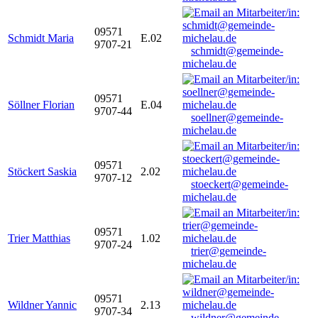
09571
Schmidt Maria
E.02
9707-21
schmidt@gemeinde-
michelau.de
09571
Söllner Florian
E.04
9707-44
soellner@gemeinde-
michelau.de
09571
Stöckert Saskia
2.02
9707-12
stoeckert@gemeinde-
michelau.de
09571
Trier Matthias
1.02
9707-24
trier@gemeinde-
michelau.de
09571
Wildner Yannic
2.13
9707-34
wildner@gemeinde-