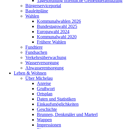
Tagesordnung öffentliche Gemeinderatssitzung
Bürgerserviceportal
Bauleitpläne
Wahlen
Kommunalwahlen 2026
Bundestagswahl 2025
Europawahl 2024
Kommunalwahl 2020
Frühere Wahlen
Fundtiere
Fundsachen
Verkehrsüberwachung
Wasserversorgung
Abwasserentsorgung
Leben & Wohnen
Über Michelau
Anreise
Grußwort
Ortsplan
Daten und Statistiken
Einkaufsmöglichkeiten
Geschichte
Brunnen, Denkmäler und Marterl
Wappen
Impressionen