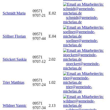
09571
Schmidt Maria
E.02
9707-21
schmidt@gemeinde-
michelau.de
09571
Söllner Florian
E.04
9707-44
soellner@gemeinde-
michelau.de
09571
Stöckert Saskia
2.02
9707-12
stoeckert@gemeinde-
michelau.de
09571
Trier Matthias
1.02
9707-24
trier@gemeinde-
michelau.de
09571
Wildner Yannic
2.13
9707-34
wildner@gemeinde-