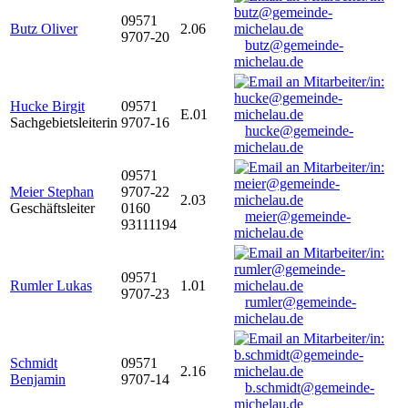
09571
Butz Oliver
2.06
9707-20
butz@gemeinde-
michelau.de
Hucke Birgit
09571
E.01
Sachgebietsleiterin
9707-16
hucke@gemeinde-
michelau.de
09571
Meier Stephan
9707-22
2.03
Geschäftsleiter
0160
meier@gemeinde-
93111194
michelau.de
09571
Rumler Lukas
1.01
9707-23
rumler@gemeinde-
michelau.de
Schmidt
09571
2.16
Benjamin
9707-14
b.schmidt@gemeinde-
michelau.de