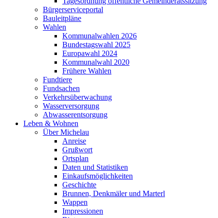
Tagesordnung öffentliche Gemeinderatssitzung
Bürgerserviceportal
Bauleitpläne
Wahlen
Kommunalwahlen 2026
Bundestagswahl 2025
Europawahl 2024
Kommunalwahl 2020
Frühere Wahlen
Fundtiere
Fundsachen
Verkehrsüberwachung
Wasserversorgung
Abwasserentsorgung
Leben & Wohnen
Über Michelau
Anreise
Grußwort
Ortsplan
Daten und Statistiken
Einkaufsmöglichkeiten
Geschichte
Brunnen, Denkmäler und Marterl
Wappen
Impressionen