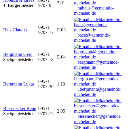
Robisch Andreas
09571
2.01
1. Bürgermeister
9707-0
rathaus@gemeinde-
michelau.de
09571
Bätz Claudia
E.03
9707-17
baetz@gemeinde-
michelau.de
Bergmann Gerd
09571
E.04
Sachgebietsleiter
9707-18
bergmann@gemeinde-
michelau.de
09571
Bergmann Lukas
1.10
9707-30
l.bergmann@gemeinde-
michelau.de
Biesenecker Rene
09571
2.05
Sachgebietsleiter
9707-15
biesenecker@gemeinde-
michelau.de