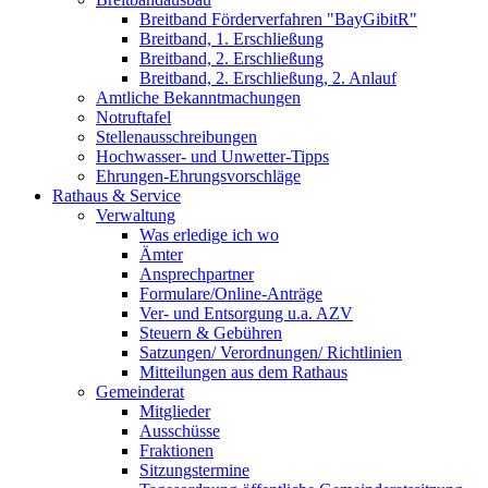
Breitband Förderverfahren "BayGibitR"
Breitband, 1. Erschließung
Breitband, 2. Erschließung
Breitband, 2. Erschließung, 2. Anlauf
Amtliche Bekanntmachungen
Notruftafel
Stellenausschreibungen
Hochwasser- und Unwetter-Tipps
Ehrungen-Ehrungsvorschläge
Rathaus & Service
Verwaltung
Was erledige ich wo
Ämter
Ansprechpartner
Formulare/Online-Anträge
Ver- und Entsorgung u.a. AZV
Steuern & Gebühren
Satzungen/ Verordnungen/ Richtlinien
Mitteilungen aus dem Rathaus
Gemeinderat
Mitglieder
Ausschüsse
Fraktionen
Sitzungstermine