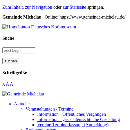
Zum Inhalt
,
zur Navigation
oder
zur Startseite
springen.
Gemeinde Michelau
| Online: https://www.gemeinde-michelau.de/
Suche
suchen
Schriftgröße
A
A
A
Aktuelles
Veranstaltungen / Termine
Information - Öffentliches Vergnügen
Information - gaststättenrechtliche Gestattung
Vereine Terminerfassung (Anmeldung)
Breitbandausbau