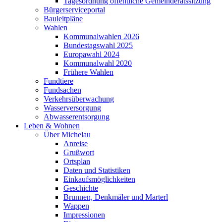
Tagesordnung öffentliche Gemeinderatssitzung
Bürgerserviceportal
Bauleitpläne
Wahlen
Kommunalwahlen 2026
Bundestagswahl 2025
Europawahl 2024
Kommunalwahl 2020
Frühere Wahlen
Fundtiere
Fundsachen
Verkehrsüberwachung
Wasserversorgung
Abwasserentsorgung
Leben & Wohnen
Über Michelau
Anreise
Grußwort
Ortsplan
Daten und Statistiken
Einkaufsmöglichkeiten
Geschichte
Brunnen, Denkmäler und Marterl
Wappen
Impressionen