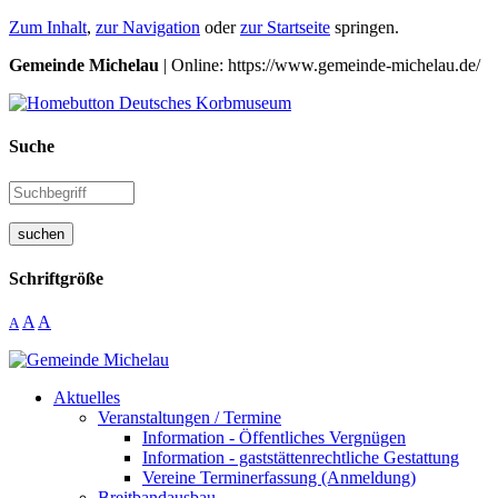
Zum Inhalt
,
zur Navigation
oder
zur Startseite
springen.
Gemeinde Michelau
| Online: https://www.gemeinde-michelau.de/
Suche
suchen
Schriftgröße
A
A
A
Aktuelles
Veranstaltungen / Termine
Information - Öffentliches Vergnügen
Information - gaststättenrechtliche Gestattung
Vereine Terminerfassung (Anmeldung)
Breitbandausbau