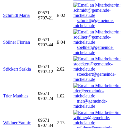
09571
Schmidt Maria
E.02
9707-21
schmidt@gemeinde-
michelau.de
09571
Söllner Florian
E.04
9707-44
soellner@gemeinde-
michelau.de
09571
Stöckert Saskia
2.02
9707-12
stoeckert@gemeinde-
michelau.de
09571
Trier Matthias
1.02
9707-24
trier@gemeinde-
michelau.de
09571
Wildner Yannic
2.13
9707-34
wildner@gemeinde-