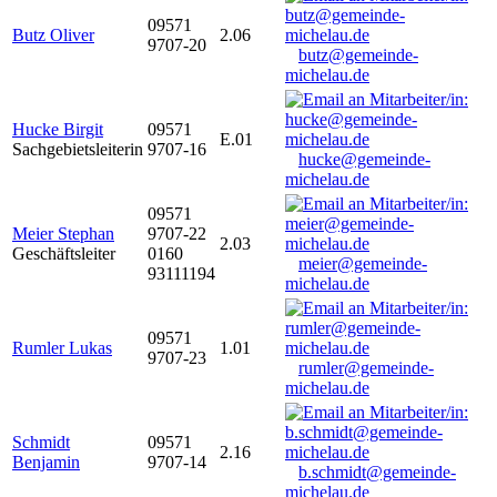
09571
Butz Oliver
2.06
9707-20
butz@gemeinde-
michelau.de
Hucke Birgit
09571
E.01
Sachgebietsleiterin
9707-16
hucke@gemeinde-
michelau.de
09571
Meier Stephan
9707-22
2.03
Geschäftsleiter
0160
meier@gemeinde-
93111194
michelau.de
09571
Rumler Lukas
1.01
9707-23
rumler@gemeinde-
michelau.de
Schmidt
09571
2.16
Benjamin
9707-14
b.schmidt@gemeinde-
michelau.de