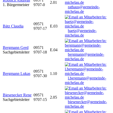
Robisch Andreas
09571
2.01
1. Bürgermeister
9707-0
rathaus@gemeinde-
michelau.de
09571
Bätz Claudia
E.03
9707-17
baetz@gemeinde-
michelau.de
Bergmann Gerd
09571
E.04
Sachgebietsleiter
9707-18
bergmann@gemeinde-
michelau.de
09571
Bergmann Lukas
1.10
9707-30
l.bergmann@gemeinde-
michelau.de
Biesenecker Rene
09571
2.05
Sachgebietsleiter
9707-15
biesenecker@gemeinde-
michelau.de