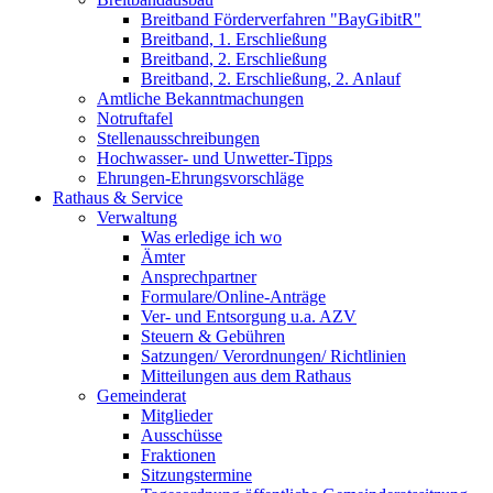
Breitband Förderverfahren "BayGibitR"
Breitband, 1. Erschließung
Breitband, 2. Erschließung
Breitband, 2. Erschließung, 2. Anlauf
Amtliche Bekanntmachungen
Notruftafel
Stellenausschreibungen
Hochwasser- und Unwetter-Tipps
Ehrungen-Ehrungsvorschläge
Rathaus & Service
Verwaltung
Was erledige ich wo
Ämter
Ansprechpartner
Formulare/Online-Anträge
Ver- und Entsorgung u.a. AZV
Steuern & Gebühren
Satzungen/ Verordnungen/ Richtlinien
Mitteilungen aus dem Rathaus
Gemeinderat
Mitglieder
Ausschüsse
Fraktionen
Sitzungstermine