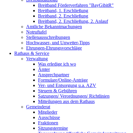
Breitband Förderverfahren "BayGibitR"
Breitband, 1. Erschließung
Breitband, 2. Erschließung
Breitband, 2. Erschließung, 2. Anlauf
Amtliche Bekanntmachungen
Notruftafel
Stellenausschreibungen
Hochwasser- und Unwetter-Tipps
Ehrungen-Ehrungsvorschläge
Rathaus & Service
Verwaltung
Was erledige ich wo
Ämter
Ansprechpartner
Formulare/Online-Anträge
Ver- und Entsorgung u.a. AZV
Steuern & Gebühren
Satzungen/ Verordnungen/ Richtlinien
Mitteilungen aus dem Rathaus
Gemeinderat
Mitglieder
Ausschüsse
Fraktionen
Sitzungstermine