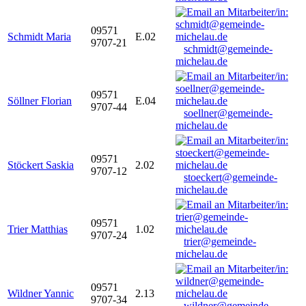
09571
Schmidt Maria
E.02
9707-21
schmidt@gemeinde-
michelau.de
09571
Söllner Florian
E.04
9707-44
soellner@gemeinde-
michelau.de
09571
Stöckert Saskia
2.02
9707-12
stoeckert@gemeinde-
michelau.de
09571
Trier Matthias
1.02
9707-24
trier@gemeinde-
michelau.de
09571
Wildner Yannic
2.13
9707-34
wildner@gemeinde-