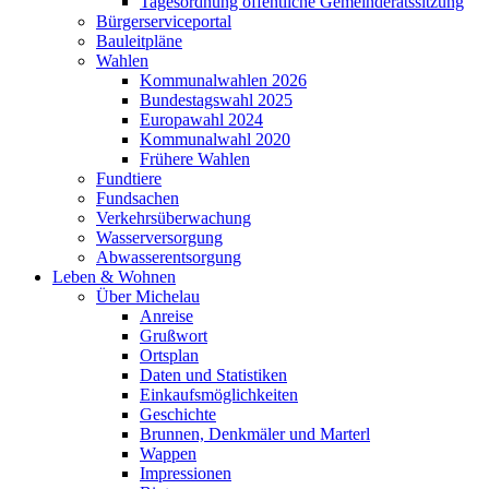
Tagesordnung öffentliche Gemeinderatssitzung
Bürgerserviceportal
Bauleitpläne
Wahlen
Kommunalwahlen 2026
Bundestagswahl 2025
Europawahl 2024
Kommunalwahl 2020
Frühere Wahlen
Fundtiere
Fundsachen
Verkehrsüberwachung
Wasserversorgung
Abwasserentsorgung
Leben & Wohnen
Über Michelau
Anreise
Grußwort
Ortsplan
Daten und Statistiken
Einkaufsmöglichkeiten
Geschichte
Brunnen, Denkmäler und Marterl
Wappen
Impressionen