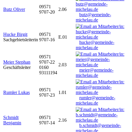
09571
Butz Oliver
2.06
9707-20
butz@gemeinde-
michelau.de
Hucke Birgit
09571
E.01
Sachgebietsleiterin
9707-16
hucke@gemeinde-
michelau.de
09571
Meier Stephan
9707-22
2.03
Geschäftsleiter
0160
meier@gemeinde-
93111194
michelau.de
09571
Rumler Lukas
1.01
9707-23
rumler@gemeinde-
michelau.de
Schmidt
09571
2.16
Benjamin
9707-14
b.schmidt@gemeinde-
michelau.de