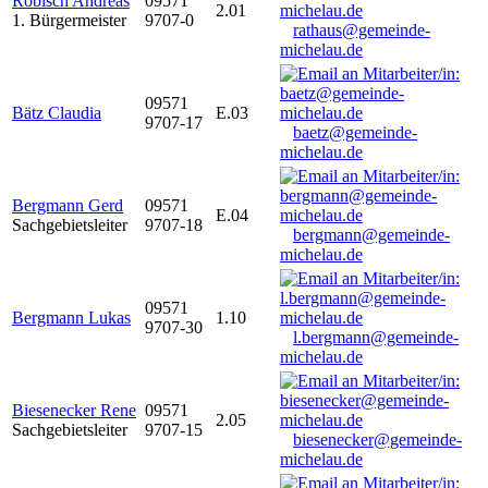
Robisch Andreas
09571
2.01
1. Bürgermeister
9707-0
rathaus@gemeinde-
michelau.de
09571
Bätz Claudia
E.03
9707-17
baetz@gemeinde-
michelau.de
Bergmann Gerd
09571
E.04
Sachgebietsleiter
9707-18
bergmann@gemeinde-
michelau.de
09571
Bergmann Lukas
1.10
9707-30
l.bergmann@gemeinde-
michelau.de
Biesenecker Rene
09571
2.05
Sachgebietsleiter
9707-15
biesenecker@gemeinde-
michelau.de