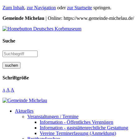
Zum Inhalt
,
zur Navigation
oder
zur Startseite
springen.
Gemeinde Michelau
| Online: https://www.gemeinde-michelau.de/
Suche
suchen
Schriftgröße
A
A
A
Aktuelles
Veranstaltungen / Termine
Information - Öffentliches Vergnügen
Information - gaststättenrechtliche Gestattung
Vereine Terminerfassung (Anmeldung)
Breitbandausbau