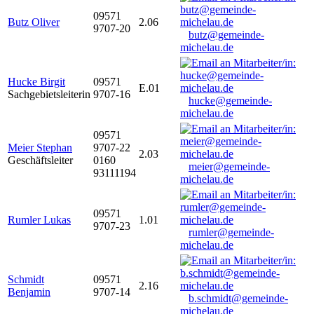
09571
Butz Oliver
2.06
9707-20
butz@gemeinde-
michelau.de
Hucke Birgit
09571
E.01
Sachgebietsleiterin
9707-16
hucke@gemeinde-
michelau.de
09571
Meier Stephan
9707-22
2.03
Geschäftsleiter
0160
meier@gemeinde-
93111194
michelau.de
09571
Rumler Lukas
1.01
9707-23
rumler@gemeinde-
michelau.de
Schmidt
09571
2.16
Benjamin
9707-14
b.schmidt@gemeinde-
michelau.de