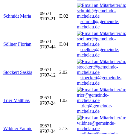
09571
Schmidt Maria
E.02
9707-21
schmidt@gemeinde-
michelau.de
09571
Söllner Florian
E.04
9707-44
soellner@gemeinde-
michelau.de
09571
Stöckert Saskia
2.02
9707-12
stoeckert@gemeinde-
michelau.de
09571
Trier Matthias
1.02
9707-24
trier@gemeinde-
michelau.de
09571
Wildner Yannic
2.13
9707-34
wildner@gemeinde-