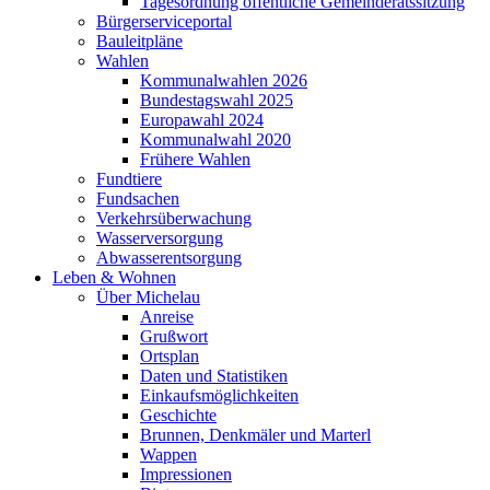
Tagesordnung öffentliche Gemeinderatssitzung
Bürgerserviceportal
Bauleitpläne
Wahlen
Kommunalwahlen 2026
Bundestagswahl 2025
Europawahl 2024
Kommunalwahl 2020
Frühere Wahlen
Fundtiere
Fundsachen
Verkehrsüberwachung
Wasserversorgung
Abwasserentsorgung
Leben & Wohnen
Über Michelau
Anreise
Grußwort
Ortsplan
Daten und Statistiken
Einkaufsmöglichkeiten
Geschichte
Brunnen, Denkmäler und Marterl
Wappen
Impressionen