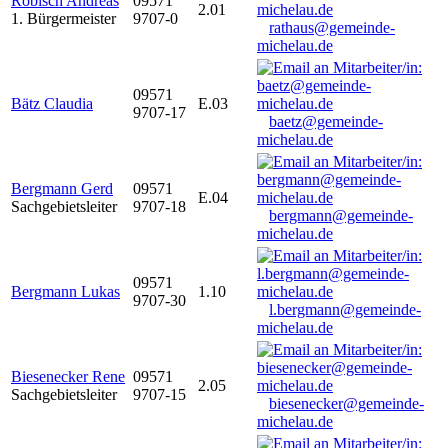
Robisch Andreas
09571
2.01
1. Bürgermeister
9707-0
rathaus@gemeinde-
michelau.de
09571
Bätz Claudia
E.03
9707-17
baetz@gemeinde-
michelau.de
Bergmann Gerd
09571
E.04
Sachgebietsleiter
9707-18
bergmann@gemeinde-
michelau.de
09571
Bergmann Lukas
1.10
9707-30
l.bergmann@gemeinde-
michelau.de
Biesenecker Rene
09571
2.05
Sachgebietsleiter
9707-15
biesenecker@gemeinde-
michelau.de