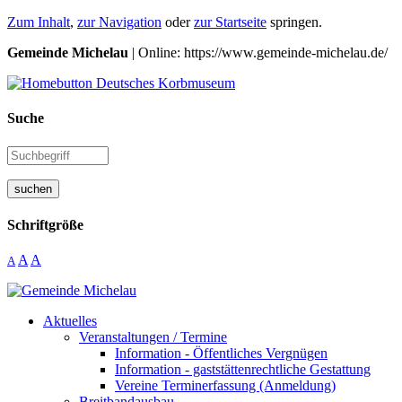
Zum Inhalt
,
zur Navigation
oder
zur Startseite
springen.
Gemeinde Michelau
| Online: https://www.gemeinde-michelau.de/
Suche
suchen
Schriftgröße
A
A
A
Aktuelles
Veranstaltungen / Termine
Information - Öffentliches Vergnügen
Information - gaststättenrechtliche Gestattung
Vereine Terminerfassung (Anmeldung)
Breitbandausbau