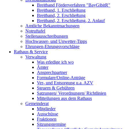
Breitband Förderverfahren "BayGibitR"
Breitband, 1. Erschließung
Breitband, 2. Erschließung
Breitband, 2. Erschließung, 2. Anlauf
Amtliche Bekanntmachungen
Notruftafel
Stellenausschreibungen
Hochwasser- und Unwetter-Tipps
Ehrungen-Ehrungsvorschläge
Rathaus & Service
Verwaltung
Was erledige ich wo
Ämter
Ansprechpartner
Formulare/Online-Anträge
Ver- und Entsorgung u.a. AZV
Steuern & Gebühren
Satzungen/ Verordnungen/ Richtlinien
Mitteilungen aus dem Rathaus
Gemeinderat
Mitglieder
Ausschüsse
Fraktionen
Sitzungstermine