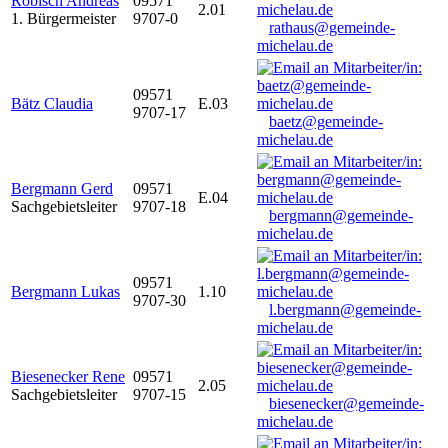
Robisch Andreas
09571
2.01
1. Bürgermeister
9707-0
rathaus@gemeinde-
michelau.de
09571
Bätz Claudia
E.03
9707-17
baetz@gemeinde-
michelau.de
Bergmann Gerd
09571
E.04
Sachgebietsleiter
9707-18
bergmann@gemeinde-
michelau.de
09571
Bergmann Lukas
1.10
9707-30
l.bergmann@gemeinde-
michelau.de
Biesenecker Rene
09571
2.05
Sachgebietsleiter
9707-15
biesenecker@gemeinde-
michelau.de