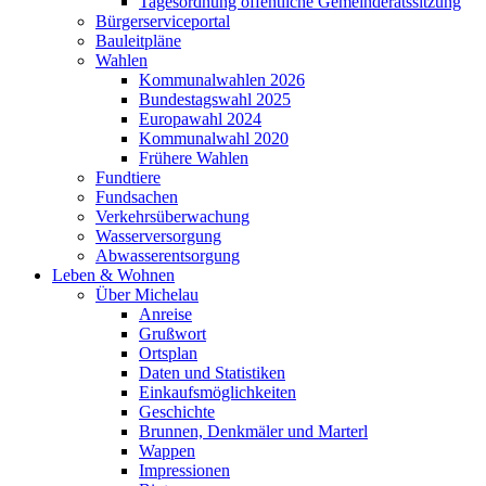
Tagesordnung öffentliche Gemeinderatssitzung
Bürgerserviceportal
Bauleitpläne
Wahlen
Kommunalwahlen 2026
Bundestagswahl 2025
Europawahl 2024
Kommunalwahl 2020
Frühere Wahlen
Fundtiere
Fundsachen
Verkehrsüberwachung
Wasserversorgung
Abwasserentsorgung
Leben & Wohnen
Über Michelau
Anreise
Grußwort
Ortsplan
Daten und Statistiken
Einkaufsmöglichkeiten
Geschichte
Brunnen, Denkmäler und Marterl
Wappen
Impressionen