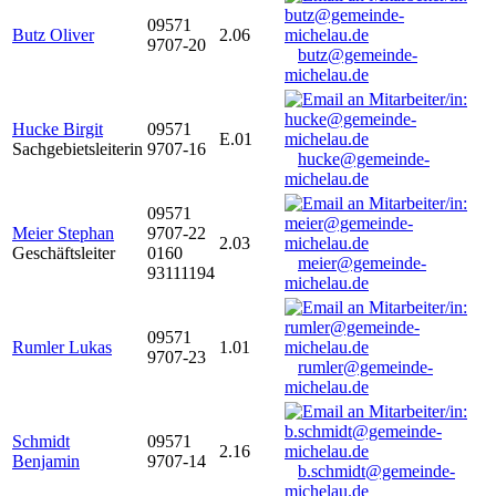
09571
Butz Oliver
2.06
9707-20
butz@gemeinde-
michelau.de
Hucke Birgit
09571
E.01
Sachgebietsleiterin
9707-16
hucke@gemeinde-
michelau.de
09571
Meier Stephan
9707-22
2.03
Geschäftsleiter
0160
meier@gemeinde-
93111194
michelau.de
09571
Rumler Lukas
1.01
9707-23
rumler@gemeinde-
michelau.de
Schmidt
09571
2.16
Benjamin
9707-14
b.schmidt@gemeinde-
michelau.de