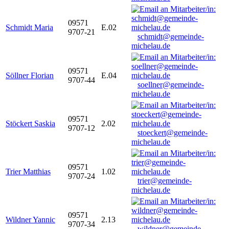
09571
Schmidt Maria
E.02
9707-21
schmidt@gemeinde-
michelau.de
09571
Söllner Florian
E.04
9707-44
soellner@gemeinde-
michelau.de
09571
Stöckert Saskia
2.02
9707-12
stoeckert@gemeinde-
michelau.de
09571
Trier Matthias
1.02
9707-24
trier@gemeinde-
michelau.de
09571
Wildner Yannic
2.13
9707-34
wildner@gemeinde-