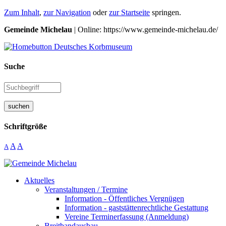
Zum Inhalt
,
zur Navigation
oder
zur Startseite
springen.
Gemeinde Michelau
| Online: https://www.gemeinde-michelau.de/
Suche
suchen
Schriftgröße
A
A
A
Aktuelles
Veranstaltungen / Termine
Information - Öffentliches Vergnügen
Information - gaststättenrechtliche Gestattung
Vereine Terminerfassung (Anmeldung)
Breitbandausbau