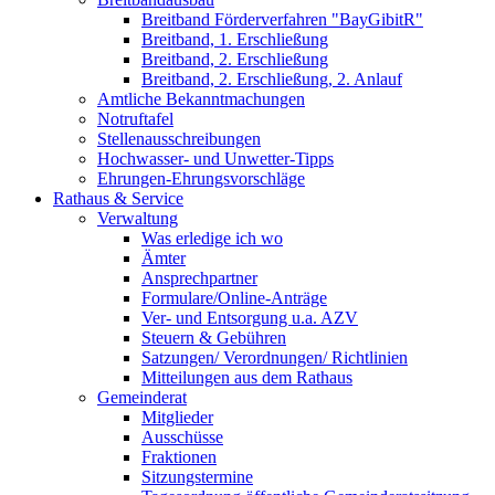
Breitband Förderverfahren "BayGibitR"
Breitband, 1. Erschließung
Breitband, 2. Erschließung
Breitband, 2. Erschließung, 2. Anlauf
Amtliche Bekanntmachungen
Notruftafel
Stellenausschreibungen
Hochwasser- und Unwetter-Tipps
Ehrungen-Ehrungsvorschläge
Rathaus & Service
Verwaltung
Was erledige ich wo
Ämter
Ansprechpartner
Formulare/Online-Anträge
Ver- und Entsorgung u.a. AZV
Steuern & Gebühren
Satzungen/ Verordnungen/ Richtlinien
Mitteilungen aus dem Rathaus
Gemeinderat
Mitglieder
Ausschüsse
Fraktionen
Sitzungstermine