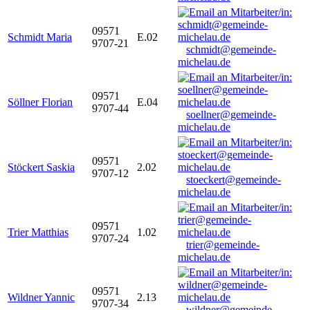
09571
Schmidt Maria
E.02
9707-21
schmidt@gemeinde-
michelau.de
09571
Söllner Florian
E.04
9707-44
soellner@gemeinde-
michelau.de
09571
Stöckert Saskia
2.02
9707-12
stoeckert@gemeinde-
michelau.de
09571
Trier Matthias
1.02
9707-24
trier@gemeinde-
michelau.de
09571
Wildner Yannic
2.13
9707-34
wildner@gemeinde-