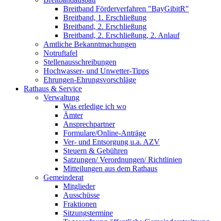
Breitband Förderverfahren "BayGibitR"
Breitband, 1. Erschließung
Breitband, 2. Erschließung
Breitband, 2. Erschließung, 2. Anlauf
Amtliche Bekanntmachungen
Notruftafel
Stellenausschreibungen
Hochwasser- und Unwetter-Tipps
Ehrungen-Ehrungsvorschläge
Rathaus & Service
Verwaltung
Was erledige ich wo
Ämter
Ansprechpartner
Formulare/Online-Anträge
Ver- und Entsorgung u.a. AZV
Steuern & Gebühren
Satzungen/ Verordnungen/ Richtlinien
Mitteilungen aus dem Rathaus
Gemeinderat
Mitglieder
Ausschüsse
Fraktionen
Sitzungstermine