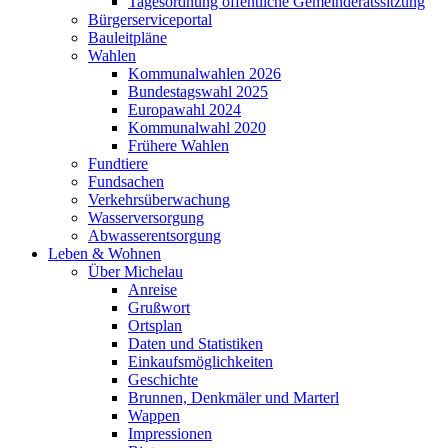
Tagesordnung öffentliche Gemeinderatssitzung
Bürgerserviceportal
Bauleitpläne
Wahlen
Kommunalwahlen 2026
Bundestagswahl 2025
Europawahl 2024
Kommunalwahl 2020
Frühere Wahlen
Fundtiere
Fundsachen
Verkehrsüberwachung
Wasserversorgung
Abwasserentsorgung
Leben & Wohnen
Über Michelau
Anreise
Grußwort
Ortsplan
Daten und Statistiken
Einkaufsmöglichkeiten
Geschichte
Brunnen, Denkmäler und Marterl
Wappen
Impressionen