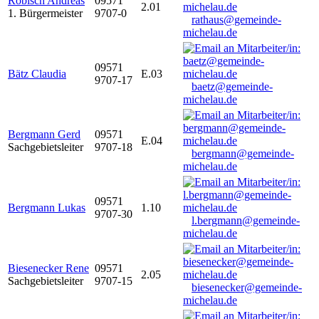
Robisch Andreas
09571
2.01
1. Bürgermeister
9707-0
rathaus@gemeinde-
michelau.de
09571
Bätz Claudia
E.03
9707-17
baetz@gemeinde-
michelau.de
Bergmann Gerd
09571
E.04
Sachgebietsleiter
9707-18
bergmann@gemeinde-
michelau.de
09571
Bergmann Lukas
1.10
9707-30
l.bergmann@gemeinde-
michelau.de
Biesenecker Rene
09571
2.05
Sachgebietsleiter
9707-15
biesenecker@gemeinde-
michelau.de