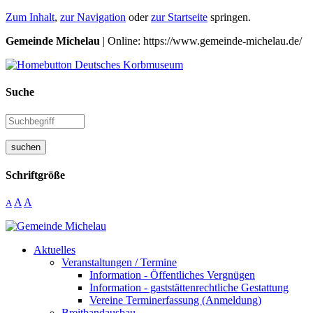
Zum Inhalt
,
zur Navigation
oder
zur Startseite
springen.
Gemeinde Michelau
| Online: https://www.gemeinde-michelau.de/
Suche
suchen
Schriftgröße
A
A
A
Aktuelles
Veranstaltungen / Termine
Information - Öffentliches Vergnügen
Information - gaststättenrechtliche Gestattung
Vereine Terminerfassung (Anmeldung)
Breitbandausbau