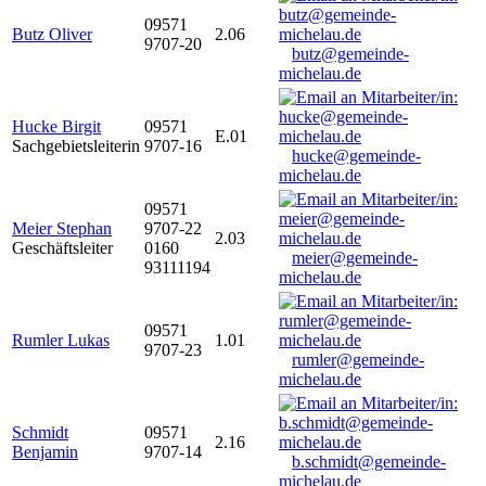
09571
Butz Oliver
2.06
9707-20
butz@gemeinde-
michelau.de
Hucke Birgit
09571
E.01
Sachgebietsleiterin
9707-16
hucke@gemeinde-
michelau.de
09571
Meier Stephan
9707-22
2.03
Geschäftsleiter
0160
meier@gemeinde-
93111194
michelau.de
09571
Rumler Lukas
1.01
9707-23
rumler@gemeinde-
michelau.de
Schmidt
09571
2.16
Benjamin
9707-14
b.schmidt@gemeinde-
michelau.de