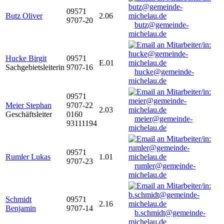
09571
Butz Oliver
2.06
9707-20
butz@gemeinde-
michelau.de
Hucke Birgit
09571
E.01
Sachgebietsleiterin
9707-16
hucke@gemeinde-
michelau.de
09571
Meier Stephan
9707-22
2.03
Geschäftsleiter
0160
meier@gemeinde-
93111194
michelau.de
09571
Rumler Lukas
1.01
9707-23
rumler@gemeinde-
michelau.de
Schmidt
09571
2.16
Benjamin
9707-14
b.schmidt@gemeinde-
michelau.de