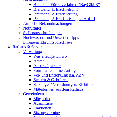
Breitband Förderverfahren "BayGibitR"
Breitband, 1. Erschließung
Breitband, 2. Erschließung
Breitband, 2. Erschließung, 2. Anlauf
Amtliche Bekanntmachungen
Notruftafel
Stellenausschreibungen
Hochwasser- und Unwetter-Tipps
Ehrungen-Ehrungsvorschläge
Rathaus & Service
Verwaltung
Was erledige ich wo
Ämter
Ansprechpartner
Formulare/Online-Anträge
Ver- und Entsorgung u.a. AZV
Steuern & Gebühren
Satzungen/ Verordnungen/ Richtlinien
Mitteilungen aus dem Rathaus
Gemeinderat
Mitglieder
Ausschüsse
Fraktionen
Sitzungstermine