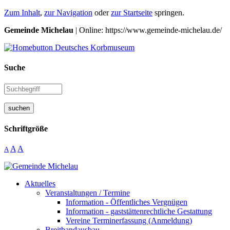
Zum Inhalt
,
zur Navigation
oder
zur Startseite
springen.
Gemeinde Michelau
| Online: https://www.gemeinde-michelau.de/
Suche
suchen
Schriftgröße
A
A
A
Aktuelles
Veranstaltungen / Termine
Information - Öffentliches Vergnügen
Information - gaststättenrechtliche Gestattung
Vereine Terminerfassung (Anmeldung)
Breitbandausbau