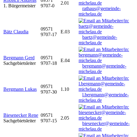
Robisch Andreas
09571
2.01
1. Bürgermeister
9707-0
rathaus@gemeinde-
michelau.de
09571
Bätz Claudia
E.03
9707-17
baetz@gemeinde-
michelau.de
Bergmann Gerd
09571
E.04
Sachgebietsleiter
9707-18
bergmann@gemeinde-
michelau.de
09571
Bergmann Lukas
1.10
9707-30
l.bergmann@gemeinde-
michelau.de
Biesenecker Rene
09571
2.05
Sachgebietsleiter
9707-15
biesenecker@gemeinde-
michelau.de