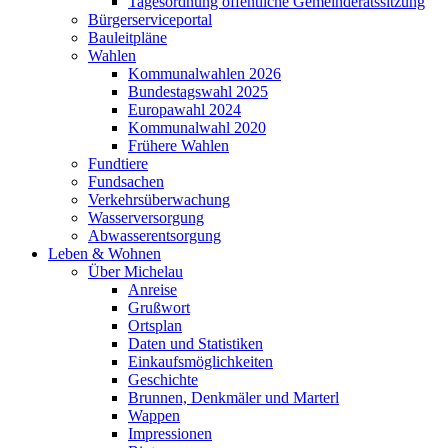
Tagesordnung öffentliche Gemeinderatssitzung
Bürgerserviceportal
Bauleitpläne
Wahlen
Kommunalwahlen 2026
Bundestagswahl 2025
Europawahl 2024
Kommunalwahl 2020
Frühere Wahlen
Fundtiere
Fundsachen
Verkehrsüberwachung
Wasserversorgung
Abwasserentsorgung
Leben & Wohnen
Über Michelau
Anreise
Grußwort
Ortsplan
Daten und Statistiken
Einkaufsmöglichkeiten
Geschichte
Brunnen, Denkmäler und Marterl
Wappen
Impressionen