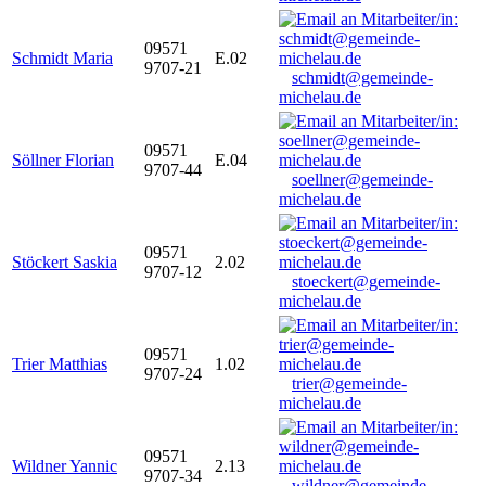
09571
Schmidt Maria
E.02
9707-21
schmidt@gemeinde-
michelau.de
09571
Söllner Florian
E.04
9707-44
soellner@gemeinde-
michelau.de
09571
Stöckert Saskia
2.02
9707-12
stoeckert@gemeinde-
michelau.de
09571
Trier Matthias
1.02
9707-24
trier@gemeinde-
michelau.de
09571
Wildner Yannic
2.13
9707-34
wildner@gemeinde-