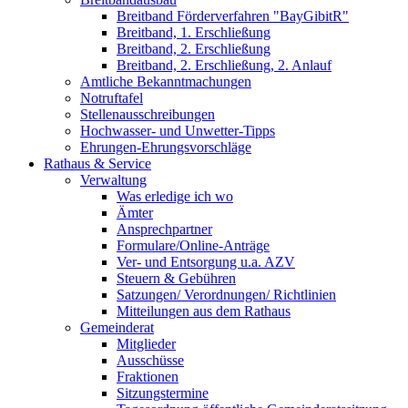
Breitband Förderverfahren "BayGibitR"
Breitband, 1. Erschließung
Breitband, 2. Erschließung
Breitband, 2. Erschließung, 2. Anlauf
Amtliche Bekanntmachungen
Notruftafel
Stellenausschreibungen
Hochwasser- und Unwetter-Tipps
Ehrungen-Ehrungsvorschläge
Rathaus & Service
Verwaltung
Was erledige ich wo
Ämter
Ansprechpartner
Formulare/Online-Anträge
Ver- und Entsorgung u.a. AZV
Steuern & Gebühren
Satzungen/ Verordnungen/ Richtlinien
Mitteilungen aus dem Rathaus
Gemeinderat
Mitglieder
Ausschüsse
Fraktionen
Sitzungstermine