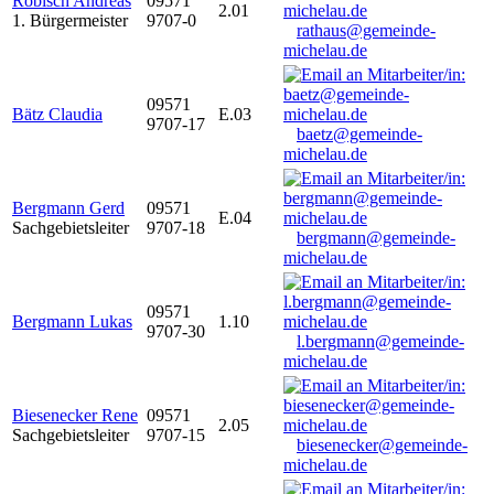
Robisch Andreas
09571
2.01
1. Bürgermeister
9707-0
rathaus@gemeinde-
michelau.de
09571
Bätz Claudia
E.03
9707-17
baetz@gemeinde-
michelau.de
Bergmann Gerd
09571
E.04
Sachgebietsleiter
9707-18
bergmann@gemeinde-
michelau.de
09571
Bergmann Lukas
1.10
9707-30
l.bergmann@gemeinde-
michelau.de
Biesenecker Rene
09571
2.05
Sachgebietsleiter
9707-15
biesenecker@gemeinde-
michelau.de