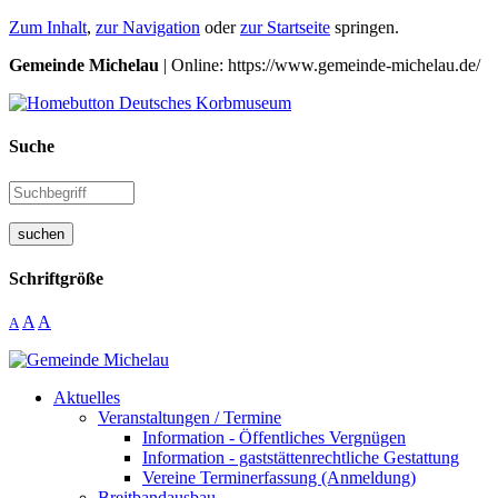
Zum Inhalt
,
zur Navigation
oder
zur Startseite
springen.
Gemeinde Michelau
| Online: https://www.gemeinde-michelau.de/
Suche
suchen
Schriftgröße
A
A
A
Aktuelles
Veranstaltungen / Termine
Information - Öffentliches Vergnügen
Information - gaststättenrechtliche Gestattung
Vereine Terminerfassung (Anmeldung)
Breitbandausbau