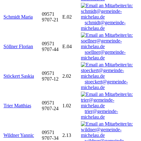
09571
Schmidt Maria
E.02
9707-21
schmidt@gemeinde-
michelau.de
09571
Söllner Florian
E.04
9707-44
soellner@gemeinde-
michelau.de
09571
Stöckert Saskia
2.02
9707-12
stoeckert@gemeinde-
michelau.de
09571
Trier Matthias
1.02
9707-24
trier@gemeinde-
michelau.de
09571
Wildner Yannic
2.13
9707-34
wildner@gemeinde-