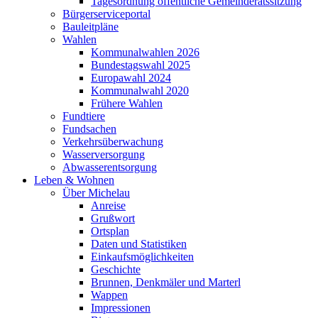
Tagesordnung öffentliche Gemeinderatssitzung
Bürgerserviceportal
Bauleitpläne
Wahlen
Kommunalwahlen 2026
Bundestagswahl 2025
Europawahl 2024
Kommunalwahl 2020
Frühere Wahlen
Fundtiere
Fundsachen
Verkehrsüberwachung
Wasserversorgung
Abwasserentsorgung
Leben & Wohnen
Über Michelau
Anreise
Grußwort
Ortsplan
Daten und Statistiken
Einkaufsmöglichkeiten
Geschichte
Brunnen, Denkmäler und Marterl
Wappen
Impressionen