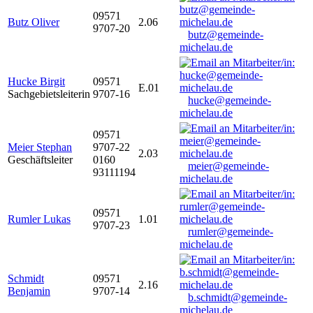
09571
Butz Oliver
2.06
9707-20
butz@gemeinde-
michelau.de
Hucke Birgit
09571
E.01
Sachgebietsleiterin
9707-16
hucke@gemeinde-
michelau.de
09571
Meier Stephan
9707-22
2.03
Geschäftsleiter
0160
meier@gemeinde-
93111194
michelau.de
09571
Rumler Lukas
1.01
9707-23
rumler@gemeinde-
michelau.de
Schmidt
09571
2.16
Benjamin
9707-14
b.schmidt@gemeinde-
michelau.de