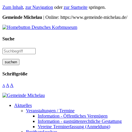
Zum Inhalt
,
zur Navigation
oder
zur Startseite
springen.
Gemeinde Michelau
| Online: https://www.gemeinde-michelau.de/
Suche
suchen
Schriftgröße
A
A
A
Aktuelles
Veranstaltungen / Termine
Information - Öffentliches Vergnügen
Information - gaststättenrechtliche Gestattung
Vereine Terminerfassung (Anmeldung)
Breitbandausbau