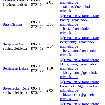
Robisch Andreas
09571
2.01
1. Bürgermeister
9707-0
rathaus@gemeinde-
michelau.de
09571
Bätz Claudia
E.03
9707-17
baetz@gemeinde-
michelau.de
Bergmann Gerd
09571
E.04
Sachgebietsleiter
9707-18
bergmann@gemeinde-
michelau.de
09571
Bergmann Lukas
1.10
9707-30
l.bergmann@gemeinde-
michelau.de
Biesenecker Rene
09571
2.05
Sachgebietsleiter
9707-15
biesenecker@gemeinde-
michelau.de