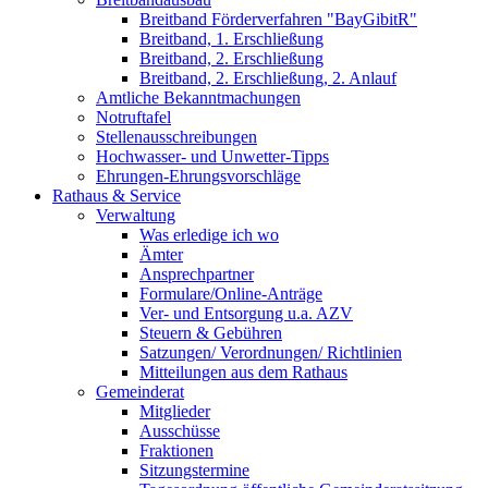
Breitband Förderverfahren "BayGibitR"
Breitband, 1. Erschließung
Breitband, 2. Erschließung
Breitband, 2. Erschließung, 2. Anlauf
Amtliche Bekanntmachungen
Notruftafel
Stellenausschreibungen
Hochwasser- und Unwetter-Tipps
Ehrungen-Ehrungsvorschläge
Rathaus & Service
Verwaltung
Was erledige ich wo
Ämter
Ansprechpartner
Formulare/Online-Anträge
Ver- und Entsorgung u.a. AZV
Steuern & Gebühren
Satzungen/ Verordnungen/ Richtlinien
Mitteilungen aus dem Rathaus
Gemeinderat
Mitglieder
Ausschüsse
Fraktionen
Sitzungstermine