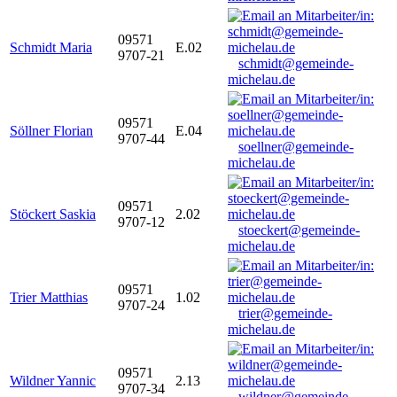
09571
Schmidt Maria
E.02
9707-21
schmidt@gemeinde-
michelau.de
09571
Söllner Florian
E.04
9707-44
soellner@gemeinde-
michelau.de
09571
Stöckert Saskia
2.02
9707-12
stoeckert@gemeinde-
michelau.de
09571
Trier Matthias
1.02
9707-24
trier@gemeinde-
michelau.de
09571
Wildner Yannic
2.13
9707-34
wildner@gemeinde-