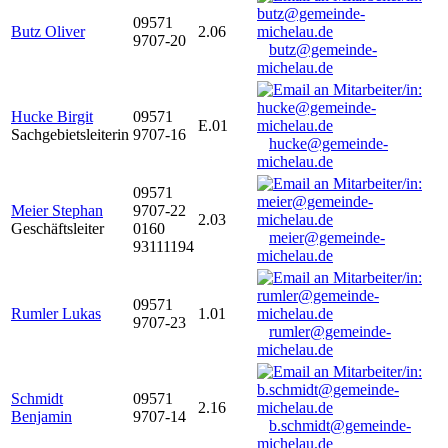
09571
Butz Oliver
2.06
9707-20
butz@gemeinde-
michelau.de
Hucke Birgit
09571
E.01
Sachgebietsleiterin
9707-16
hucke@gemeinde-
michelau.de
09571
Meier Stephan
9707-22
2.03
Geschäftsleiter
0160
meier@gemeinde-
93111194
michelau.de
09571
Rumler Lukas
1.01
9707-23
rumler@gemeinde-
michelau.de
Schmidt
09571
2.16
Benjamin
9707-14
b.schmidt@gemeinde-
michelau.de