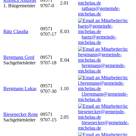
Robisch Andreas
09571
2.01
1. Bürgermeister
9707-0
rathaus@gemeinde-
michelau.de
09571
Bätz Claudia
E.03
9707-17
baetz@gemeinde-
michelau.de
Bergmann Gerd
09571
E.04
Sachgebietsleiter
9707-18
bergmann@gemeinde-
michelau.de
09571
Bergmann Lukas
1.10
9707-30
l.bergmann@gemeinde-
michelau.de
Biesenecker Rene
09571
2.05
Sachgebietsleiter
9707-15
biesenecker@gemeinde-
michelau.de