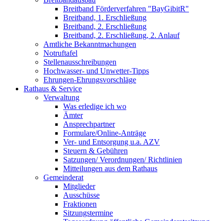
Breitband Förderverfahren "BayGibitR"
Breitband, 1. Erschließung
Breitband, 2. Erschließung
Breitband, 2. Erschließung, 2. Anlauf
Amtliche Bekanntmachungen
Notruftafel
Stellenausschreibungen
Hochwasser- und Unwetter-Tipps
Ehrungen-Ehrungsvorschläge
Rathaus & Service
Verwaltung
Was erledige ich wo
Ämter
Ansprechpartner
Formulare/Online-Anträge
Ver- und Entsorgung u.a. AZV
Steuern & Gebühren
Satzungen/ Verordnungen/ Richtlinien
Mitteilungen aus dem Rathaus
Gemeinderat
Mitglieder
Ausschüsse
Fraktionen
Sitzungstermine