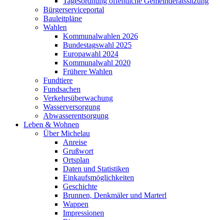
Tagesordnung öffentliche Gemeinderatssitzung
Bürgerserviceportal
Bauleitpläne
Wahlen
Kommunalwahlen 2026
Bundestagswahl 2025
Europawahl 2024
Kommunalwahl 2020
Frühere Wahlen
Fundtiere
Fundsachen
Verkehrsüberwachung
Wasserversorgung
Abwasserentsorgung
Leben & Wohnen
Über Michelau
Anreise
Grußwort
Ortsplan
Daten und Statistiken
Einkaufsmöglichkeiten
Geschichte
Brunnen, Denkmäler und Marterl
Wappen
Impressionen