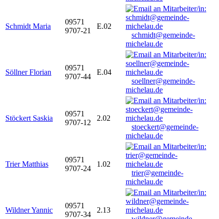
09571
Schmidt Maria
E.02
9707-21
schmidt@gemeinde-
michelau.de
09571
Söllner Florian
E.04
9707-44
soellner@gemeinde-
michelau.de
09571
Stöckert Saskia
2.02
9707-12
stoeckert@gemeinde-
michelau.de
09571
Trier Matthias
1.02
9707-24
trier@gemeinde-
michelau.de
09571
Wildner Yannic
2.13
9707-34
wildner@gemeinde-