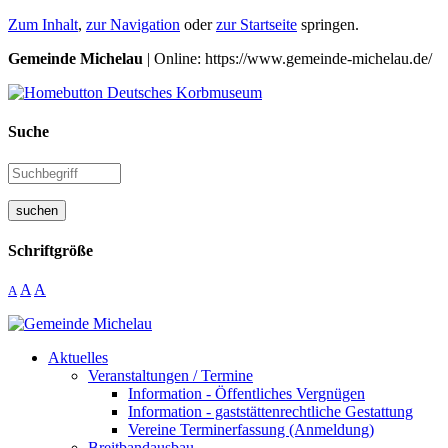
Zum Inhalt
,
zur Navigation
oder
zur Startseite
springen.
Gemeinde Michelau
| Online: https://www.gemeinde-michelau.de/
Suche
suchen
Schriftgröße
A
A
A
Aktuelles
Veranstaltungen / Termine
Information - Öffentliches Vergnügen
Information - gaststättenrechtliche Gestattung
Vereine Terminerfassung (Anmeldung)
Breitbandausbau