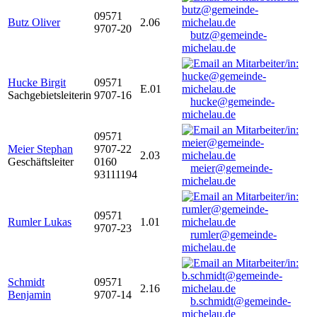
09571
Butz Oliver
2.06
9707-20
butz@gemeinde-
michelau.de
Hucke Birgit
09571
E.01
Sachgebietsleiterin
9707-16
hucke@gemeinde-
michelau.de
09571
Meier Stephan
9707-22
2.03
Geschäftsleiter
0160
meier@gemeinde-
93111194
michelau.de
09571
Rumler Lukas
1.01
9707-23
rumler@gemeinde-
michelau.de
Schmidt
09571
2.16
Benjamin
9707-14
b.schmidt@gemeinde-
michelau.de