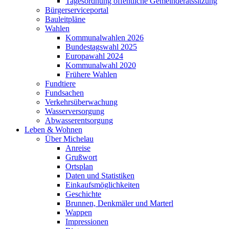
Tagesordnung öffentliche Gemeinderatssitzung
Bürgerserviceportal
Bauleitpläne
Wahlen
Kommunalwahlen 2026
Bundestagswahl 2025
Europawahl 2024
Kommunalwahl 2020
Frühere Wahlen
Fundtiere
Fundsachen
Verkehrsüberwachung
Wasserversorgung
Abwasserentsorgung
Leben & Wohnen
Über Michelau
Anreise
Grußwort
Ortsplan
Daten und Statistiken
Einkaufsmöglichkeiten
Geschichte
Brunnen, Denkmäler und Marterl
Wappen
Impressionen