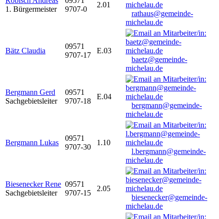
Robisch Andreas
09571
2.01
1. Bürgermeister
9707-0
rathaus@gemeinde-
michelau.de
09571
Bätz Claudia
E.03
9707-17
baetz@gemeinde-
michelau.de
Bergmann Gerd
09571
E.04
Sachgebietsleiter
9707-18
bergmann@gemeinde-
michelau.de
09571
Bergmann Lukas
1.10
9707-30
l.bergmann@gemeinde-
michelau.de
Biesenecker Rene
09571
2.05
Sachgebietsleiter
9707-15
biesenecker@gemeinde-
michelau.de