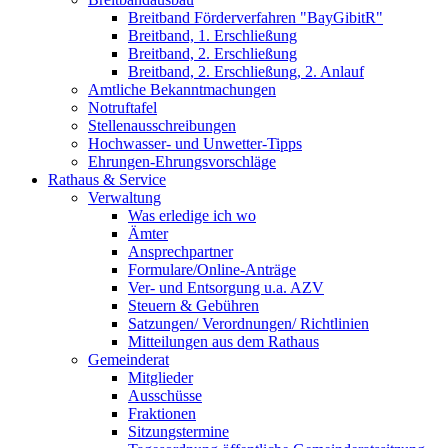
Breitband Förderverfahren "BayGibitR"
Breitband, 1. Erschließung
Breitband, 2. Erschließung
Breitband, 2. Erschließung, 2. Anlauf
Amtliche Bekanntmachungen
Notruftafel
Stellenausschreibungen
Hochwasser- und Unwetter-Tipps
Ehrungen-Ehrungsvorschläge
Rathaus & Service
Verwaltung
Was erledige ich wo
Ämter
Ansprechpartner
Formulare/Online-Anträge
Ver- und Entsorgung u.a. AZV
Steuern & Gebühren
Satzungen/ Verordnungen/ Richtlinien
Mitteilungen aus dem Rathaus
Gemeinderat
Mitglieder
Ausschüsse
Fraktionen
Sitzungstermine