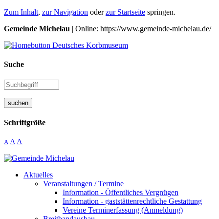
Zum Inhalt
,
zur Navigation
oder
zur Startseite
springen.
Gemeinde Michelau
| Online: https://www.gemeinde-michelau.de/
Suche
suchen
Schriftgröße
A
A
A
Aktuelles
Veranstaltungen / Termine
Information - Öffentliches Vergnügen
Information - gaststättenrechtliche Gestattung
Vereine Terminerfassung (Anmeldung)
Breitbandausbau