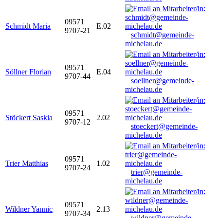
09571
Schmidt Maria
E.02
9707-21
schmidt@gemeinde-
michelau.de
09571
Söllner Florian
E.04
9707-44
soellner@gemeinde-
michelau.de
09571
Stöckert Saskia
2.02
9707-12
stoeckert@gemeinde-
michelau.de
09571
Trier Matthias
1.02
9707-24
trier@gemeinde-
michelau.de
09571
Wildner Yannic
2.13
9707-34
wildner@gemeinde-