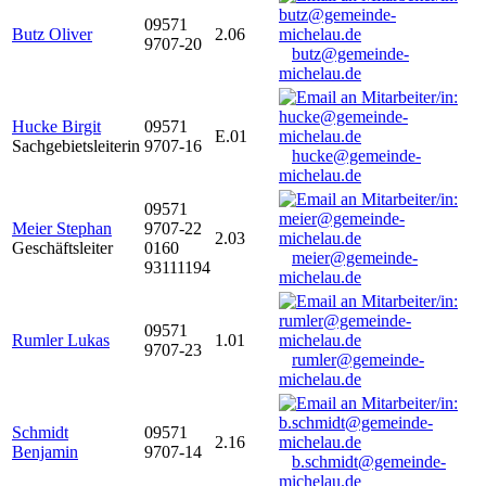
09571
Butz Oliver
2.06
9707-20
butz@gemeinde-
michelau.de
Hucke Birgit
09571
E.01
Sachgebietsleiterin
9707-16
hucke@gemeinde-
michelau.de
09571
Meier Stephan
9707-22
2.03
Geschäftsleiter
0160
meier@gemeinde-
93111194
michelau.de
09571
Rumler Lukas
1.01
9707-23
rumler@gemeinde-
michelau.de
Schmidt
09571
2.16
Benjamin
9707-14
b.schmidt@gemeinde-
michelau.de