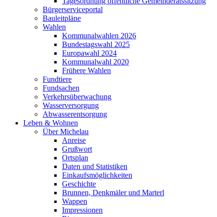
Tagesordnung öffentliche Gemeinderatssitzung
Bürgerserviceportal
Bauleitpläne
Wahlen
Kommunalwahlen 2026
Bundestagswahl 2025
Europawahl 2024
Kommunalwahl 2020
Frühere Wahlen
Fundtiere
Fundsachen
Verkehrsüberwachung
Wasserversorgung
Abwasserentsorgung
Leben & Wohnen
Über Michelau
Anreise
Grußwort
Ortsplan
Daten und Statistiken
Einkaufsmöglichkeiten
Geschichte
Brunnen, Denkmäler und Marterl
Wappen
Impressionen