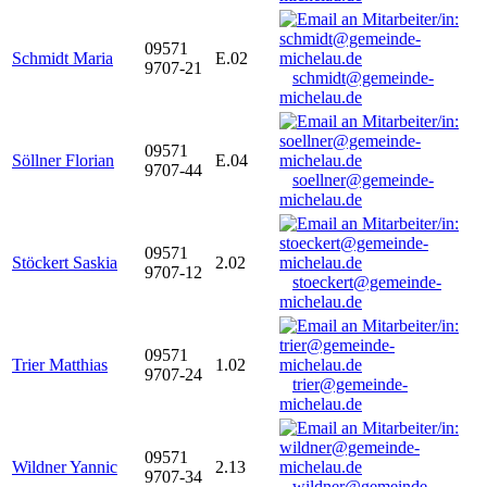
09571
Schmidt Maria
E.02
9707-21
schmidt@gemeinde-
michelau.de
09571
Söllner Florian
E.04
9707-44
soellner@gemeinde-
michelau.de
09571
Stöckert Saskia
2.02
9707-12
stoeckert@gemeinde-
michelau.de
09571
Trier Matthias
1.02
9707-24
trier@gemeinde-
michelau.de
09571
Wildner Yannic
2.13
9707-34
wildner@gemeinde-