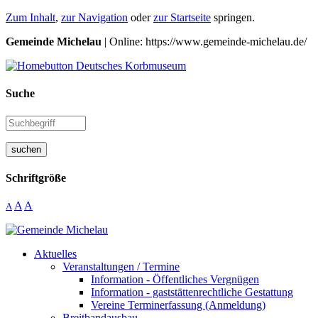
Zum Inhalt
,
zur Navigation
oder
zur Startseite
springen.
Gemeinde Michelau
| Online: https://www.gemeinde-michelau.de/
Suche
suchen
Schriftgröße
A
A
A
Aktuelles
Veranstaltungen / Termine
Information - Öffentliches Vergnügen
Information - gaststättenrechtliche Gestattung
Vereine Terminerfassung (Anmeldung)
Breitbandausbau