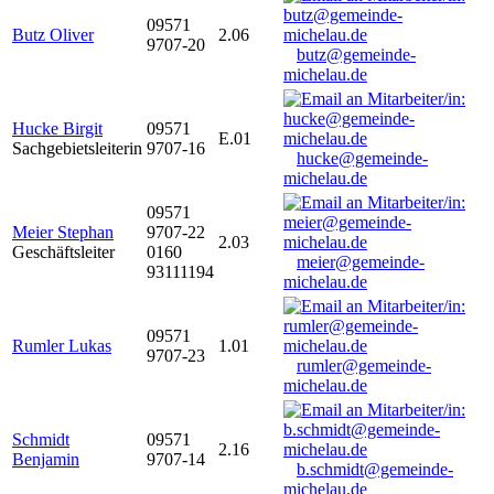
09571
Butz Oliver
2.06
9707-20
butz@gemeinde-
michelau.de
Hucke Birgit
09571
E.01
Sachgebietsleiterin
9707-16
hucke@gemeinde-
michelau.de
09571
Meier Stephan
9707-22
2.03
Geschäftsleiter
0160
meier@gemeinde-
93111194
michelau.de
09571
Rumler Lukas
1.01
9707-23
rumler@gemeinde-
michelau.de
Schmidt
09571
2.16
Benjamin
9707-14
b.schmidt@gemeinde-
michelau.de