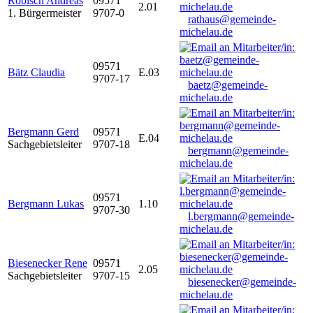
Robisch Andreas
09571
2.01
1. Bürgermeister
9707-0
rathaus@gemeinde-
michelau.de
09571
Bätz Claudia
E.03
9707-17
baetz@gemeinde-
michelau.de
Bergmann Gerd
09571
E.04
Sachgebietsleiter
9707-18
bergmann@gemeinde-
michelau.de
09571
Bergmann Lukas
1.10
9707-30
l.bergmann@gemeinde-
michelau.de
Biesenecker Rene
09571
2.05
Sachgebietsleiter
9707-15
biesenecker@gemeinde-
michelau.de