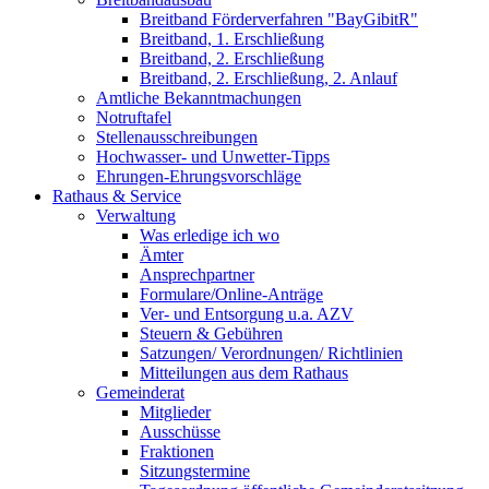
Breitband Förderverfahren "BayGibitR"
Breitband, 1. Erschließung
Breitband, 2. Erschließung
Breitband, 2. Erschließung, 2. Anlauf
Amtliche Bekanntmachungen
Notruftafel
Stellenausschreibungen
Hochwasser- und Unwetter-Tipps
Ehrungen-Ehrungsvorschläge
Rathaus & Service
Verwaltung
Was erledige ich wo
Ämter
Ansprechpartner
Formulare/Online-Anträge
Ver- und Entsorgung u.a. AZV
Steuern & Gebühren
Satzungen/ Verordnungen/ Richtlinien
Mitteilungen aus dem Rathaus
Gemeinderat
Mitglieder
Ausschüsse
Fraktionen
Sitzungstermine