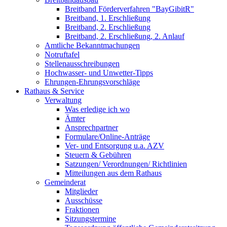
Breitband Förderverfahren "BayGibitR"
Breitband, 1. Erschließung
Breitband, 2. Erschließung
Breitband, 2. Erschließung, 2. Anlauf
Amtliche Bekanntmachungen
Notruftafel
Stellenausschreibungen
Hochwasser- und Unwetter-Tipps
Ehrungen-Ehrungsvorschläge
Rathaus & Service
Verwaltung
Was erledige ich wo
Ämter
Ansprechpartner
Formulare/Online-Anträge
Ver- und Entsorgung u.a. AZV
Steuern & Gebühren
Satzungen/ Verordnungen/ Richtlinien
Mitteilungen aus dem Rathaus
Gemeinderat
Mitglieder
Ausschüsse
Fraktionen
Sitzungstermine