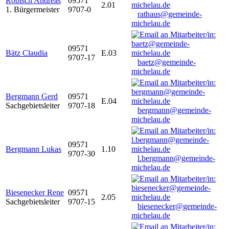
Robisch Andreas
09571
2.01
1. Bürgermeister
9707-0
rathaus@gemeinde-
michelau.de
09571
Bätz Claudia
E.03
9707-17
baetz@gemeinde-
michelau.de
Bergmann Gerd
09571
E.04
Sachgebietsleiter
9707-18
bergmann@gemeinde-
michelau.de
09571
Bergmann Lukas
1.10
9707-30
l.bergmann@gemeinde-
michelau.de
Biesenecker Rene
09571
2.05
Sachgebietsleiter
9707-15
biesenecker@gemeinde-
michelau.de