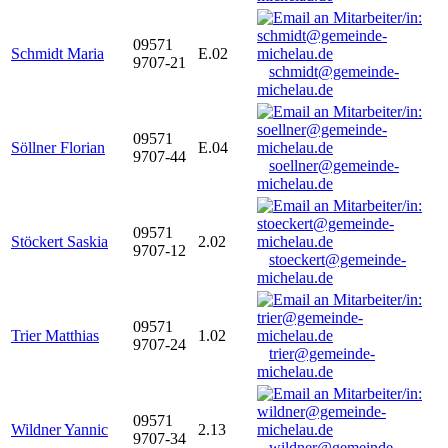
09571
Schmidt Maria
E.02
9707-21
schmidt@gemeinde-
michelau.de
09571
Söllner Florian
E.04
9707-44
soellner@gemeinde-
michelau.de
09571
Stöckert Saskia
2.02
9707-12
stoeckert@gemeinde-
michelau.de
09571
Trier Matthias
1.02
9707-24
trier@gemeinde-
michelau.de
09571
Wildner Yannic
2.13
9707-34
wildner@gemeinde-