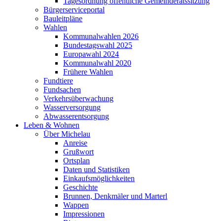
Tagesordnung öffentliche Gemeinderatssitzung
Bürgerserviceportal
Bauleitpläne
Wahlen
Kommunalwahlen 2026
Bundestagswahl 2025
Europawahl 2024
Kommunalwahl 2020
Frühere Wahlen
Fundtiere
Fundsachen
Verkehrsüberwachung
Wasserversorgung
Abwasserentsorgung
Leben & Wohnen
Über Michelau
Anreise
Grußwort
Ortsplan
Daten und Statistiken
Einkaufsmöglichkeiten
Geschichte
Brunnen, Denkmäler und Marterl
Wappen
Impressionen