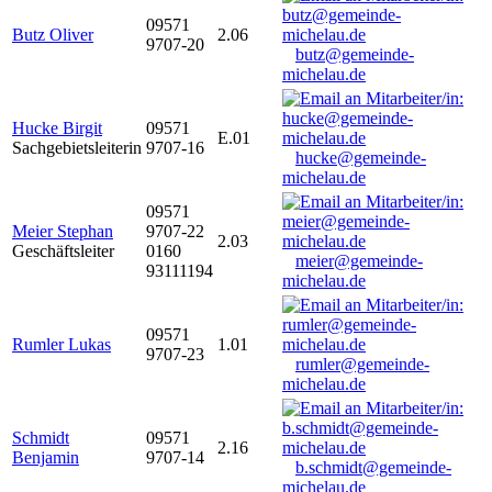
09571
Butz Oliver
2.06
9707-20
butz@gemeinde-
michelau.de
Hucke Birgit
09571
E.01
Sachgebietsleiterin
9707-16
hucke@gemeinde-
michelau.de
09571
Meier Stephan
9707-22
2.03
Geschäftsleiter
0160
meier@gemeinde-
93111194
michelau.de
09571
Rumler Lukas
1.01
9707-23
rumler@gemeinde-
michelau.de
Schmidt
09571
2.16
Benjamin
9707-14
b.schmidt@gemeinde-
michelau.de