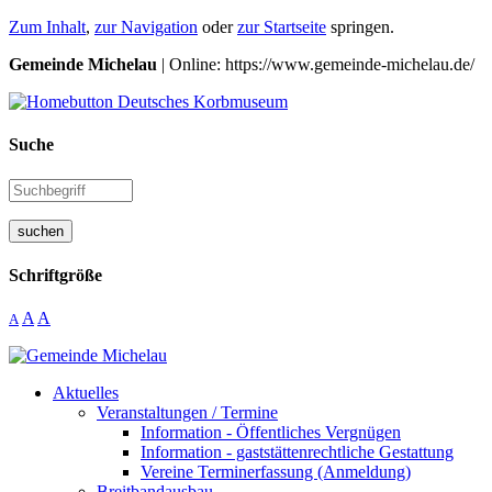
Zum Inhalt
,
zur Navigation
oder
zur Startseite
springen.
Gemeinde Michelau
| Online: https://www.gemeinde-michelau.de/
Suche
suchen
Schriftgröße
A
A
A
Aktuelles
Veranstaltungen / Termine
Information - Öffentliches Vergnügen
Information - gaststättenrechtliche Gestattung
Vereine Terminerfassung (Anmeldung)
Breitbandausbau