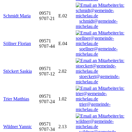
09571
Schmidt Maria
E.02
9707-21
schmidt@gemeinde-
michelau.de
09571
Söllner Florian
E.04
9707-44
soellner@gemeinde-
michelau.de
09571
Stöckert Saskia
2.02
9707-12
stoeckert@gemeinde-
michelau.de
09571
Trier Matthias
1.02
9707-24
trier@gemeinde-
michelau.de
09571
Wildner Yannic
2.13
9707-34
wildner@gemeinde-