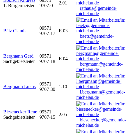
Robisch Andreas
09571
2.01
1. Bürgermeister
9707-0
rathaus@gemeinde-
michelau.de
09571
Bätz Claudia
E.03
9707-17
baetz@gemeinde-
michelau.de
Bergmann Gerd
09571
E.04
Sachgebietsleiter
9707-18
bergmann@gemeinde-
michelau.de
09571
Bergmann Lukas
1.10
9707-30
l.bergmann@gemeinde-
michelau.de
Biesenecker Rene
09571
2.05
Sachgebietsleiter
9707-15
biesenecker@gemeinde-
michelau.de