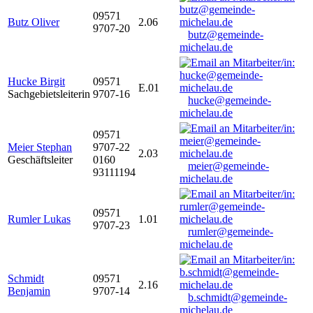
09571
Butz Oliver
2.06
9707-20
butz@gemeinde-
michelau.de
Hucke Birgit
09571
E.01
Sachgebietsleiterin
9707-16
hucke@gemeinde-
michelau.de
09571
Meier Stephan
9707-22
2.03
Geschäftsleiter
0160
meier@gemeinde-
93111194
michelau.de
09571
Rumler Lukas
1.01
9707-23
rumler@gemeinde-
michelau.de
Schmidt
09571
2.16
Benjamin
9707-14
b.schmidt@gemeinde-
michelau.de