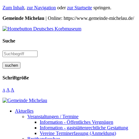
Zum Inhalt
,
zur Navigation
oder
zur Startseite
springen.
Gemeinde Michelau
| Online: https://www.gemeinde-michelau.de/
Suche
suchen
Schriftgröße
A
A
A
Aktuelles
Veranstaltungen / Termine
Information - Öffentliches Vergnügen
Information - gaststättenrechtliche Gestattung
Vereine Terminerfassung (Anmeldung)
Breitbandausbau