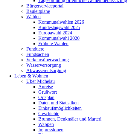
Tagesordnung öffentliche Gemeinderatssitzung
Bürgerserviceportal
Bauleitpläne
Wahlen
Kommunalwahlen 2026
Bundestagswahl 2025
Europawahl 2024
Kommunalwahl 2020
Frühere Wahlen
Fundtiere
Fundsachen
Verkehrsüberwachung
Wasserversorgung
Abwasserentsorgung
Leben & Wohnen
Über Michelau
Anreise
Grußwort
Ortsplan
Daten und Statistiken
Einkaufsmöglichkeiten
Geschichte
Brunnen, Denkmäler und Marterl
Wappen
Impressionen