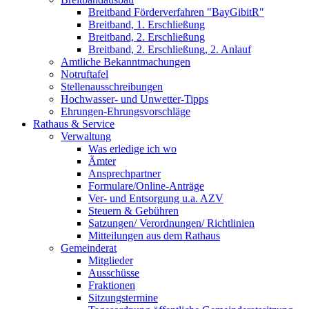
Breitband Förderverfahren "BayGibitR"
Breitband, 1. Erschließung
Breitband, 2. Erschließung
Breitband, 2. Erschließung, 2. Anlauf
Amtliche Bekanntmachungen
Notruftafel
Stellenausschreibungen
Hochwasser- und Unwetter-Tipps
Ehrungen-Ehrungsvorschläge
Rathaus & Service
Verwaltung
Was erledige ich wo
Ämter
Ansprechpartner
Formulare/Online-Anträge
Ver- und Entsorgung u.a. AZV
Steuern & Gebühren
Satzungen/ Verordnungen/ Richtlinien
Mitteilungen aus dem Rathaus
Gemeinderat
Mitglieder
Ausschüsse
Fraktionen
Sitzungstermine