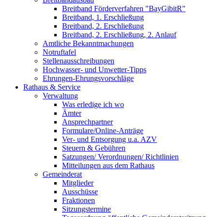
Breitband Förderverfahren "BayGibitR"
Breitband, 1. Erschließung
Breitband, 2. Erschließung
Breitband, 2. Erschließung, 2. Anlauf
Amtliche Bekanntmachungen
Notruftafel
Stellenausschreibungen
Hochwasser- und Unwetter-Tipps
Ehrungen-Ehrungsvorschläge
Rathaus & Service
Verwaltung
Was erledige ich wo
Ämter
Ansprechpartner
Formulare/Online-Anträge
Ver- und Entsorgung u.a. AZV
Steuern & Gebühren
Satzungen/ Verordnungen/ Richtlinien
Mitteilungen aus dem Rathaus
Gemeinderat
Mitglieder
Ausschüsse
Fraktionen
Sitzungstermine