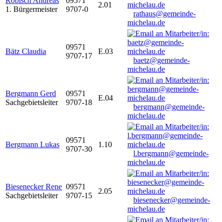
Robisch Andreas
09571
2.01
1. Bürgermeister
9707-0
rathaus@gemeinde-
michelau.de
09571
Bätz Claudia
E.03
9707-17
baetz@gemeinde-
michelau.de
Bergmann Gerd
09571
E.04
Sachgebietsleiter
9707-18
bergmann@gemeinde-
michelau.de
09571
Bergmann Lukas
1.10
9707-30
l.bergmann@gemeinde-
michelau.de
Biesenecker Rene
09571
2.05
Sachgebietsleiter
9707-15
biesenecker@gemeinde-
michelau.de