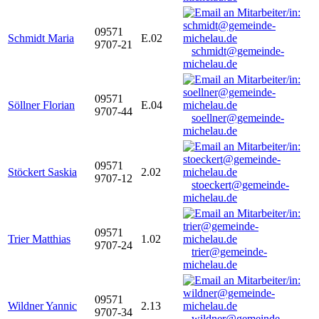
09571
Schmidt Maria
E.02
9707-21
schmidt@gemeinde-
michelau.de
09571
Söllner Florian
E.04
9707-44
soellner@gemeinde-
michelau.de
09571
Stöckert Saskia
2.02
9707-12
stoeckert@gemeinde-
michelau.de
09571
Trier Matthias
1.02
9707-24
trier@gemeinde-
michelau.de
09571
Wildner Yannic
2.13
9707-34
wildner@gemeinde-