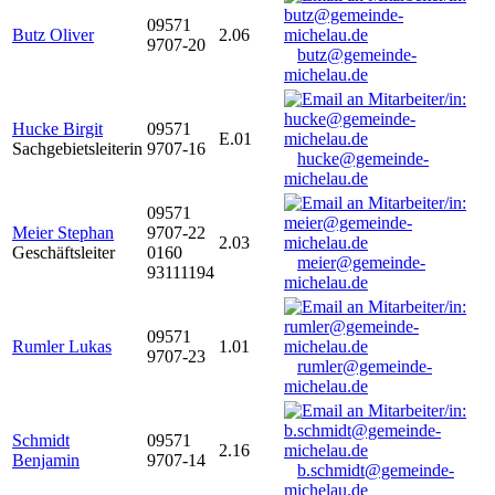
09571
Butz Oliver
2.06
9707-20
butz@gemeinde-
michelau.de
Hucke Birgit
09571
E.01
Sachgebietsleiterin
9707-16
hucke@gemeinde-
michelau.de
09571
Meier Stephan
9707-22
2.03
Geschäftsleiter
0160
meier@gemeinde-
93111194
michelau.de
09571
Rumler Lukas
1.01
9707-23
rumler@gemeinde-
michelau.de
Schmidt
09571
2.16
Benjamin
9707-14
b.schmidt@gemeinde-
michelau.de