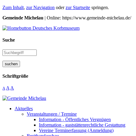
Zum Inhalt
,
zur Navigation
oder
zur Startseite
springen.
Gemeinde Michelau
| Online: https://www.gemeinde-michelau.de/
Suche
suchen
Schriftgröße
A
A
A
Aktuelles
Veranstaltungen / Termine
Information - Öffentliches Vergnügen
Information - gaststättenrechtliche Gestattung
Vereine Terminerfassung (Anmeldung)
Breitbandausbau