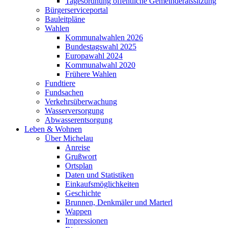
Tagesordnung öffentliche Gemeinderatssitzung
Bürgerserviceportal
Bauleitpläne
Wahlen
Kommunalwahlen 2026
Bundestagswahl 2025
Europawahl 2024
Kommunalwahl 2020
Frühere Wahlen
Fundtiere
Fundsachen
Verkehrsüberwachung
Wasserversorgung
Abwasserentsorgung
Leben & Wohnen
Über Michelau
Anreise
Grußwort
Ortsplan
Daten und Statistiken
Einkaufsmöglichkeiten
Geschichte
Brunnen, Denkmäler und Marterl
Wappen
Impressionen