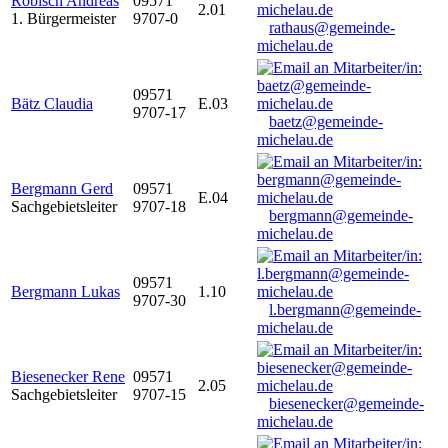
Robisch Andreas
09571
2.01
1. Bürgermeister
9707-0
rathaus@gemeinde-
michelau.de
09571
Bätz Claudia
E.03
9707-17
baetz@gemeinde-
michelau.de
Bergmann Gerd
09571
E.04
Sachgebietsleiter
9707-18
bergmann@gemeinde-
michelau.de
09571
Bergmann Lukas
1.10
9707-30
l.bergmann@gemeinde-
michelau.de
Biesenecker Rene
09571
2.05
Sachgebietsleiter
9707-15
biesenecker@gemeinde-
michelau.de