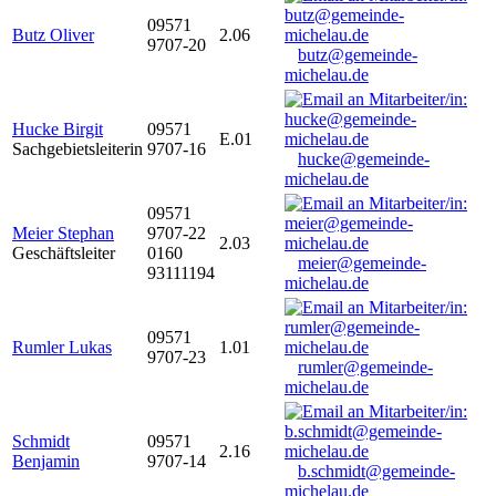
09571
Butz Oliver
2.06
9707-20
butz@gemeinde-
michelau.de
Hucke Birgit
09571
E.01
Sachgebietsleiterin
9707-16
hucke@gemeinde-
michelau.de
09571
Meier Stephan
9707-22
2.03
Geschäftsleiter
0160
meier@gemeinde-
93111194
michelau.de
09571
Rumler Lukas
1.01
9707-23
rumler@gemeinde-
michelau.de
Schmidt
09571
2.16
Benjamin
9707-14
b.schmidt@gemeinde-
michelau.de