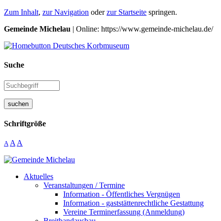
Zum Inhalt
,
zur Navigation
oder
zur Startseite
springen.
Gemeinde Michelau
| Online: https://www.gemeinde-michelau.de/
Suche
suchen
Schriftgröße
A
A
A
Aktuelles
Veranstaltungen / Termine
Information - Öffentliches Vergnügen
Information - gaststättenrechtliche Gestattung
Vereine Terminerfassung (Anmeldung)
Breitbandausbau