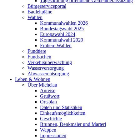
Tagesordnung öffentliche Gemeinderatssitzung
Bürgerserviceportal
Bauleitpläne
Wahlen
Kommunalwahlen 2026
Bundestagswahl 2025
Europawahl 2024
Kommunalwahl 2020
Frühere Wahlen
Fundtiere
Fundsachen
Verkehrsüberwachung
Wasserversorgung
Abwasserentsorgung
Leben & Wohnen
Über Michelau
Anreise
Grußwort
Ortsplan
Daten und Statistiken
Einkaufsmöglichkeiten
Geschichte
Brunnen, Denkmäler und Marterl
Wappen
Impressionen