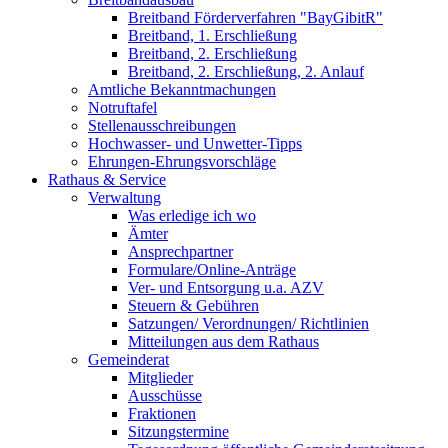
Breitband Förderverfahren "BayGibitR"
Breitband, 1. Erschließung
Breitband, 2. Erschließung
Breitband, 2. Erschließung, 2. Anlauf
Amtliche Bekanntmachungen
Notruftafel
Stellenausschreibungen
Hochwasser- und Unwetter-Tipps
Ehrungen-Ehrungsvorschläge
Rathaus & Service
Verwaltung
Was erledige ich wo
Ämter
Ansprechpartner
Formulare/Online-Anträge
Ver- und Entsorgung u.a. AZV
Steuern & Gebühren
Satzungen/ Verordnungen/ Richtlinien
Mitteilungen aus dem Rathaus
Gemeinderat
Mitglieder
Ausschüsse
Fraktionen
Sitzungstermine