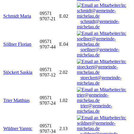
09571
Schmidt Maria
E.02
9707-21
schmidt@gemeinde-
michelau.de
09571
Söllner Florian
E.04
9707-44
soellner@gemeinde-
michelau.de
09571
Stöckert Saskia
2.02
9707-12
stoeckert@gemeinde-
michelau.de
09571
Trier Matthias
1.02
9707-24
trier@gemeinde-
michelau.de
09571
Wildner Yannic
2.13
9707-34
wildner@gemeinde-