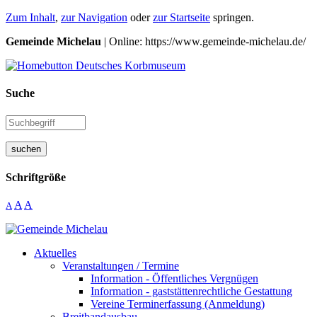
Zum Inhalt
,
zur Navigation
oder
zur Startseite
springen.
Gemeinde Michelau
| Online: https://www.gemeinde-michelau.de/
Suche
suchen
Schriftgröße
A
A
A
Aktuelles
Veranstaltungen / Termine
Information - Öffentliches Vergnügen
Information - gaststättenrechtliche Gestattung
Vereine Terminerfassung (Anmeldung)
Breitbandausbau