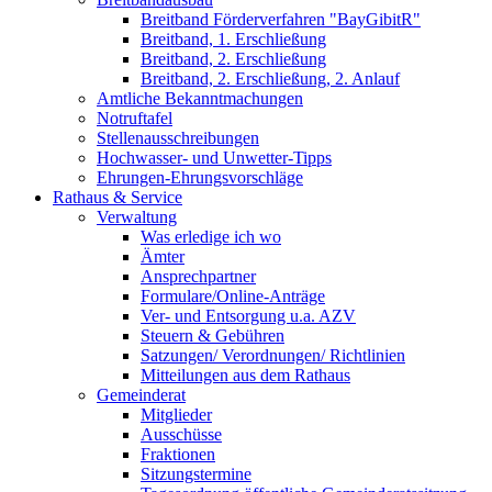
Breitband Förderverfahren "BayGibitR"
Breitband, 1. Erschließung
Breitband, 2. Erschließung
Breitband, 2. Erschließung, 2. Anlauf
Amtliche Bekanntmachungen
Notruftafel
Stellenausschreibungen
Hochwasser- und Unwetter-Tipps
Ehrungen-Ehrungsvorschläge
Rathaus & Service
Verwaltung
Was erledige ich wo
Ämter
Ansprechpartner
Formulare/Online-Anträge
Ver- und Entsorgung u.a. AZV
Steuern & Gebühren
Satzungen/ Verordnungen/ Richtlinien
Mitteilungen aus dem Rathaus
Gemeinderat
Mitglieder
Ausschüsse
Fraktionen
Sitzungstermine