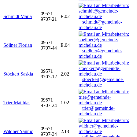
09571
Schmidt Maria
E.02
9707-21
schmidt@gemeinde-
michelau.de
09571
Söllner Florian
E.04
9707-44
soellner@gemeinde-
michelau.de
09571
Stöckert Saskia
2.02
9707-12
stoeckert@gemeinde-
michelau.de
09571
Trier Matthias
1.02
9707-24
trier@gemeinde-
michelau.de
09571
Wildner Yannic
2.13
9707-34
wildner@gemeinde-