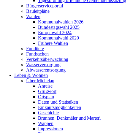
Tagesordnung öffentliche Gemeinderatssitzung
Bürgerserviceportal
Bauleitpläne
Wahlen
Kommunalwahlen 2026
Bundestagswahl 2025
Europawahl 2024
Kommunalwahl 2020
Frühere Wahlen
Fundtiere
Fundsachen
Verkehrsüberwachung
Wasserversorgung
Abwasserentsorgung
Leben & Wohnen
Über Michelau
Anreise
Grußwort
Ortsplan
Daten und Statistiken
Einkaufsmöglichkeiten
Geschichte
Brunnen, Denkmäler und Marterl
Wappen
Impressionen