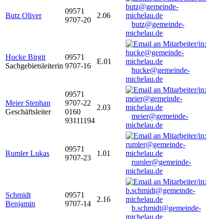
09571
Butz Oliver
2.06
9707-20
butz@gemeinde-
michelau.de
Hucke Birgit
09571
E.01
Sachgebietsleiterin
9707-16
hucke@gemeinde-
michelau.de
09571
Meier Stephan
9707-22
2.03
Geschäftsleiter
0160
meier@gemeinde-
93111194
michelau.de
09571
Rumler Lukas
1.01
9707-23
rumler@gemeinde-
michelau.de
Schmidt
09571
2.16
Benjamin
9707-14
b.schmidt@gemeinde-
michelau.de