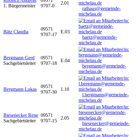
Robisch Andreas
09571
2.01
1. Bürgermeister
9707-0
rathaus@gemeinde-
michelau.de
09571
Bätz Claudia
E.03
9707-17
baetz@gemeinde-
michelau.de
Bergmann Gerd
09571
E.04
Sachgebietsleiter
9707-18
bergmann@gemeinde-
michelau.de
09571
Bergmann Lukas
1.10
9707-30
l.bergmann@gemeinde-
michelau.de
Biesenecker Rene
09571
2.05
Sachgebietsleiter
9707-15
biesenecker@gemeinde-
michelau.de