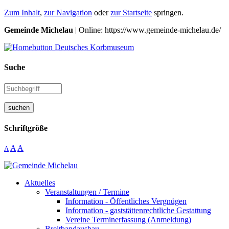
Zum Inhalt
,
zur Navigation
oder
zur Startseite
springen.
Gemeinde Michelau
| Online: https://www.gemeinde-michelau.de/
Suche
suchen
Schriftgröße
A
A
A
Aktuelles
Veranstaltungen / Termine
Information - Öffentliches Vergnügen
Information - gaststättenrechtliche Gestattung
Vereine Terminerfassung (Anmeldung)
Breitbandausbau