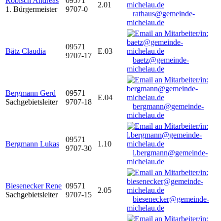
Robisch Andreas
09571
2.01
1. Bürgermeister
9707-0
rathaus@gemeinde-
michelau.de
09571
Bätz Claudia
E.03
9707-17
baetz@gemeinde-
michelau.de
Bergmann Gerd
09571
E.04
Sachgebietsleiter
9707-18
bergmann@gemeinde-
michelau.de
09571
Bergmann Lukas
1.10
9707-30
l.bergmann@gemeinde-
michelau.de
Biesenecker Rene
09571
2.05
Sachgebietsleiter
9707-15
biesenecker@gemeinde-
michelau.de