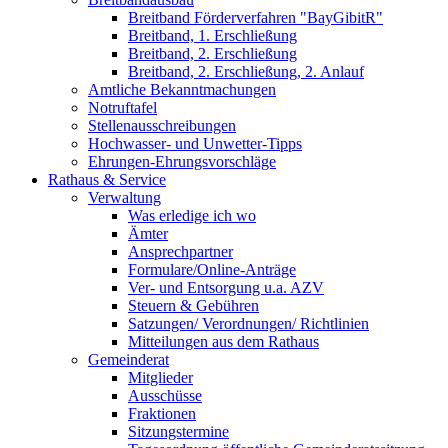
Breitband Förderverfahren "BayGibitR"
Breitband, 1. Erschließung
Breitband, 2. Erschließung
Breitband, 2. Erschließung, 2. Anlauf
Amtliche Bekanntmachungen
Notruftafel
Stellenausschreibungen
Hochwasser- und Unwetter-Tipps
Ehrungen-Ehrungsvorschläge
Rathaus & Service
Verwaltung
Was erledige ich wo
Ämter
Ansprechpartner
Formulare/Online-Anträge
Ver- und Entsorgung u.a. AZV
Steuern & Gebühren
Satzungen/ Verordnungen/ Richtlinien
Mitteilungen aus dem Rathaus
Gemeinderat
Mitglieder
Ausschüsse
Fraktionen
Sitzungstermine