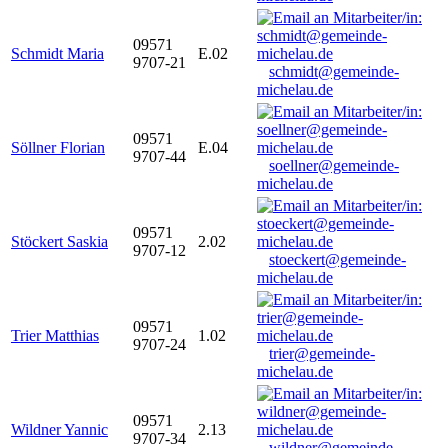
09571
Schmidt Maria
E.02
9707-21
schmidt@gemeinde-
michelau.de
09571
Söllner Florian
E.04
9707-44
soellner@gemeinde-
michelau.de
09571
Stöckert Saskia
2.02
9707-12
stoeckert@gemeinde-
michelau.de
09571
Trier Matthias
1.02
9707-24
trier@gemeinde-
michelau.de
09571
Wildner Yannic
2.13
9707-34
wildner@gemeinde-