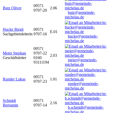
09571
Butz Oliver
2.06
9707-20
butz@gemeinde-
michelau.de
Hucke Birgit
09571
E.01
Sachgebietsleiterin
9707-16
hucke@gemeinde-
michelau.de
09571
Meier Stephan
9707-22
2.03
Geschäftsleiter
0160
meier@gemeinde-
93111194
michelau.de
09571
Rumler Lukas
1.01
9707-23
rumler@gemeinde-
michelau.de
Schmidt
09571
2.16
Benjamin
9707-14
b.schmidt@gemeinde-
michelau.de