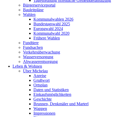
Tagesordnung öffentliche Gemeinderatssitzung
Bürgerserviceportal
Bauleitpläne
Wahlen
Kommunalwahlen 2026
Bundestagswahl 2025
Europawahl 2024
Kommunalwahl 2020
Frühere Wahlen
Fundtiere
Fundsachen
Verkehrsüberwachung
Wasserversorgung
Abwasserentsorgung
Leben & Wohnen
Über Michelau
Anreise
Grußwort
Ortsplan
Daten und Statistiken
Einkaufsmöglichkeiten
Geschichte
Brunnen, Denkmäler und Marterl
Wappen
Impressionen