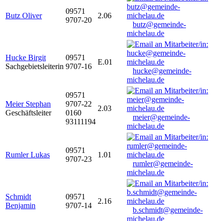
09571
Butz Oliver
2.06
9707-20
butz@gemeinde-
michelau.de
Hucke Birgit
09571
E.01
Sachgebietsleiterin
9707-16
hucke@gemeinde-
michelau.de
09571
Meier Stephan
9707-22
2.03
Geschäftsleiter
0160
meier@gemeinde-
93111194
michelau.de
09571
Rumler Lukas
1.01
9707-23
rumler@gemeinde-
michelau.de
Schmidt
09571
2.16
Benjamin
9707-14
b.schmidt@gemeinde-
michelau.de