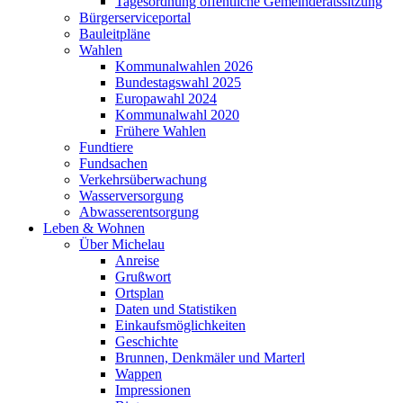
Tagesordnung öffentliche Gemeinderatssitzung
Bürgerserviceportal
Bauleitpläne
Wahlen
Kommunalwahlen 2026
Bundestagswahl 2025
Europawahl 2024
Kommunalwahl 2020
Frühere Wahlen
Fundtiere
Fundsachen
Verkehrsüberwachung
Wasserversorgung
Abwasserentsorgung
Leben & Wohnen
Über Michelau
Anreise
Grußwort
Ortsplan
Daten und Statistiken
Einkaufsmöglichkeiten
Geschichte
Brunnen, Denkmäler und Marterl
Wappen
Impressionen