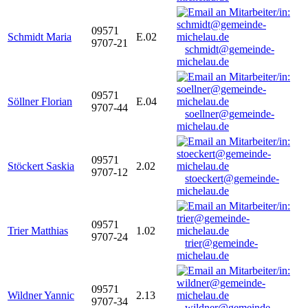
09571
Schmidt Maria
E.02
9707-21
schmidt@gemeinde-
michelau.de
09571
Söllner Florian
E.04
9707-44
soellner@gemeinde-
michelau.de
09571
Stöckert Saskia
2.02
9707-12
stoeckert@gemeinde-
michelau.de
09571
Trier Matthias
1.02
9707-24
trier@gemeinde-
michelau.de
09571
Wildner Yannic
2.13
9707-34
wildner@gemeinde-