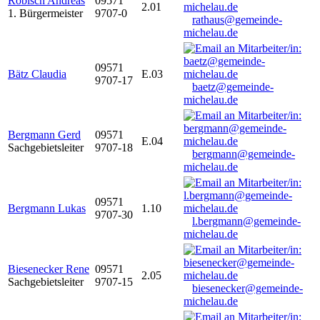
Robisch Andreas
09571
2.01
1. Bürgermeister
9707-0
rathaus@gemeinde-
michelau.de
09571
Bätz Claudia
E.03
9707-17
baetz@gemeinde-
michelau.de
Bergmann Gerd
09571
E.04
Sachgebietsleiter
9707-18
bergmann@gemeinde-
michelau.de
09571
Bergmann Lukas
1.10
9707-30
l.bergmann@gemeinde-
michelau.de
Biesenecker Rene
09571
2.05
Sachgebietsleiter
9707-15
biesenecker@gemeinde-
michelau.de