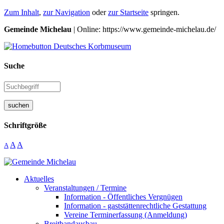
Zum Inhalt
,
zur Navigation
oder
zur Startseite
springen.
Gemeinde Michelau
| Online: https://www.gemeinde-michelau.de/
Suche
suchen
Schriftgröße
A
A
A
Aktuelles
Veranstaltungen / Termine
Information - Öffentliches Vergnügen
Information - gaststättenrechtliche Gestattung
Vereine Terminerfassung (Anmeldung)
Breitbandausbau